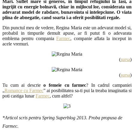
Mari. Suflet mare si generos, in timpul refugiului la Iasi, a
ingrijit cu energie bolnavii, chiar in mijlocul lor, considerata un
adevarat model de rabdare, bunavointa si intelepciune. O viata
plina de abnegatie, cand soarta i-a oferit posibilitati regale.
Din punctul meu de vedere, Regina Maria este un adevarat model si,
probabil in timpurile demult apuse, ar fi putut fi o adevarata
emblema pentru compania
Farmec
, companie aflata la inceput in
acele vremuri.
(
sursa
)
(
sursa
)
Tu cum ai descrie
o femeie cu farmec
? In cadrul campaniei
„
Romance cu Farmec
” ai posibilitatea sa-ti pui la treaba imaginatia si
poti castiga lunar
Farmec
, cum altfel?
*Articol scris pentru Spring Superblog 2013. Proba propusa de
Farmec.