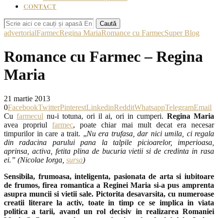
CONTACT
Caută
advertorial
Farmec
Regina Maria
Romance cu Farmec
Super Blog
Romance cu Farmec – Regina
Maria
21 martie 2013
0
Facebook
Twitter
Pinterest
Linkedin
Reddit
Whatsapp
Telegram
Email
Cu
farmecul
nu-i totuna, ori il ai, ori in cumperi.
Regina Maria
avea propriul
farmec
, poate chiar mai mult decat era necesar
timpurilor in care a trait. „
Nu era trufasa, dar nici umila, ci regala
din radacina parului pana la talpile picioarelor, imperioasa,
aprinsa, activa, fetita plina de bucuria vietii si de credinta in rasa
ei.” (Nicolae Iorga,
sursa
)
Sensibila, frumoasa, inteligenta, pasionata de arta si iubitoare
de frumos, firea romantica a Reginei Maria si-a pus amprenta
asupra muncii si vietii sale. Pictorita desavarsita, cu numeroase
creatii literare la activ, toate in timp ce se implica in viata
politica a tarii, avand un rol decisiv in realizarea Romaniei