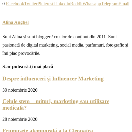
0
Facebook
Twitter
Pinterest
Linkedin
Reddit
Whatsapp
Telegram
Email
Alina Anghel
Sunt Alina și sunt blogger / creator de conținut din 2011. Sunt
pasionată de digital marketing, social media, parfumuri, fotografie și
îmi plac provocările.
S-ar putea să-ți mai placă
Despre influenceri și Influencer Marketing
30 noiembrie 2020
Celule stem – mituri, marketing sau utilizare
medicală?
28 noiembrie 2020
Frumusețe atemporală a la Cleopatra