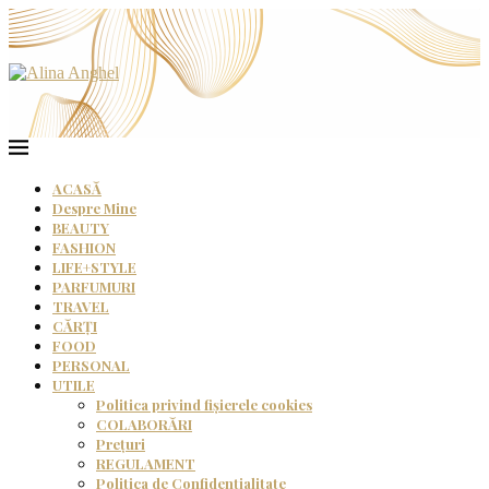
ACASĂ
Despre Mine
BEAUTY
FASHION
LIFE+STYLE
PARFUMURI
TRAVEL
CĂRȚI
FOOD
PERSONAL
UTILE
Politica privind fișierele cookies
COLABORĂRI
Prețuri
REGULAMENT
Politica de Confidențialitate