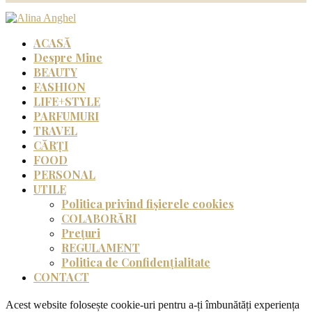
ACASĂ
Despre Mine
BEAUTY
FASHION
LIFE+STYLE
PARFUMURI
TRAVEL
CĂRȚI
FOOD
PERSONAL
UTILE
Politica privind fișierele cookies
COLABORĂRI
Prețuri
REGULAMENT
Politica de Confidențialitate
CONTACT
Acest website folosește cookie-uri pentru a-ți îmbunătăți experiența