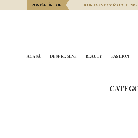
POSTĂRI ÎN TOP
BRAIN EVENT 2026: O ZI DESP
ACASĂ
DESPRE MINE
BEAUTY
FASHION
CATEGO