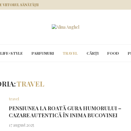
RE VIITORUL SĂNĂTĂȚII
LIFE+STYLE
PARFUMURI
TRAVEL
CĂRȚI
FOOD
P
RIA:
TRAVEL
travel
PENSIUNEA LA ROATĂ GURA HUMORULUI –
CAZARE AUTENTICĂ ÎN INIMA BUCOVINEI
17 august 2025