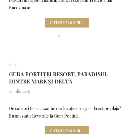
evadări în mijlocul naturii, atunci Festivalul Trufelor din
Bucovina ar …
CITEȘTE MAI MULT
travel
GURA PORTIȚEI RESORT, PARADISUL
DINTRE MARE ȘI DELTĂ
27 iulie 2025
De câte ori te-ai cazat într-o locație cu ieșire direct pe plajă?
Eu am stat câteva zile la Gura Portiței …
CITEȘTE MAI MULT