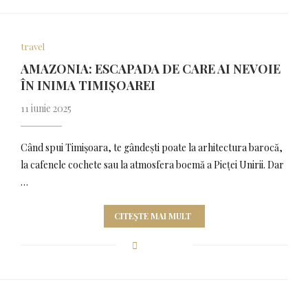
travel
AMAZONIA: ESCAPADA DE CARE AI NEVOIE
ÎN INIMA TIMIȘOAREI
11 iunie 2025
Când spui Timișoara, te gândești poate la arhitectura barocă,
la cafenele cochete sau la atmosfera boemă a Pieței Unirii. Dar
…
CITEȘTE MAI MULT