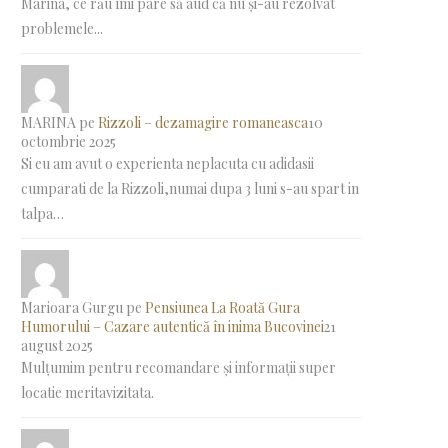
Marina, ce rău îmi pare să aud că nu și-au rezolvat
problemele...
MARINA
pe
Rizzoli – dezamagire romaneasca
10
octombrie 2025
Si eu am avut o experienta neplacuta cu adidasii
cumparati de la Rizzoli,numai dupa 3 luni s-au spart in
talpa…
Marioara Gurgu
pe
Pensiunea La Roată Gura
Humorului – Cazare autentică în inima Bucovinei
21
august 2025
Mulțumim pentru recomandare și informații super
locatie meritavizitata.