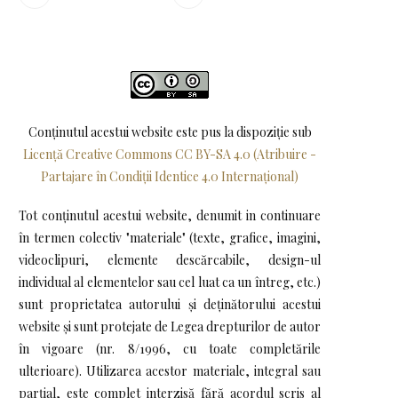
Conținutul acestui website este pus la dispoziţie sub
Licență Creative Commons CC BY-SA 4.0 (Atribuire -
Partajare în Condiții Identice 4.0 Internațional)
Tot conținutul acestui website, denumit in continuare
în termen colectiv "materiale" (texte, grafice, imagini,
videoclipuri, elemente descărcabile, design-ul
individual al elementelor sau cel luat ca un întreg, etc.)
sunt proprietatea autorului și deținătorului acestui
website și sunt protejate de Legea drepturilor de autor
în vigoare (nr. 8/1996, cu toate completările
ulterioare). Utilizarea acestor materiale, integral sau
parțial, este complet interzisă fără acordul scris al