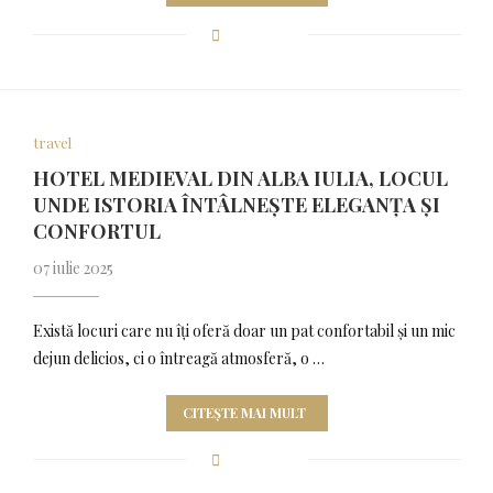
travel
HOTEL MEDIEVAL DIN ALBA IULIA, LOCUL
UNDE ISTORIA ÎNTÂLNEȘTE ELEGANȚA ȘI
CONFORTUL
07 iulie 2025
Există locuri care nu îți oferă doar un pat confortabil și un mic
dejun delicios, ci o întreagă atmosferă, o …
CITEȘTE MAI MULT