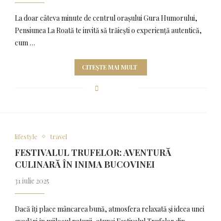
La doar câteva minute de centrul orașului Gura Humorului,
Pensiunea La Roată te invită să trăiești o experiență autentică,
cum …
CITEȘTE MAI MULT
lifestyle
travel
FESTIVALUL TRUFELOR: AVENTURĂ
CULINARĂ ÎN INIMA BUCOVINEI
31 iulie 2025
Dacă îți place mâncarea bună, atmosfera relaxată și ideea unei