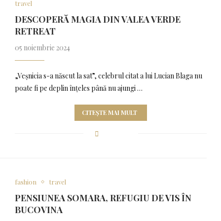
travel
DESCOPERĂ MAGIA DIN VALEA VERDE
RETREAT
05 noiembrie 2024
„Veşnicia s-a născut la sat”, celebrul citat a lui Lucian Blaga nu
poate fi pe deplin înțeles până nu ajungi …
CITEȘTE MAI MULT
fashion
travel
PENSIUNEA SOMARA, REFUGIU DE VIS ÎN
BUCOVINA