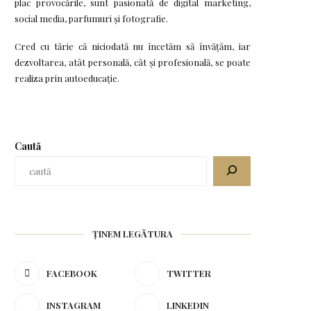
plac provocările, sunt pasionată de digital marketing,
social media, parfumuri și fotografie.
Cred cu tărie că niciodată nu încetăm să învățăm, iar
dezvoltarea, atât personală, cât și profesională, se poate
realiza prin autoeducație.
Caută
ȚINEM LEGĂTURA
FACEBOOK
TWITTER
INSTAGRAM
LINKEDIN