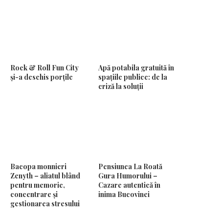
Rock & Roll Fun City
Apă potabila gratuită în
și-a deschis porțile
spațiile publice: de la
criză la soluții
Bacopa monnieri
Pensiunea La Roată
Zenyth – aliatul blând
Gura Humorului –
pentru memorie,
Cazare autentică în
concentrare și
inima Bucovinei
gestionarea stresului