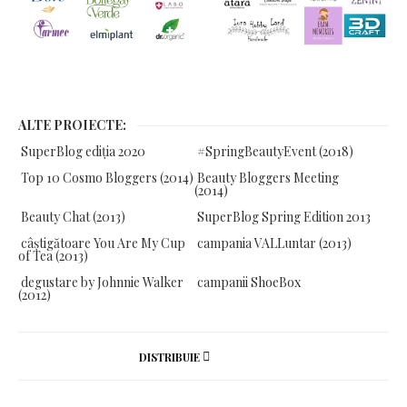
ALTE PROIECTE:
SuperBlog ediția 2020
#SpringBeautyEvent (2018)
Top 10 Cosmo Bloggers (2014)
Beauty Bloggers Meeting
(2014)
Beauty Chat (2013)
SuperBlog Spring Edition 2013
câștigătoare You Are My Cup
campania VALLuntar (2013)
of Tea (2013)
degustare by Johnnie Walker
campanii ShoeBox
(2012)
DISTRIBUIE