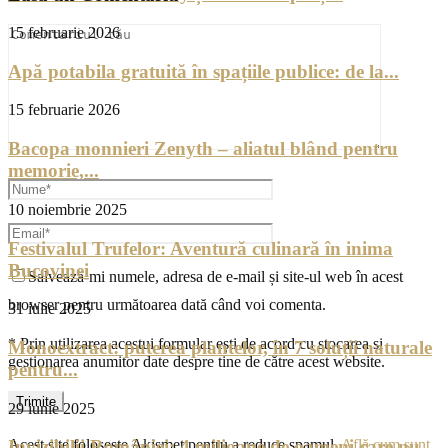
15 februarie 2026
Apă potabila gratuită în spațiile publice: de la...
15 februarie 2026
Bacopa monnieri Zenyth – aliatul blând pentru
memorie,...
10 noiembrie 2025
Festivalul Trufelor: Aventură culinară în inima
Bucovinei
Salvează-mi numele, adresa de e-mail și site-ul web în acest
browser pentru următoarea dată când voi comenta.
31 iulie 2025
* Prin utilizarea acestui formular ești de acord cu stocarea și
Monoextract: puterea plantelor, în 7 soluții naturale
gestionarea anumitor date despre tine de către acest website.
pentru...
29 iunie 2025
Acest site folosește Akismet pentru a reduce spamul.
Află cum sunt
Invizibilii României: 4 milioane de oameni care nu...