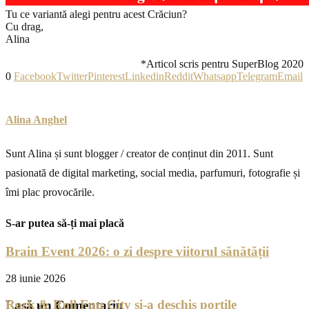
Tu ce variantă alegi pentru acest Crăciun?
Cu drag,
Alina
*Articol scris pentru SuperBlog 2020
0
Facebook
Twitter
Pinterest
Linkedin
Reddit
Whatsapp
Telegram
Email
Alina Anghel
Sunt Alina și sunt blogger / creator de conținut din 2011. Sunt
pasionată de digital marketing, social media, parfumuri, fotografie și
îmi plac provocările.
S-ar putea să-ți mai placă
Brain Event 2026: o zi despre viitorul sănătății
28 iunie 2026
Rock & Roll Fun City și-a deschis porțile
Lasă un Comentariu