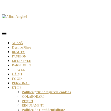
ACASĂ
Despre Mine
BEAUTY
FASHION
LIFE+STYLE
PARFUMURI
TRAVEL
CĂRȚI
FOOD
PERSONAL
UTILE
Politica privind fișierele cookies
COLABORĂRI
Prețuri
REGULAMENT
Politica de Confidențialitate