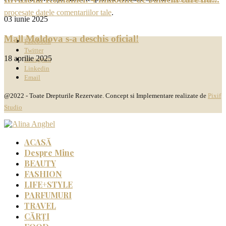
procesate datele comentariilor tale
.
03 iunie 2025
Mall Moldova s-a deschis oficial!
Facebook
Twitter
18 aprilie 2025
Instagram
Linkedin
Email
@2022 - Toate Drepturile Rezervate. Concept si Implementare realizate de
Pixif
Studio
ACASĂ
Despre Mine
BEAUTY
FASHION
LIFE+STYLE
PARFUMURI
TRAVEL
CĂRȚI