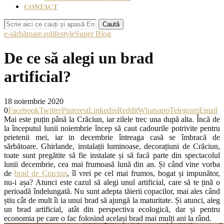
CONTACT
Caută
e-sărbătoare.ro
lifestyle
Super Blog
De ce să alegi un brad
artificial?
18 noiembrie 2020
0
Facebook
Twitter
Pinterest
Linkedin
Reddit
Whatsapp
Telegram
Email
Mai este puțin până la Crăciun, iar zilele trec una după alta. Încă de
la începutul lunii noiembrie încep să caut cadourile potrivite pentru
prietenii mei, iar in decembrie întreaga casă se îmbracă de
sărbătoare. Ghirlande, instalații luminoase, decorațiuni de Crăciun,
toate sunt pregătite să fie instalate și să facă parte din spectacolul
lunii decembrie, cea mai frumoasă lună din an. Și când vine vorba
de
brad de Craciun
, îl vrei pe cel mai frumos, bogat și impunător,
nu-i așa? Atunci este cazul să alegi unul artificial, care să te țină o
perioadă îndelungată. Nu sunt adepta tăierii copacilor, mai ales când
știu cât de mult îi ia unui brad să ajungă la maturitate. Și atunci, aleg
un brad artificial, atât din perspectiva ecologică, dar și pentru
economia pe care o fac folosind același brad mai mulți ani la rând.