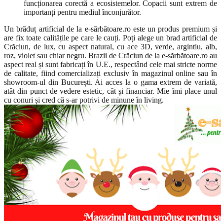
funcționarea corectă a ecosistemelor. Copacii sunt extrem de
importanți pentru mediul înconjurător.
Un brăduț artificial de la e-sărbătoare.ro este un produs premium și
are fix toate calitățile pe care le cauți. Poți alege un brad artificial de
Crăciun, de lux, cu aspect natural, cu ace 3D, verde, argintiu, alb,
roz, violet sau chiar negru. Brazii de Crăciun de la e-sărbătoare.ro au
aspect real și sunt fabricați în U.E., respectând cele mai stricte norme
de calitate, fiind comercializați exclusiv în magazinul online sau în
showroom-ul din București. Ai acces la o gama extrem de variată,
atât din punct de vedere estetic, cât și financiar. Mie îmi place unul
cu conuri și cred că s-ar potrivi de minune în living.