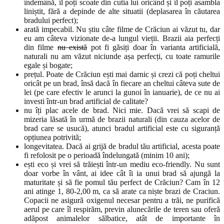
îndemână, îl poți scoate din cutia lui oricând și îl poți asambla
liniștit, fără a depinde de alte situatii (deplasarea în căutarea
bradului perfect);
arată impecabil. Nu știu câte filme de Crăciun ai văzut tu, dar
eu am câteva vizionate de-a lungul vieții. Brazii aia perfecți
din filme
nu există
pot fi găsiți doar în varianta artificială,
naturali nu am văzut niciunde așa perfecți, cu toate ramurile
egale și bogate;
prețul. Poate de Crăciun ești mai darnic și crezi că poți cheltui
oricât pe un brad, însă dacă în fiecare an cheltui câteva sute de
lei (pe care efectiv le arunci la gunoi în ianuarie), de ce nu ai
investi într-un brad artificial de calitate?
nu îți plac acele de brad. Nici mie. Dacă vrei să scapi de
mizeria lăsată în urmă de brazii naturali (din cauza acelor de
brad care se usucă), atunci bradul artificial este cu siguranță
opțiunea potrivită;
longevitatea. Dacă ai grijă de bradul tău artificial, acesta poate
fi refolosit pe o perioadă îndelungată (minim 10 ani);
ești eco și vrei să trăiești într-un mediu eco-friendly. Nu sunt
doar vorbe în vânt, ai idee cât îi ia unui brad să ajungă la
maturitate și să fie pomul tău perfect de Crăciun? Cam în 12
ani atinge 1, 80-2,00 m, ca să arate ca niște brazi de Craciun.
Copacii ne asigură oxigenul necesar pentru a trăi, ne purifică
aerul pe care îl respirăm, previn alunecările de teren sau oferă
adăpost animalelor sălbatice, atât de importante în