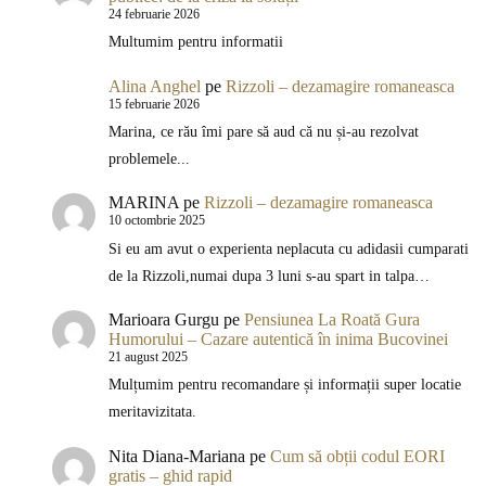
24 februarie 2026
Multumim pentru informatii
Alina Anghel
pe
Rizzoli – dezamagire romaneasca
15 februarie 2026
Marina, ce rău îmi pare să aud că nu și-au rezolvat
problemele...
MARINA
pe
Rizzoli – dezamagire romaneasca
10 octombrie 2025
Si eu am avut o experienta neplacuta cu adidasii cumparati
de la Rizzoli,numai dupa 3 luni s-au spart in talpa…
Marioara Gurgu
pe
Pensiunea La Roată Gura
Humorului – Cazare autentică în inima Bucovinei
21 august 2025
Mulțumim pentru recomandare și informații super locatie
meritavizitata.
Nita Diana-Mariana
pe
Cum să obții codul EORI
gratis – ghid rapid