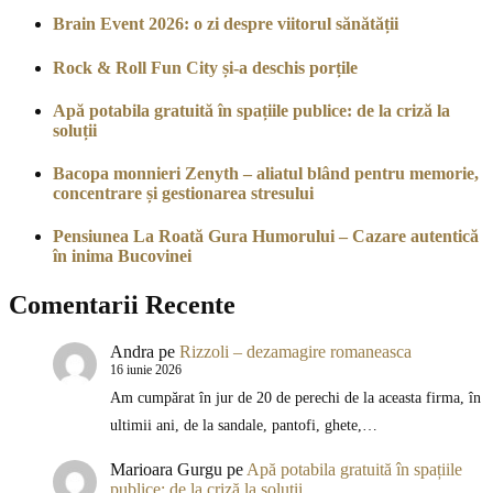
Brain Event 2026: o zi despre viitorul sănătății
Rock & Roll Fun City și-a deschis porțile
Apă potabila gratuită în spațiile publice: de la criză la
soluții
Bacopa monnieri Zenyth – aliatul blând pentru memorie,
concentrare și gestionarea stresului
Pensiunea La Roată Gura Humorului – Cazare autentică
în inima Bucovinei
Comentarii Recente
Andra
pe
Rizzoli – dezamagire romaneasca
16 iunie 2026
Am cumpărat în jur de 20 de perechi de la aceasta firma, în
ultimii ani, de la sandale, pantofi, ghete,…
Marioara Gurgu
pe
Apă potabila gratuită în spațiile
publice: de la criză la soluții