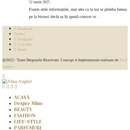
12 martie 2025
Foarte utile informațiile, mai ales ca la noi te plimba lumea
pe la birouri decât sa îți spună concret ce…
Facebook
Twitter
Instagram
Linkedin
Email
@2022 - Toate Drepturile Rezervate. Concept si Implementare realizate de
Pixif
Studio
ACASĂ
Despre Mine
BEAUTY
FASHION
LIFE+STYLE
PARFUMURI