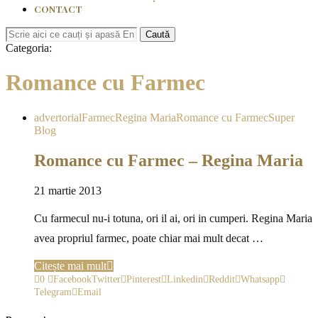
CONTACT
Caută
Categoria:
Romance cu Farmec
advertorial
Farmec
Regina Maria
Romance cu Farmec
Super
Blog
Romance cu Farmec – Regina Maria
21 martie 2013
Cu farmecul nu-i totuna, ori il ai, ori in cumperi. Regina Maria
avea propriul farmec, poate chiar mai mult decat …
Citește mai mult
0
Facebook
Twitter
Pinterest
Linkedin
Reddit
Whatsapp
Telegram
Email