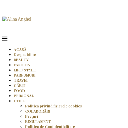
ACASĂ
Despre Mine
BEAUTY
FASHION
LIFE+STYLE
PARFUMURI
TRAVEL
CĂRȚI
FOOD
PERSONAL
UTILE
Politica privind fișierele cookies
COLABORĂRI
Prețuri
REGULAMENT
Politica de Confidențialitate