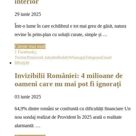
interior
29 iunie 2025
Într-o lume în care echilibrul e tot mai greu de găsit, natura
revine în prim-plan cu soluții curate, simple și …
Citește mai mult
1
Facebook
Twitter
Pinterest
Linkedin
Reddit
Whatsapp
Telegram
Email
lifestyle
Invizibilii României: 4 milioane de
oameni care nu mai pot fi ignorați
03 iunie 2025
64,9% dintre români se confruntă cu dificultăți financiare Un
nou sondaj realizat de Provident în 2025 arată o realitate
alarmantă: …