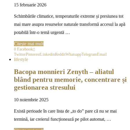
15 februarie 2026
Schimbările climatice, temperaturile extreme și presiunea tot
mai mare asupra resurselor naturale transformă accesul la apă
potabilă într-o temă urgentă …
Citește mai mult
0
Facebook
Twitter
Pinterest
Linkedin
Reddit
Whatsapp
Telegram
Email
lifestyle
Bacopa monnieri Zenyth – aliatul
blând pentru memorie, concentrare și
gestionarea stresului
10 noiembrie 2025
Există perioade în care lista de „to do” pare că nu se mai
termină, iar creierul funcționează pe pilot automat, …