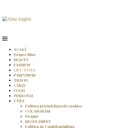
ACASĂ
Despre Mine
BEAUTY
FASHION
LIFE+STYLE
PARFUMURI
TRAVEL
CĂRȚI
FOOD
PERSONAL
UTILE
Politica privind fișierele cookies
COLABORĂRI
Prețuri
REGULAMENT
Politica de Confidențialitate