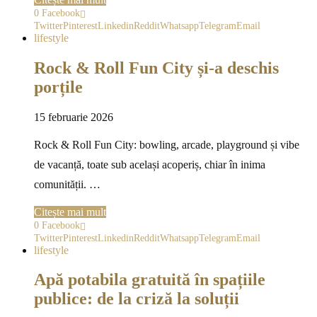
0
Facebook
Twitter
Pinterest
Linkedin
Reddit
Whatsapp
Telegram
Email
lifestyle
Rock & Roll Fun City și-a deschis
porțile
15 februarie 2026
Rock & Roll Fun City: bowling, arcade, playground și vibe
de vacanță, toate sub același acoperiș, chiar în inima
comunității. …
Citește mai mult
0
Facebook
Twitter
Pinterest
Linkedin
Reddit
Whatsapp
Telegram
Email
lifestyle
Apă potabila gratuită în spațiile
publice: de la criză la soluții