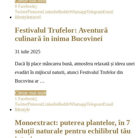
Citește mai mult
0
Facebook
Twitter
Pinterest
Linkedin
Reddit
Whatsapp
Telegram
Email
lifestyle
travel
Festivalul Trufelor: Aventură
culinară în inima Bucovinei
31 iulie 2025
Dacă îți place mâncarea bună, atmosfera relaxată și ideea unei
evadări în mijlocul naturii, atunci Festivalul Trufelor din
Bucovina ar …
Citește mai mult
1
Facebook
Twitter
Pinterest
Linkedin
Reddit
Whatsapp
Telegram
Email
lifestyle
Monoextract: puterea plantelor, în 7
soluții naturale pentru echilibrul tău