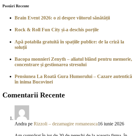
Postări Recente
Brain Event 2026: o zi despre viitorul sănătății
Rock & Roll Fun City și-a deschis porțile
Apă potabila gratuită în spațiile publice: de la criză la
soluții
Bacopa monnieri Zenyth – aliatul blând pentru memorie,
concentrare și gestionarea stresului
Pensiunea La Roată Gura Humorului – Cazare autentică
în inima Bucovinei
Comentarii Recente
Andra
pe
Rizzoli – dezamagire romaneasca
16 iunie 2026
Am cumpărat în jur de 20 de perechi de la aceasta firma, în