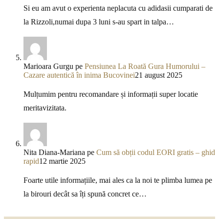
Si eu am avut o experienta neplacuta cu adidasii cumparati de
la Rizzoli,numai dupa 3 luni s-au spart in talpa…
Marioara Gurgu
pe
Pensiunea La Roată Gura Humorului –
Cazare autentică în inima Bucovinei
21 august 2025
Mulțumim pentru recomandare și informații super locatie
meritavizitata.
Nita Diana-Mariana
pe
Cum să obții codul EORI gratis – ghid
rapid
12 martie 2025
Foarte utile informațiile, mai ales ca la noi te plimba lumea pe
la birouri decât sa îți spună concret ce…