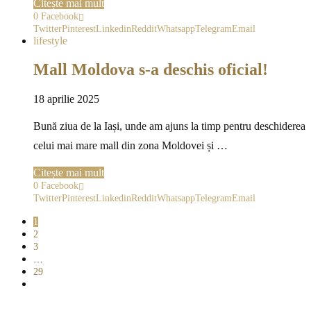
Citește mai mult
0
Facebook
Twitter
Pinterest
Linkedin
Reddit
Whatsapp
Telegram
Email
lifestyle
Mall Moldova s-a deschis oficial!
18 aprilie 2025
Bună ziua de la Iași, unde am ajuns la timp pentru deschiderea
celui mai mare mall din zona Moldovei și …
Citește mai mult
0
Facebook
Twitter
Pinterest
Linkedin
Reddit
Whatsapp
Telegram
Email
1
2
3
…
29