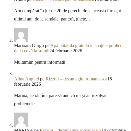
Am cumpărat în jur de 20 de perechi de la aceasta firma, în
ultimii ani, de la sandale, pantofi, ghete,…
Marioara Gurgu
pe
Apă potabila gratuită în spațiile publice:
de la criză la soluții
24 februarie 2026
Multumim pentru informatii
Alina Anghel
pe
Rizzoli – dezamagire romaneasca
15
februarie 2026
Marina, ce rău îmi pare să aud că nu și-au rezolvat
problemele...
MARINA
pe
Rizzoli – dezamagire romaneasca
10 octombrie