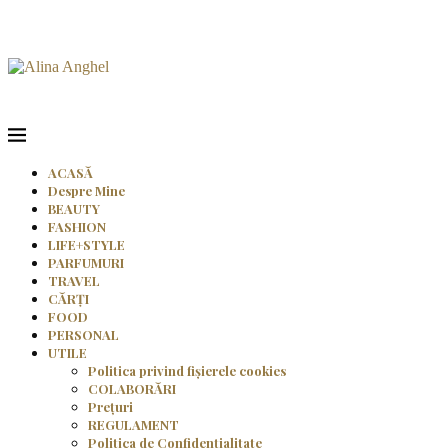
ACASĂ
Despre Mine
BEAUTY
FASHION
LIFE+STYLE
PARFUMURI
TRAVEL
CĂRȚI
FOOD
PERSONAL
UTILE
Politica privind fișierele cookies
COLABORĂRI
Prețuri
REGULAMENT
Politica de Confidențialitate