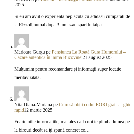
2025
Si eu am avut o experienta neplacuta cu adidasii cumparati de
la Rizzoli,numai dupa 3 luni s-au spart in talpa…
Marioara Gurgu
pe
Pensiunea La Roată Gura Humorului –
Cazare autentică în inima Bucovinei
21 august 2025
Mulțumim pentru recomandare și informații super locatie
meritavizitata.
Nita Diana-Mariana
pe
Cum să obții codul EORI gratis – ghid
rapid
12 martie 2025
Foarte utile informațiile, mai ales ca la noi te plimba lumea pe
la birouri decât sa îți spună concret ce…