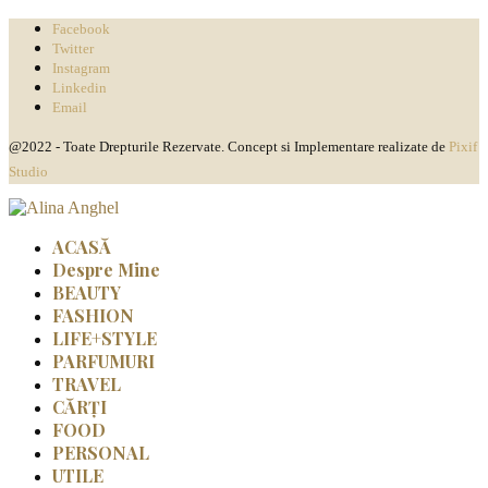
Facebook
Twitter
Instagram
Linkedin
Email
@2022 - Toate Drepturile Rezervate. Concept si Implementare realizate de
Pixif
Studio
ACASĂ
Despre Mine
BEAUTY
FASHION
LIFE+STYLE
PARFUMURI
TRAVEL
CĂRȚI
FOOD
PERSONAL
UTILE