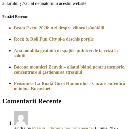
autorului și/sau al deținătorului acestui website.
Postări Recente
Brain Event 2026: o zi despre viitorul sănătății
Rock & Roll Fun City și-a deschis porțile
Apă potabila gratuită în spațiile publice: de la criză la
soluții
Bacopa monnieri Zenyth – aliatul blând pentru memorie,
concentrare și gestionarea stresului
Pensiunea La Roată Gura Humorului – Cazare autentică
în inima Bucovinei
Comentarii Recente
Andra
pe
Rizzoli – dezamagire romaneasca
16 iunie 2026