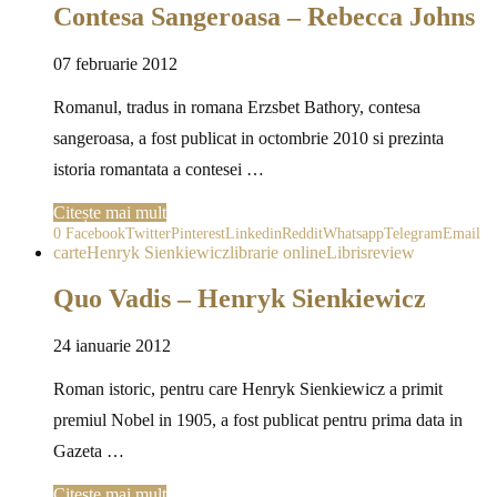
Contesa Sangeroasa – Rebecca Johns
07 februarie 2012
Romanul, tradus in romana Erzsbet Bathory, contesa
sangeroasa, a fost publicat in octombrie 2010 si prezinta
istoria romantata a contesei …
Citește mai mult
0
Facebook
Twitter
Pinterest
Linkedin
Reddit
Whatsapp
Telegram
Email
carte
Henryk Sienkiewicz
librarie online
Libris
review
Quo Vadis – Henryk Sienkiewicz
24 ianuarie 2012
Roman istoric, pentru care Henryk Sienkiewicz a primit
premiul Nobel in 1905, a fost publicat pentru prima data in
Gazeta …
Citește mai mult