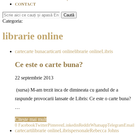
CONTACT
Caută
Categoria:
librarie online
carte
carte buna
carti
carti online
librarie online
Libris
Ce este o carte buna?
22 septembrie 2013
(sursa) M-am trezit inca de dimineata cu gandul de a
raspunde provocarii lansate de Libris: Ce este o carte buna?
…
Citește mai mult
0
Facebook
Twitter
Pinterest
Linkedin
Reddit
Whatsapp
Telegram
Email
carte
carti
librarie online
Libris
personale
Rebecca Johns