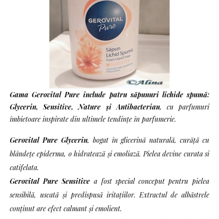
Gama Gerovital Pure include patru săpunuri lichide spumă:
Glycerin, Sensitive, Nature şi Antibacterian
, cu parfumuri
îmbietoare inspirate din ultimele tendinţe în parfumerie.
Gerovital Pure Glycerin
, bogat în glicerină naturală, curăţă cu
blândeţe epiderma, o hidratează şi emoliază. Pielea devine curata si
catifelata.
Gerovital Pure Sensitive
a fost special conceput pentru pielea
sensibilă, uscată şi predispusă iritaţiilor. Extractul de albăstrele
conţinut are efect calmant şi emolient.