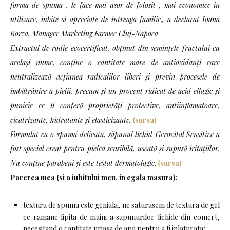
forma de spuma , le face mai usor de folosit , mai economice in
utilizare, iubite si apreciate de intreaga familie„ a declarat Ioana
Borza, Manager Marketing Farmec Cluj-Napoca
Extractul de rodie ecocertificat, obţinut din seminţele fructului cu
acelaşi nume, conţine o cantitate mare de antioxidanţi care
neutralizează acţiunea radicalilor liberi şi previn procesele de
îmbătrânire a pielii, precum şi un procent ridicat de acid ellagic şi
punicic ce îi conferă proprietăţi protective, antiinflamatoare,
cicatrizante, hidratante şi elasticizante.
(sursa)
Formulat ca o spumă delicată, săpunul lichid Gerovital Sensitive a
fost special creat pentru pielea sensibilă, uscată şi supusă iritaţiilor.
Nu conține parabeni și este testat dermatologic
.
(sursa)
Parerea mea (si a iubitului meu, in egala masura):
textura de spuma este geniala, ne saturasem de textura de gel
ce ramane lipita de maini a sapunurilor lichide din comert,
necesitand o cantitate uriasa de apa pentru a fi inlaturata;