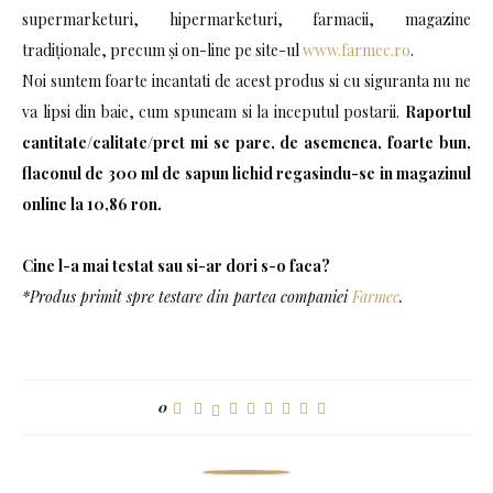
supermarketuri, hipermarketuri, farmacii, magazine
tradiţionale, precum şi on-line pe site-ul
www.farmec.ro
.
Noi suntem foarte incantati de acest produs si cu siguranta nu ne
va lipsi din baie, cum spuneam si la inceputul postarii.
Raportul
cantitate/calitate/pret mi se pare, de asemenea, foarte bun,
flaconul de 300 ml de sapun lichid regasindu-se in magazinul
online la 10,86 ron.
Cine l-a mai testat sau si-ar dori s-o faca?
*Produs primit spre testare din partea companiei
Farmec
.
0