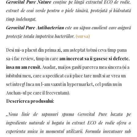
Gerovital Pure Nature
conţine pe lângă extractul ECO de rodie,
extract de ceai verde pentru o piele tânără, protejată şi hidratată
timp îndelungat.
Gerovital Pure Antibacterian
este un săpun emolient care asigură
protecţie totala împotriva bacteriilor.
(sursa)
Desi mi-a placut din prima zi, am asteptat totusi ceva timp pana
sa-i fac review, timp in care
am incercat sa ii gasesc si defecte,
insa nu am reusit.
Asadar, mai jos gasiti parerea mea sincera (si a
iubitului meu, care a specificat ca ii place tare mult si ar vrea un
set intreg! Inca nu l-am vazut in hypermarket, cel putin nu in
Auchan-ul pe care il frecventam).
Descrierea produsului:
„Noua linie de sapunuri spuma Gerovital Pure bazata pe
ingrediente naturale si bogata in extract ECO de rodie ofera o
experienta unica in momentul utilizarii. Formula inovatoare sub