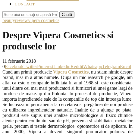
CONTACT
Caută
beauty
review
vipera cosmetics
Despre Vipera Cosmetics si
produsele lor
11 februarie 2018
0
Facebook
Twitter
Pinterest
Linkedin
Reddit
Whatsapp
Telegram
Email
Cand am primit produsele
Vipera Cosmetics
, nu stiam nimic despre
brand, insa m-a atras numele. Dupa un mic research pe google, am
aflat ca este o companie infiintata in anul 1988 si este considerata
unul dintre cei mai mari producatori si furnizori ai unei game largi de
produse de make-up din Polonia. In procesul de productie, Vipera
importa ingredientele sale de la companiile de top din intreaga lume.
Se lucreaza in permanenta la cercetarea si pregatirea de noi produse
cu utilizarea ingredientelor naturale. Inainte de a ajunge pe piata,
produsul este supus unei analize microbiologice si fizico-chimice
atente pentru continutul sau de pH, prezenta si stabilitatea metalelor
grele, precum si testele dermatologice, optometrice si de aplicare. In
anul 2000, Vipera a devenit singurul producator polonez de