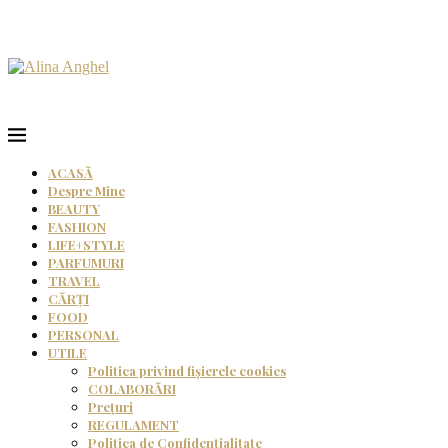
ACASĂ
Despre Mine
BEAUTY
FASHION
LIFE+STYLE
PARFUMURI
TRAVEL
CĂRȚI
FOOD
PERSONAL
UTILE
Politica privind fișierele cookies
COLABORĂRI
Prețuri
REGULAMENT
Politica de Confidențialitate