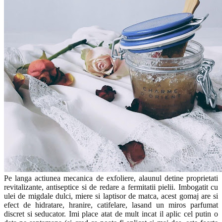
Pe langa actiunea mecanica de exfoliere, alaunul detine proprietati
revitalizante, antiseptice si de redare a fermitatii pielii. Imbogatit cu
ulei de migdale dulci, miere si laptisor de matca, acest gomaj are si
efect de hidratare, hranire, catifelare, lasand un miros parfumat
discret si seducator. Imi place atat de mult incat il aplic cel putin o