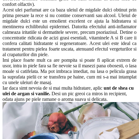
confort olfactiv).
Acest ulei parfumat are ca baza uleiul de migdale dulci obtinut prin
prima presare la rece si nu contine conservanti sau alcool. Uleiul de
migdale dulci este un emolient excelent ce ajuta la hidratarea si
mentinerea echilibrului epidermei. Datorita efectului anti-inflamator
calmeaza iritatiile si dermatitele severe, precum psoriazisul. Detine o
concentratie ridicata de acizi grasi esentiali, vitaminele A si B care ii
confera calitati hidratante si regeneratoare. Acest ulei este ideal ca
tratament pentru pielea foarte uscata, atenuand efectul vergeturilor si
al crapaturilor din piele.
Imi place foarte mult ca are pompita si poate fi aplicat extrem de
usor, intra in piele fara sa fie nevoie sa il masezi pana obosesti, o lasa
moale si catifelata. Ma pot imbraca imediat, nu lasa o pelicula grasa
la suprafata pielii ce se transfera pe haine, cum mi s-a mai intamplat
cu unele uleiuri de masaj.
Iar daca simt nevoia de si mai multa hidratare, aplic
unt de shea cu
ulei de argan si vanilie.
Desi un pic greoi ca miros in recipient,
odata ajuns pe piele ramane o aroma suava si delicata.