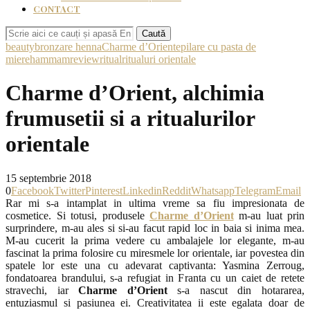
CONTACT
Caută
beauty
bronzare henna
Charme d’Orient
epilare cu pasta de
miere
hammam
review
ritual
ritualuri orientale
Charme d’Orient, alchimia
frumusetii si a ritualurilor
orientale
15 septembrie 2018
0
Facebook
Twitter
Pinterest
Linkedin
Reddit
Whatsapp
Telegram
Email
Rar mi s-a intamplat in ultima vreme sa fiu impresionata de
cosmetice. Si totusi, produsele
Charme d’Orient
m-au luat prin
surprindere, m-au ales si si-au facut rapid loc in baia si inima mea.
M-au cucerit la prima vedere cu ambalajele lor elegante, m-au
fascinat la prima folosire cu miresmele lor orientale, iar povestea din
spatele lor este una cu adevarat captivanta: Yasmina Zerroug,
fondatoarea brandului, s-a refugiat in Franta cu un caiet de retete
stravechi, iar
Charme d’Orient
s-a nascut din hotararea,
entuziasmul si pasiunea ei. Creativitatea ii este egalata doar de