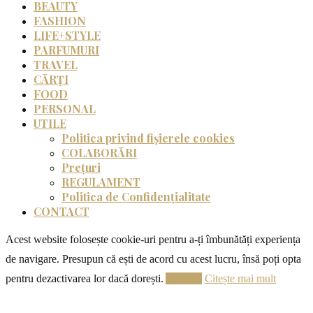
BEAUTY
FASHION
LIFE+STYLE
PARFUMURI
TRAVEL
CĂRȚI
FOOD
PERSONAL
UTILE
Politica privind fișierele cookies
COLABORĂRI
Prețuri
REGULAMENT
Politica de Confidențialitate
CONTACT
Acest website folosește cookie-uri pentru a-ți îmbunătăți experiența
de navigare. Presupun că ești de acord cu acest lucru, însă poți opta
pentru dezactivarea lor dacă dorești.
Acceptă
Citește mai mult