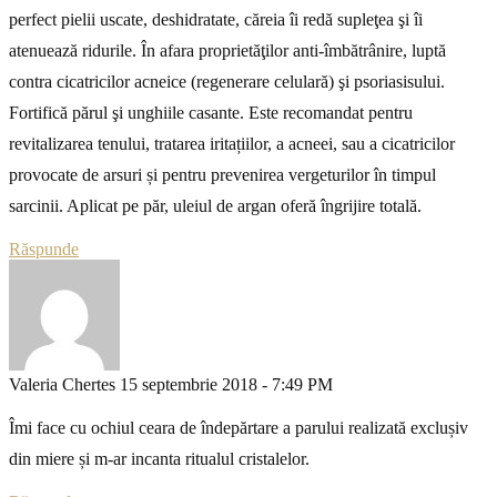
perfect pielii uscate, deshidratate, căreia îi redă supleţea şi îi
atenuează ridurile. În afara proprietăţilor anti-îmbătrânire, luptă
contra cicatricilor acneice (regenerare celulară) şi psoriasisului.
Fortifică părul şi unghiile casante. Este recomandat pentru
revitalizarea tenului, tratarea iritațiilor, a acneei, sau a cicatricilor
provocate de arsuri și pentru prevenirea vergeturilor în timpul
sarcinii. Aplicat pe păr, uleiul de argan oferă îngrijire totală.
Răspunde
Valeria Chertes
15 septembrie 2018 - 7:49 PM
Îmi face cu ochiul ceara de îndepărtare a parului realizată exclușiv
din miere și m-ar incanta ritualul cristalelor.