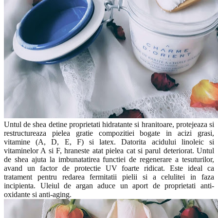
Untul de shea detine proprietati hidratante si hranitoare, protejeaza si
restructureaza pielea gratie compozitiei bogate in acizi grasi,
vitamine (A, D, E, F) si latex. Datorita acidului linoleic si
vitaminelor A si F, hraneste atat pielea cat si parul deteriorat. Untul
de shea ajuta la imbunatatirea functiei de regenerare a tesuturilor,
avand un factor de protectie UV foarte ridicat. Este ideal ca
tratament pentru redarea fermitatii pielii si a celulitei in faza
incipienta. Uleiul de argan aduce un aport de proprietati anti-
oxidante si anti-aging.