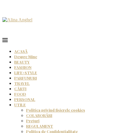
ACASĂ
Despre Mine
BEAUTY
FASHION
LIFE+STYLE
PARFUMURI
TRAVEL
CĂRȚI
FOOD
PERSONAL
UTILE
Politica privind fișierele cookies
COLABORĂRI
Prețuri
REGULAMENT
Politica de Confidențialitate