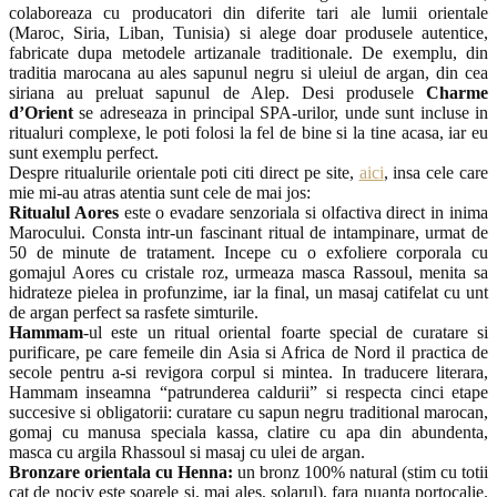
colaboreaza cu producatori din diferite tari ale lumii orientale
(Maroc, Siria, Liban, Tunisia) si alege doar produsele autentice,
fabricate dupa metodele artizanale traditionale. De exemplu, din
traditia marocana au ales sapunul negru si uleiul de argan, din cea
siriana au preluat sapunul de Alep. Desi produsele
Charme
d’Orient
se adreseaza in principal SPA-urilor,
unde sunt incluse in
ritualuri complexe, le poti folosi la fel de bine si la tine acasa, iar eu
sunt exemplu perfect.
Despre ritualurile orientale poti citi direct pe site,
aici
, insa cele care
mie mi-au atras atentia sunt cele de mai jos:
Ritualul Aores
este o evadare senzoriala si olfactiva direct in inima
Marocului. Consta intr-un fascinant ritual de intampinare, urmat de
50 de minute de tratament. Incepe cu o exfoliere corporala cu
gomajul Aores cu cristale roz, urmeaza masca Rassoul, menita sa
hidrateze pielea in profunzime, iar la final, un masaj catifelat cu unt
de argan perfect sa rasfete simturile.
Hammam
-ul este un ritual oriental foarte special de curatare si
purificare, pe care femeile din Asia si Africa de Nord il practica de
secole pentru a-si revigora corpul si mintea. In traducere literara,
Hammam inseamna “patrunderea caldurii” si respecta cinci etape
succesive si obligatorii: curatare cu sapun negru traditional marocan,
gomaj cu manusa speciala kassa, clatire cu apa din abundenta,
masca cu argila Rhassoul si masaj cu ulei de argan.
Bronzare orientala cu Henna:
un bronz 100% natural (stim cu totii
cat de nociv este soarele si, mai ales, solarul), fara nuanta portocalie.