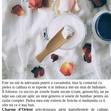
Este un unt in adevarata putere a cuvantului, insa la contactul cu
pielea si caldura ei se topeste si te imbraca intr-un strat de hidratare.
Il folosesc cu succes pe zonele foarte uscate (coate, genunchi), iar pe
talpi sau calcaie aplic un strat generos si sosete de bumbac pentru un
rasfat complet. Pielea mea este extrem de fericita si multumita ca ii
ofer tot ce e mai bun.
Charme d’Orient
selectioneaza atent ingredientele de calitate,