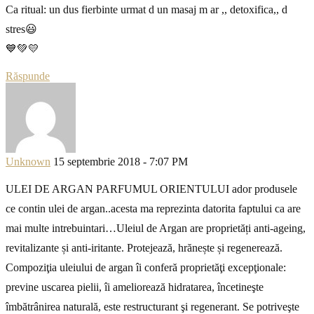
Ca ritual: un dus fierbinte urmat d un masaj m ar ,, detoxifica,, d
stres😃
💙💚💛
Răspunde
Unknown
15 septembrie 2018 - 7:07 PM
ULEI DE ARGAN PARFUMUL ORIENTULUI ador produsele
ce contin ulei de argan..acesta ma reprezinta datorita faptului ca are
mai multe intrebuintari…Uleiul de Argan are proprietăți anti-ageing,
revitalizante și anti-iritante. Protejează, hrănește și regenerează.
Compoziţia uleiului de argan îi conferă proprietăţi excepţionale:
previne uscarea pielii, îi ameliorează hidratarea, încetineşte
îmbătrânirea naturală, este restructurant şi regenerant. Se potriveşte