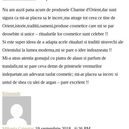
Nu am auzit pana acum de produsele Charme d'Orient,dar sunt
sigura ca mi-ar placea sa le incerc,ma atrage tot ceea ce tine de
Orient,istorie,traditii,oameni,produse cosmetice care mi se par
deosebite si unice – ritualurile lor cosmetice sunt celebre !!
Si este super ideea de a adapta acele ritualuri si traditii stravechi ale
Orientului la lumea moderna,mi se pare o idee indrazneata !!
Mi-a atras atentia gomajul cu piatra de alaun si parfum de
trandafir,mi se pare ceva demn de printesele vremurilor
indepartate,un adevarat rasfat cosmetic; mi-ar placea sa incerc si
untul de shea cu ulei de argan – pare excelent !!
Răspunde
Mihaela Grigoras
19 septembrie 2018 - 6:26 PM