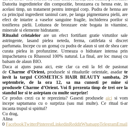
Datorita ingredintelor din compozitie, bronzarea cu henna este, in
acelasi timp, un tratament pentru intregul corp. Pudra de henna are
ca principal ingredient taninul care, pe langa pigmentarea pielii, are
efect de intarire a vaselor sanguine fragile, inchiderea porilor si
tonifierea pielii. Lotiunea de bronzare este bogata in vitamine,
minerale si elemente hidratante.
Ritualul cristalelor
are un efect fortifiant gratie virtutilor sale
astringente, lasand pielea neteda, ferma, catifelata si discret
parfumata. Incepe cu un gomaj cu pudra de alaun si unt de shea care
curata pielea in profunzime. Urmeaza o hidratare intensa prin
impachetarea cu Rhassoul 100% natural. La final, are loc masaj cu
balsam de alaun BIO.
Daca ai ajuns pana aici, este clar ca esti la fel de pasionat
de
Charme d’Orient,
produsele si ritualurile orientale, asadar
te
invit la targul COSMETICS HAIR BEAUTY sambata, 29
septembrie, de la ora 12, sa ma cunosti pe mine si
produsele Charme d’Orient. Voi fi prezenta timp de trei ore la
standul lor si te asteptam cu multe surprize!
Ce produs crezi ca te reprezinta? Gasesti produsele
aici
si vom
incepe saptamana cu o surpriza (sau mai multe). Ce ritual ti-ar
incanta trupul si spiritul?
Cu drag,
Alina
0
Facebook
Twitter
Pinterest
Linkedin
Reddit
Whatsapp
Telegram
Email