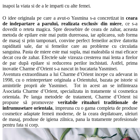
inapoi la viata si de a le imparti cu alte femei.
O idee originala pe care a avut-o Yasmina s-a concretizat in
ceara
de indepartare a parului, realizata exclusiv din miere
, ce s-a
dovedit o reteta magica. Spre deosebire de ceara de zahar, aceasta
metoda de epilare este mai putin dureroasa, iar aplicarea, sub forma
de masaj si prin tamponari, convine perfect femeilor active datorita
rapiditatii sale, dar si femeilor care au probleme cu circulatia
sanguina. Pasta de miere este mai supla, mai maleabila si mai eficace
decat cea de zahar. Efectele sale vizeaza cresterea mai lenta a firelor
de par după epilare si reducerea perilor inchistati. Astfel, prima
inovatie Charme d’Orient s-a nascut in bucataria Yasminei.
Aventura extraordinara a lui Charme d’Orient incepe cu adevarat in
1998, cu o reinterpretare originala a Orientului, bazata pe istorie si
amintirile proprii ale Yasminei. Tot in acest an se infiinteaza
Asociatia Charme d’Orient, specializata in tratamente si cosmetica
orientala. Pe langa metodele de tratament, Charme d’Orient isi
propune să promoveze
veritabile ritualuri traditionale de
infrumusetare orientala
, impreuna cu o gama completa de produse
cosmetice adaptate femeii moderne, de la ceara depilatoare, uleiuri
de masaj, produse de igiena zilnica, pana la tratamente profesionale
pentru fata si corp.