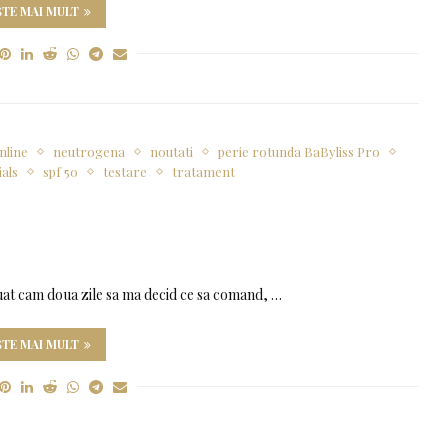
ȘTE MAI MULT
nline
neutrogena
noutati
perie rotunda BaByliss Pro
ials
spf 50
testare
tratament
uat cam doua zile sa ma decid ce sa comand, …
ȘTE MAI MULT