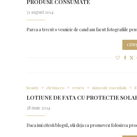
PRODUSE CONSUMATE
31 august 2014
Parca a trecut o vesnicie de cand am facut fotografiile pe
CITE
beauty
elevina.ro
review
skincode essentials
S
LOTIUNE DE FATA CU PROTECTIE SOLAR
28 iunie 2014
Daca imi citesti blogul, stii deja ca promovez folosirea prod