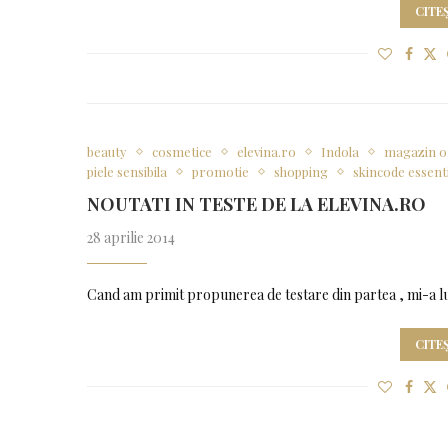
CITE
beauty
cosmetice
elevina.ro
Indola
magazin o
piele sensibila
promotie
shopping
skincode essent
NOUTATI IN TESTE DE LA ELEVINA.RO
28 aprilie 2014
Cand am primit propunerea de testare din partea , mi-a l
CITE