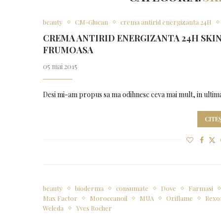
beauty
CM-Glucan
crema antirid energizanta 24H
CREMA ANTIRID ENERGIZANTA 24H SKIN
FRUMOASA
05 mai 2015
Desi mi-am propus sa ma odihnesc ceva mai mult, in ultima
CITE
beauty
bioderma
consumate
Dove
Farmasi
Max Factor
Moroccanoil
MUA
Oriflame
Rexo
Weleda
Yves Rocher