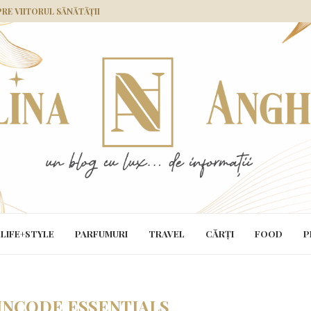
PRE VIITORUL SĂNĂTĂȚII
LIFE+STYLE
PARFUMURI
TRAVEL
CĂRȚI
FOOD
P
INCODE ESSENTIALS