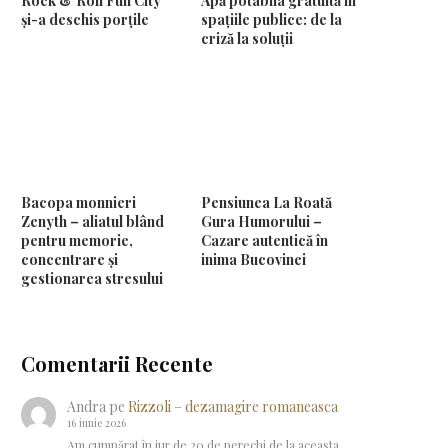
Rock & Roll Fun City
Apă potabila gratuită în
și-a deschis porțile
spațiile publice: de la
criză la soluții
Bacopa monnieri
Pensiunea La Roată
Zenyth – aliatul blând
Gura Humorului –
pentru memorie,
Cazare autentică în
concentrare și
inima Bucovinei
gestionarea stresului
Comentarii Recente
Andra
pe
Rizzoli – dezamagire romaneasca
16 iunie 2026
Am cumpărat în jur de 20 de perechi de la aceasta