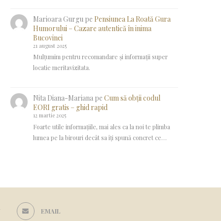
Marioara Gurgu
pe
Pensiunea La Roată Gura
Humorului – Cazare autentică în inima
Bucovinei
21 august 2025
Mulțumim pentru recomandare și informații super
locatie meritavizitata.
Nita Diana-Mariana
pe
Cum să obții codul
EORI gratis – ghid rapid
12 martie 2025
Foarte utile informațiile, mai ales ca la noi te plimba
lumea pe la birouri decât sa îți spună concret ce…
N
EMAIL