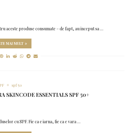
ntru aceste produse consumate – de fapt, au inceput sa …
ȘTE MAI MULT
PF
spf 50
A SKINCODE ESSENTIALS SPF 50+
uselor cu SPF. Fie ca e iarna, fie ca e vara …