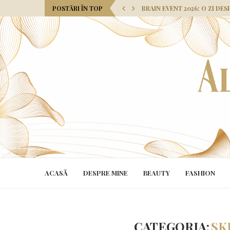
POSTĂRI ÎN TOP
BRAIN EVENT 2026: O ZI DES
ACASĂ
DESPRE MINE
BEAUTY
FASHION
CATEGORIA:
SK