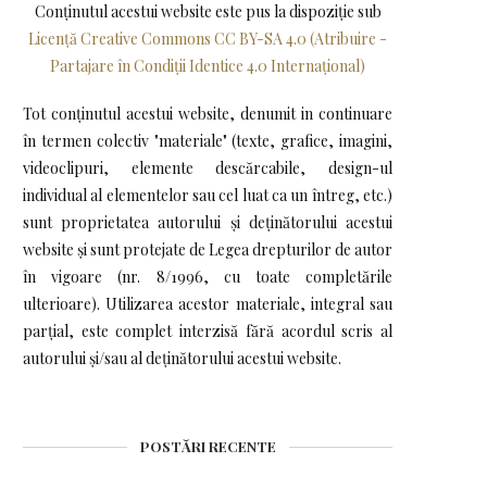
Conținutul acestui website este pus la dispoziţie sub
Licență Creative Commons CC BY-SA 4.0 (Atribuire -
Partajare în Condiții Identice 4.0 Internațional)
Tot conținutul acestui website, denumit in continuare
în termen colectiv "materiale" (texte, grafice, imagini,
videoclipuri, elemente descărcabile, design-ul
individual al elementelor sau cel luat ca un întreg, etc.)
sunt proprietatea autorului și deținătorului acestui
website și sunt protejate de Legea drepturilor de autor
în vigoare (nr. 8/1996, cu toate completările
ulterioare). Utilizarea acestor materiale, integral sau
parțial, este complet interzisă fără acordul scris al
autorului și/sau al deținătorului acestui website.
POSTĂRI RECENTE