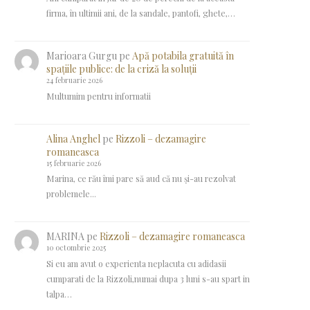
firma, în ultimii ani, de la sandale, pantofi, ghete,…
Marioara Gurgu
pe
Apă potabila gratuită în
spațiile publice: de la criză la soluții
24 februarie 2026
Multumim pentru informatii
Alina Anghel
pe
Rizzoli – dezamagire
romaneasca
15 februarie 2026
Marina, ce rău îmi pare să aud că nu și-au rezolvat
problemele...
MARINA
pe
Rizzoli – dezamagire romaneasca
10 octombrie 2025
Si eu am avut o experienta neplacuta cu adidasii
cumparati de la Rizzoli,numai dupa 3 luni s-au spart in
talpa…