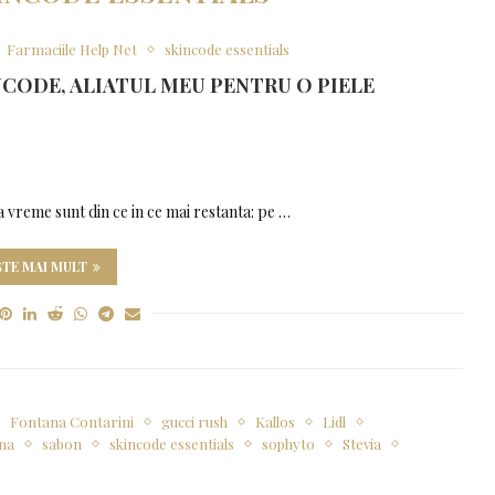
Farmaciile Help Net
skincode essentials
CODE, ALIATUL MEU PENTRU O PIELE
 vreme sunt din ce in ce mai restanta: pe …
ȘTE MAI MULT
Fontana Contarini
gucci rush
Kallos
Lidl
na
sabon
skincode essentials
sophyto
Stevia