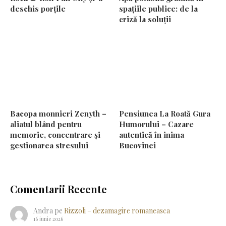
deschis porțile
spațiile publice: de la
criză la soluții
Bacopa monnieri Zenyth –
Pensiunea La Roată Gura
aliatul blând pentru
Humorului – Cazare
memorie, concentrare și
autentică în inima
gestionarea stresului
Bucovinei
Comentarii Recente
Andra
pe
Rizzoli – dezamagire romaneasca
16 iunie 2026