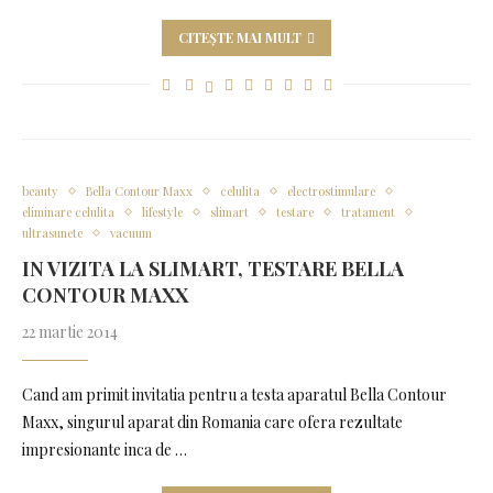
CITEȘTE MAI MULT
beauty
Bella Contour Maxx
celulita
electrostimulare
eliminare celulita
lifestyle
slimart
testare
tratament
ultrasunete
vacuum
IN VIZITA LA SLIMART, TESTARE BELLA
CONTOUR MAXX
22 martie 2014
Cand am primit invitatia pentru a testa aparatul Bella Contour
Maxx, singurul aparat din Romania care ofera rezultate
impresionante inca de …