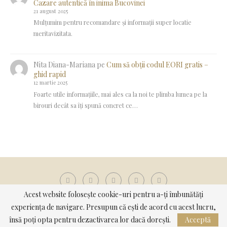
Cazare autentică în inima Bucovinei
21 august 2025
Mulțumim pentru recomandare și informații super locatie
meritavizitata.
Nita Diana-Mariana
pe
Cum să obții codul EORI gratis –
ghid rapid
12 martie 2025
Foarte utile informațiile, mai ales ca la noi te plimba lumea pe la
birouri decât sa îți spună concret ce…
Acest website folosește cookie-uri pentru a-ți îmbunătăți
experiența de navigare. Presupun că ești de acord cu acest lucru,
@2022 - Toate Drepturile Rezervate. Concept si Implementare
însă poți opta pentru dezactivarea lor dacă dorești.
Acceptă