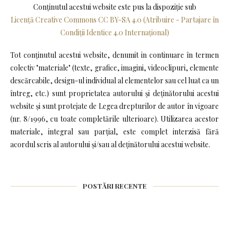
Conținutul acestui website este pus la dispoziţie sub
Licență Creative Commons CC BY-SA 4.0 (Atribuire - Partajare în
Condiții Identice 4.0 Internațional)
Tot conținutul acestui website, denumit in continuare în termen
colectiv "materiale" (texte, grafice, imagini, videoclipuri, elemente
descărcabile, design-ul individual al elementelor sau cel luat ca un
întreg, etc.) sunt proprietatea autorului și deținătorului acestui
website și sunt protejate de Legea drepturilor de autor în vigoare
(nr. 8/1996, cu toate completările ulterioare). Utilizarea acestor
materiale, integral sau parțial, este complet interzisă fără
acordul scris al autorului și/sau al deținătorului acestui website.
POSTĂRI RECENTE