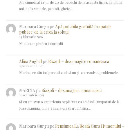
Am cumpărat în jur de 20 de perechi de la aceasta firma, în ultimii
ani, de la sandale, pantofi, ghete,…
Marioara Gurgu
pe
Apă potabila gratuită în spațiile
publice: de la criză la soluții
24 februarie 2026
Multumim pentru informatii
Alina Anghel
pe
Rizzoli – dezamagire romaneasca
15 februarie 2026
Marina, ce rău îmi pare să aud că nu și-au rezolvat problemele...
MARINA
pe
Rizzoli – dezamagire romaneasca
10 octombrie 2025
Si eu am avut o experienta neplacuta cu adidasii cumparati de la
Rizzoli,numai dupa 3 luni s-au spart in talpa…
Marioara Gurgu
pe
Pensiunea La Roată Gura Humorului –