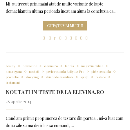
Mi-au trecut prin maini atat de multe variante de lapte
demachiant in ultima perioada incat am ajuns la concluzia ca …
CITEȘTE MAI MULT
beauty
cosmetice
elevina.ro
Indola
magazin online
neutrogena
noutati
perie rotunda BaByliss Pro
piele sensibila
promotie
shopping
skincode essentials
spf 50
testare
tratament
NOUTATI IN TESTE DE LA ELEVINA.RO
28 aprilie 2014
Cand am primit propunerea de testare din partea , mi-a luat cam
doua zile sa ma decid ce sa comand, …