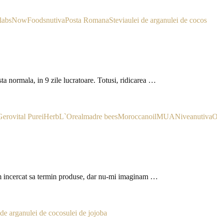
labs
NowFoods
nutiva
Posta Romana
Stevia
ulei de argan
ulei de cocos
ta normala, in 9 zile lucratoare. Totusi, ridicarea …
Gerovital Pure
iHerb
L`Oreal
madre bees
Moroccanoil
MUA
Nivea
nutiva
O
am incercat sa termin produse, dar nu-mi imaginam …
 de argan
ulei de cocos
ulei de jojoba