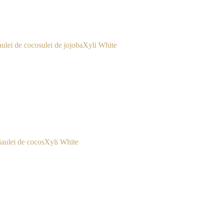
a
ulei de cocos
ulei de jojoba
Xyli White
ia
ulei de cocos
Xyli White