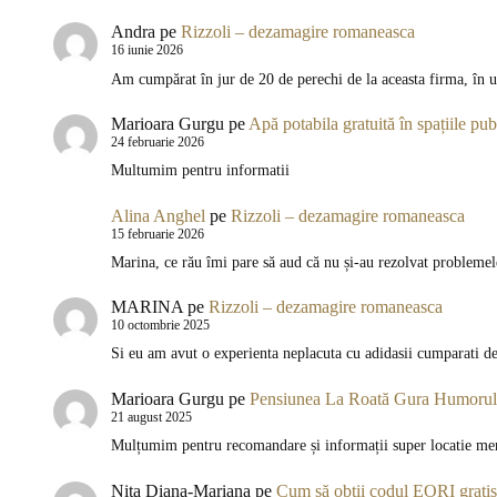
Andra
pe
Rizzoli – dezamagire romaneasca
16 iunie 2026
Am cumpărat în jur de 20 de perechi de la aceasta firma, în u
Marioara Gurgu
pe
Apă potabila gratuită în spațiile publ
24 februarie 2026
Multumim pentru informatii
Alina Anghel
pe
Rizzoli – dezamagire romaneasca
15 februarie 2026
Marina, ce rău îmi pare să aud că nu și-au rezolvat problemel
MARINA
pe
Rizzoli – dezamagire romaneasca
10 octombrie 2025
Si eu am avut o experienta neplacuta cu adidasii cumparati de
Marioara Gurgu
pe
Pensiunea La Roată Gura Humorului
21 august 2025
Mulțumim pentru recomandare și informații super locatie meri
Nita Diana-Mariana
pe
Cum să obții codul EORI gratis