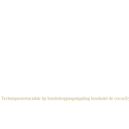
 Techniques
retractable lip brush
shopping
stippling brush
ulei de cocos
Xy