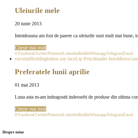
Uleiurile mele
20 iunie 2013
Intotdeauna am fost de parere ca uleiurile sunt mult mai bune, 
Citește mai mult
0
Facebook
Twitter
Pinterest
Linkedin
Reddit
Whatsapp
Telegram
Email
eucerin
iHerb
Inglot
kiss my face
Lip Pencil
madre bees
Moroccano
Preferatele lunii aprilie
01 mai 2013
Luna asta m-am indragostit indeosebi de produse din ultima com
Citește mai mult
0
Facebook
Twitter
Pinterest
Linkedin
Reddit
Whatsapp
Telegram
Email
Despre mine