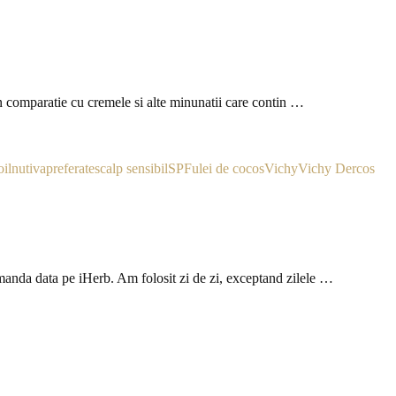
in comparatie cu cremele si alte minunatii care contin …
il
nutiva
preferate
scalp sensibil
SPF
ulei de cocos
Vichy
Vichy Dercos
anda data pe iHerb. Am folosit zi de zi, exceptand zilele …