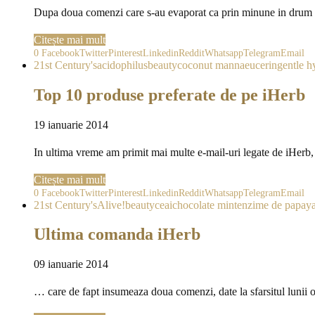
Dupa doua comenzi care s-au evaporat ca prin minune in drum s
Citește mai mult
0
Facebook
Twitter
Pinterest
Linkedin
Reddit
Whatsapp
Telegram
Email
21st Century's
acidophilus
beauty
coconut manna
eucerin
gentle h
Top 10 produse preferate de pe iHerb
19 ianuarie 2014
In ultima vreme am primit mai multe e-mail-uri legate de iHerb, 
Citește mai mult
0
Facebook
Twitter
Pinterest
Linkedin
Reddit
Whatsapp
Telegram
Email
21st Century's
Alive!
beauty
ceai
chocolate mint
enzime de papay
Ultima comanda iHerb
09 ianuarie 2014
… care de fapt insumeaza doua comenzi, date la sfarsitul lunii