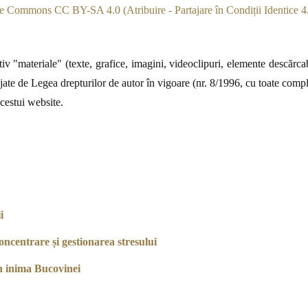
e Commons CC BY-SA 4.0 (Atribuire - Partajare în Condiții Identice 4.
v "materiale" (texte, grafice, imagini, videoclipuri, elemente descărcabi
jate de Legea drepturilor de autor în vigoare (nr. 8/1996, cu toate complet
acestui website.
i
ncentrare și gestionarea stresului
n inima Bucovinei