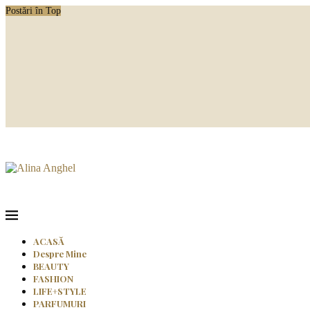
Postări în Top
ACASĂ
Despre Mine
BEAUTY
FASHION
LIFE+STYLE
PARFUMURI