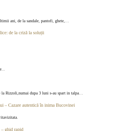
ltimii ani, de la sandale, pantofi, ghete,…
ice: de la criză la soluții
e...
 la Rizzoli,numai dupa 3 luni s-au spart in talpa…
 – Cazare autentică în inima Bucovinei
tavizitata.
 – ghid rapid