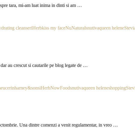
pre tara, mi-am luat inima in dinti si am …
ydrating cleanser
iHerb
kiss my face
NuNaturals
nutiva
queen helene
Stevi
dar au crescut si cautarile pe blog legate de …
a
eucerin
harney&sons
iHerb
NowFoods
nutiva
queen helene
shopping
Stev
 octombrie. Una dintre comenzi a venit regulamentar, in vreo …