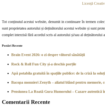
Licență Creativ
Tot conținutul acestui website, denumit in continuare în termen colecti
sunt proprietatea autorului și deținătorului acestui website și sunt prote
complet interzisă fără acordul scris al autorului și/sau al deținătorului 
Postări Recente
Brain Event 2026: o zi despre viitorul sănătății
Rock & Roll Fun City și-a deschis porțile
Apă potabila gratuită în spațiile publice: de la criză la soluți
Bacopa monnieri Zenyth – aliatul blând pentru memorie, co
Pensiunea La Roată Gura Humorului – Cazare autentică î
Comentarii Recente