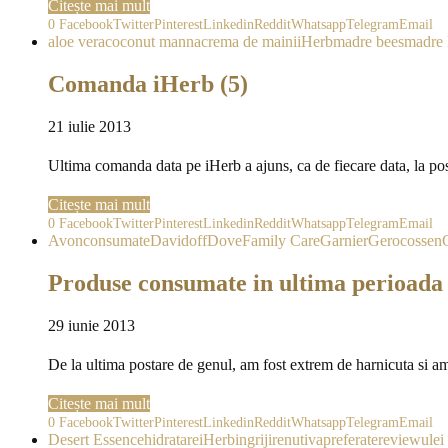
Citește mai mult
0
Facebook
Twitter
Pinterest
Linkedin
Reddit
Whatsapp
Telegram
Email
aloe vera
coconut manna
crema de maini
iHerb
madre bees
madre 
Comanda iHerb (5)
21 iulie 2013
Ultima comanda data pe iHerb a ajuns, ca de fiecare data, la pos
Citește mai mult
0
Facebook
Twitter
Pinterest
Linkedin
Reddit
Whatsapp
Telegram
Email
Avon
consumate
Davidoff
Dove
Family Care
Garnier
Gerocossen
Produse consumate in ultima perioada
29 iunie 2013
De la ultima postare de genul, am fost extrem de harnicuta si 
Citește mai mult
0
Facebook
Twitter
Pinterest
Linkedin
Reddit
Whatsapp
Telegram
Email
Desert Essence
hidratare
iHerb
ingrijire
nutiva
preferate
review
ulei