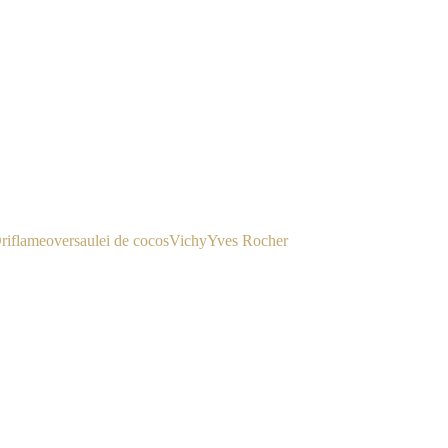
riflame
oversa
ulei de cocos
Vichy
Yves Rocher