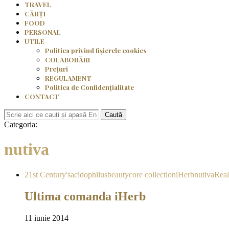
TRAVEL
CĂRȚI
FOOD
PERSONAL
UTILE
Politica privind fișierele cookies
COLABORĂRI
Prețuri
REGULAMENT
Politica de Confidențialitate
CONTACT
Caută
Categoria:
nutiva
21st Century's
acidophilus
beauty
core collection
iHerb
nutiva
Real
Ultima comanda iHerb
11 iunie 2014