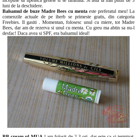
incepuse sa lipeasca genele si se faramita. Si asta la mai putin de 3
luni de la deschidere.
Balsamul de buze Madre Bees cu menta
este preferatul meu! La
comenzile actuale de pe iherb se primeste gratis, din categoria
Freebies. Il gasiti . Momentan, folosesc unul cu miere, tot Madre
Bees, dar am de rezerva si unul cu menta. Cu greu ma abtin sa nu-l
desfac! Daca avea si SPF, era balsamul ideal!
BB cream-ul MUA
l-am folosit de 2-3 ori, dar este ca si terminat,