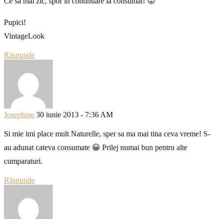
Ce sa mai zic, spor in continuare la consumat! 😛
Pupici!
VintageLook
Răspunde
Josephine
30 iunie 2013 - 7:36 AM
Si mie imi place mult Naturelle, sper sa ma mai tina ceva vreme! S-
au adunat cateva consumate 😀 Prilej numai bun pentru alte
cumparaturi.
Răspunde