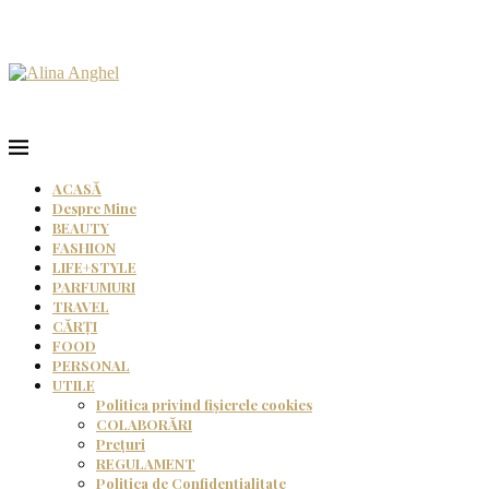
ACASĂ
Despre Mine
BEAUTY
FASHION
LIFE+STYLE
PARFUMURI
TRAVEL
CĂRȚI
FOOD
PERSONAL
UTILE
Politica privind fișierele cookies
COLABORĂRI
Prețuri
REGULAMENT
Politica de Confidențialitate