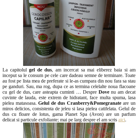
La capitolul
gel de dus
, am incercat sa mai eliberez baia si am
inceput sa le consum pe cele care dadeau semne de terminare. Toate
au fost pe lista mea de preferate si le-as cumpara din nou fara sa stau
pe ganduri. Sau, ma rog, dupa ce as termina celelalte noua flacoane
cu gel de dus, care asteapta cuminti … Despre
Dove
nu am decat
cuvinte de lauda, este extrem de hidratant, face multa spuma, lasa
pielea matasoasa.
Gelul de dus Cranberry&Pomegranate
are un
miros delicios, consistenta de jeleu si lasa pielea catifelata. Gelul de
dus cu floare de lotus, gama Planet Spa (Avon) are un parfum
delicat si particule exfoliante; mai pe larg despre el am scris
aici
.