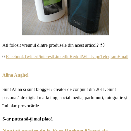
Ati folosit vreunul dintre produsele din acest articol? 🙂
0
Facebook
Twitter
Pinterest
Linkedin
Reddit
Whatsapp
Telegram
Email
Alina Anghel
Sunt Alina și sunt blogger / creator de conținut din 2011. Sunt
pasionată de digital marketing, social media, parfumuri, fotografie și
îmi plac provocările.
S-ar putea să-ți mai placă
Noutati exotice de la Yves Rocher: Monoi de...