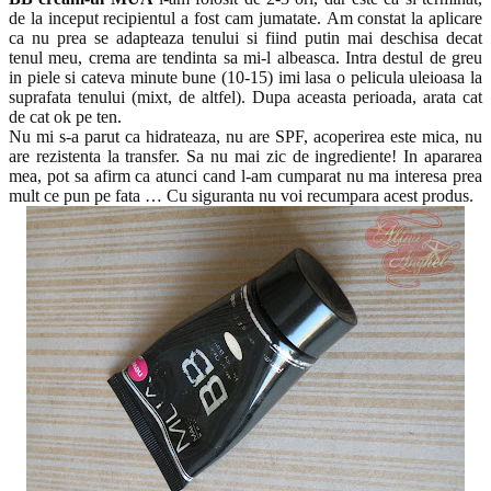
de la inceput recipientul a fost cam jumatate. Am constat la aplicare
ca nu prea se adapteaza tenului si fiind putin mai deschisa decat
tenul meu, crema are tendinta sa mi-l albeasca. Intra destul de greu
in piele si cateva minute bune (10-15) imi lasa o pelicula uleioasa la
suprafata tenului (mixt, de altfel). Dupa aceasta perioada, arata cat
de cat ok pe ten.
Nu mi s-a parut ca hidrateaza, nu are SPF, acoperirea este mica, nu
are rezistenta la transfer. Sa nu mai zic de ingrediente! In apararea
mea, pot sa afirm ca atunci cand l-am cumparat nu ma interesa prea
mult ce pun pe fata … Cu siguranta nu voi recumpara acest produs.