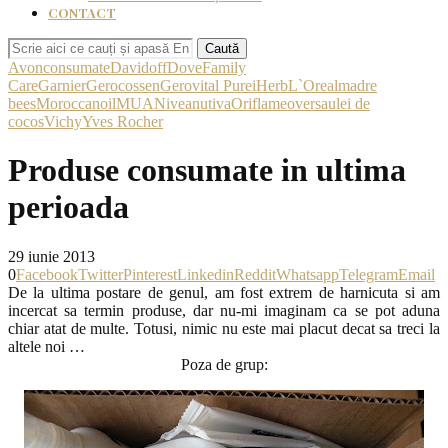
CONTACT
Caută
Avon
consumate
Davidoff
Dove
Family
Care
Garnier
Gerocossen
Gerovital Pure
iHerb
L`Oreal
madre
bees
Moroccanoil
MUA
Nivea
nutiva
Oriflame
oversa
ulei de
cocos
Vichy
Yves Rocher
Produse consumate in ultima
perioada
29 iunie 2013
0
Facebook
Twitter
Pinterest
Linkedin
Reddit
Whatsapp
Telegram
Email
De la ultima postare de genul, am fost extrem de harnicuta si am
incercat sa termin produse, dar nu-mi imaginam ca se pot aduna
chiar atat de multe. Totusi, nimic nu este mai placut decat sa treci la
altele noi …
Poza de grup: