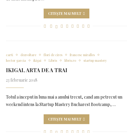
CITEȘTE MAI MULT
carti
dezvoltare
flori de cires
francesc miralles
hector garcia
ikigai
Libris
libris.ro
startup mastery
IKIGAI, ARTA DE A TRAI
23 februarie 2018
Totul a inceput in luna mai a anului trecut, cand am petrecut un
weekend intens la Startup Mastery Bucharest Bootcamp, …
CITEȘTE MAI MULT