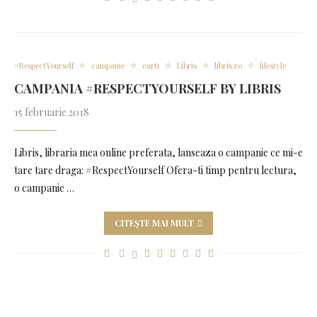
#RespectYourself
campanie
carti
Libris
libris.ro
lifestyle
CAMPANIA #RESPECTYOURSELF BY LIBRIS
15 februarie 2018
Libris, libraria mea online preferata, lanseaza o campanie ce mi-e
tare tare draga: #RespectYourself Ofera-ti timp pentru lectura,
o campanie …
CITEȘTE MAI MULT