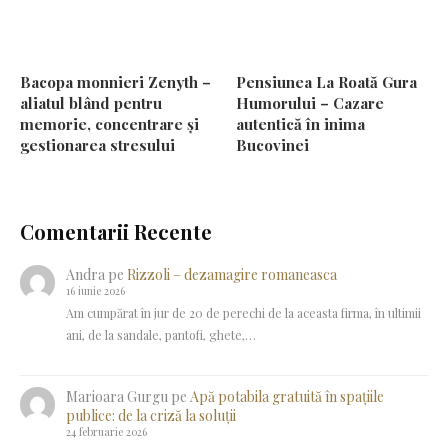
Bacopa monnieri Zenyth –
Pensiunea La Roată Gura
aliatul blând pentru
Humorului – Cazare
memorie, concentrare și
autentică în inima
gestionarea stresului
Bucovinei
Comentarii Recente
Andra
pe
Rizzoli – dezamagire romaneasca
16 iunie 2026
Am cumpărat în jur de 20 de perechi de la aceasta firma, în ultimii
ani, de la sandale, pantofi, ghete,…
Marioara Gurgu
pe
Apă potabila gratuită în spațiile
publice: de la criză la soluții
24 februarie 2026