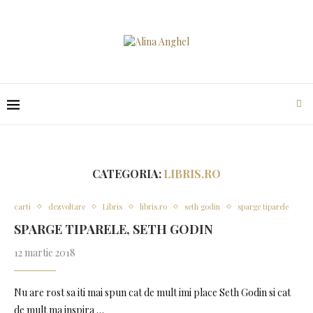
CATEGORIA:
LIBRIS.RO
carti
dezvoltare
Libris
libris.ro
seth godin
sparge tiparele
SPARGE TIPARELE, SETH GODIN
12 martie 2018
Nu are rost sa iti mai spun cat de mult imi place Seth Godin si cat
de mult ma inspira …