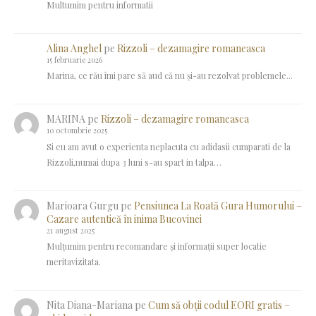
Multumim pentru informatii
Alina Anghel
pe
Rizzoli – dezamagire romaneasca
15 februarie 2026
Marina, ce rău îmi pare să aud că nu și-au rezolvat problemele...
MARINA
pe
Rizzoli – dezamagire romaneasca
10 octombrie 2025
Si eu am avut o experienta neplacuta cu adidasii cumparati de la
Rizzoli,numai dupa 3 luni s-au spart in talpa…
Marioara Gurgu
pe
Pensiunea La Roată Gura Humorului –
Cazare autentică în inima Bucovinei
21 august 2025
Mulțumim pentru recomandare și informații super locatie
meritavizitata.
Nita Diana-Mariana
pe
Cum să obții codul EORI gratis –