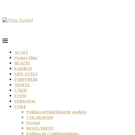
ACASĂ
Despre Mine
BEAUTY
FASHION
LIFE+STYLE
PARFUMURI
TRAVEL
CĂRȚI
FOOD
PERSONAL
UTILE
Politica privind fișierele cookies
COLABORĂRI
Prețuri
REGULAMENT
Politica de Confidențialitate