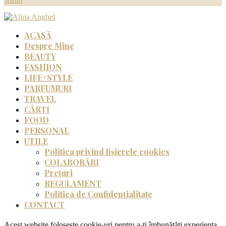
Studio
ACASĂ
Despre Mine
BEAUTY
FASHION
LIFE+STYLE
PARFUMURI
TRAVEL
CĂRȚI
FOOD
PERSONAL
UTILE
Politica privind fișierele cookies
COLABORĂRI
Prețuri
REGULAMENT
Politica de Confidențialitate
CONTACT
Acest website folosește cookie-uri pentru a-ți îmbunătăți experiența