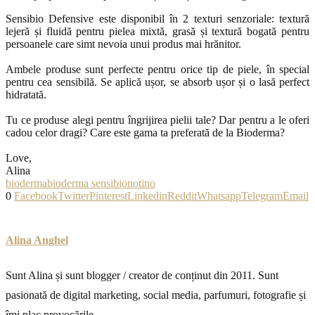
Sensibio Defensive este disponibil în 2 texturi senzoriale: textură
lejeră și fluidă pentru pielea mixtă, grasă și textură bogată pentru
persoanele care simt nevoia unui produs mai hrănitor.
Ambele produse sunt perfecte pentru orice tip de piele, în special
pentru cea sensibilă. Se aplică ușor, se absorb ușor și o lasă perfect
hidratată.
Tu ce produse alegi pentru îngrijirea pielii tale? Dar pentru a le oferi
cadou celor dragi? Care este gama ta preferată de la Bioderma?
Love,
Alina
bioderma
bioderma sensibio
notino
0
Facebook
Twitter
Pinterest
Linkedin
Reddit
Whatsapp
Telegram
Email
Alina Anghel
Sunt Alina și sunt blogger / creator de conținut din 2011. Sunt
pasionată de digital marketing, social media, parfumuri, fotografie și
îmi plac provocările.