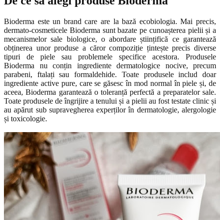
De ce să alegi produse Bioderma
Bioderma este un brand care are la bază ecobiologia. Mai precis,
dermato-cosmeticele Bioderma sunt bazate pe cunoașterea pielii și a
mecanismelor sale biologice, o abordare științifică ce garantează
obținerea unor produse a căror compoziție țintește precis diverse
tipuri de piele sau problemele specifice acestora. Produsele
Bioderma nu conțin ingrediente dermatologice nocive, precum
parabeni, ftalați sau formaldehide. Toate produsele includ doar
ingrediente active pure, care se găsesc în mod normal în piele și, de
aceea, Bioderma garantează o toleranță perfectă a preparatelor sale.
Toate produsele de îngrijire a tenului și a pielii au fost testate clinic și
au apărut sub supravegherea experților în dermatologie, alergologie
și toxicologie.