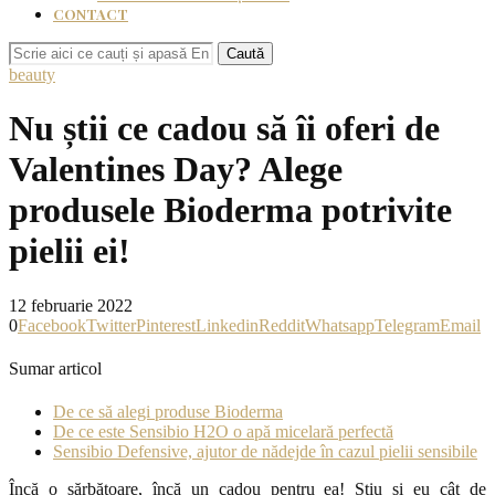
CONTACT
Caută
beauty
Nu știi ce cadou să îi oferi de
Valentines Day? Alege
produsele Bioderma potrivite
pielii ei!
12 februarie 2022
0
Facebook
Twitter
Pinterest
Linkedin
Reddit
Whatsapp
Telegram
Email
Sumar articol
De ce să alegi produse Bioderma
De ce este Sensibio H2O o apă micelară perfectă
Sensibio Defensive, ajutor de nădejde în cazul pielii sensibile
Încă o sărbătoare, încă un cadou pentru ea! Știu și eu cât de