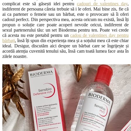
complicat este să găsești idei pentru
cadouri de valentines day
,
indiferent de persoana căreia trebuie să i le oferi. Mai bine zis, fie că
ai ca partener o femeie sau un bărbat, este o provocare să îi oferi
cadoul perfect. Din perspectiva mea, acesta oricum nu există, însă îți
propun o soluție care poate acoperi nevoile oricui, indiferent de
sexul partenerului tău: un set Bioderma pentru ten. Poate vei crede
că acesta nu este pretabil pentru un
cadou de valentines day pentru
bărbați
, însă îți spun din experiența mea și a soțului meu că este chiar
ideal. Desigur, discutăm aici despre un bărbat care se îngrijește și
acordă atenția cuvenită tenului său, însă cam toată lumea face asta în
zilele noastre.