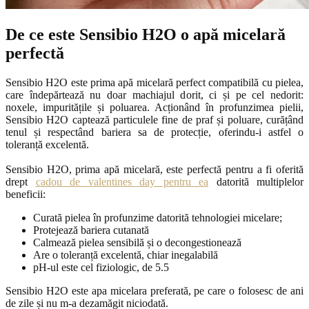
De ce este Sensibio H2O o apă micelară
perfectă
Sensibio H2O este prima apă micelară perfect compatibilă cu pielea,
care îndepărtează nu doar machiajul dorit, ci și pe cel nedorit:
noxele, impuritățile și poluarea. Acționând în profunzimea pielii,
Sensibio H2O captează particulele fine de praf și poluare, curățând
tenul și respectând bariera sa de protecție, oferindu-i astfel o
toleranță excelentă.
Sensibio H2O, prima apă micelară, este perfectă pentru a fi oferită
drept
cadou de valentines day pentru ea
datorită multiplelor
beneficii:
Curată pielea în profunzime datorită tehnologiei micelare;
Protejează bariera cutanată
Calmează pielea sensibilă și o decongestionează
Are o toleranță excelentă, chiar inegalabilă
pH-ul este cel fiziologic, de 5.5
Sensibio H2O este apa micelara preferată, pe care o folosesc de ani
de zile și nu m-a dezamăgit niciodată.