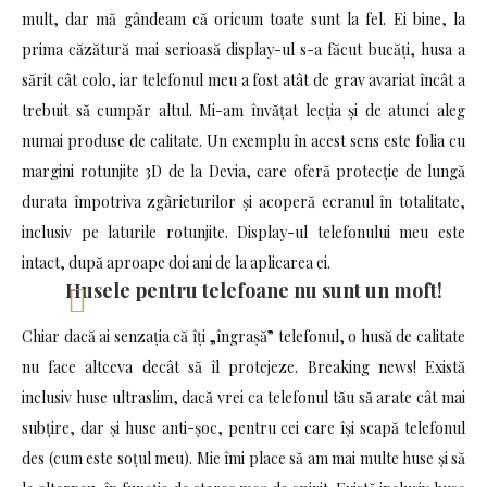
mult, dar mă gândeam că oricum toate sunt la fel. Ei bine, la
prima căzătură mai serioasă display-ul s-a făcut bucăți, husa a
sărit cât colo, iar telefonul meu a fost atât de grav avariat încât a
trebuit să cumpăr altul. Mi-am învățat lecția și de atunci aleg
numai produse de calitate. Un exemplu în acest sens este folia cu
margini rotunjite 3D de la Devia, care oferă protecție de lungă
durata împotriva zgârieturilor și acoperă ecranul în totalitate,
inclusiv pe laturile rotunjite. Display-ul telefonului meu este
intact, după aproape doi ani de la aplicarea ei.
Husele pentru telefoane nu sunt un moft!
Chiar dacă ai senzația că îți „îngrașă” telefonul, o husă de calitate
nu face altceva decât să îl protejeze. Breaking news! Există
inclusiv huse ultraslim, dacă vrei ca telefonul tău să arate cât mai
subțire, dar și huse anti-șoc, pentru cei care își scapă telefonul
des (cum este soțul meu). Mie îmi place să am mai multe huse și să