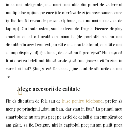
în ce mai inteligente, mai mari, mai utile din punct de vedere al
multiplelor opțiuni pe care ți le oferă zi de zi (cunosc oameni care
își fac toată treaba de pe smartphone, nici nu mai au nevoie de
laptop). Cu toate astea, sunt extrem de fragile. Fiecare display
spart ia cu el o bucată din inima ta (de portofel nici nu mai
discutăm în acest context, cu cât e mai nou telefonul, cu atât e mai
scump display-ul). Și atunci, de ce să nu îl protejezi? Nu-i așa că
ti-ai dori ca telefonul tău să arate și să funcționeze că în ziua în
care l-ai luat? Știu, și eu! De aceea, ține cont de sfaturile de mai
jos.
Alege accesorii de calitate
Fie că discutăm de folii sau de
huse pentru telefoane
, prefer să
merg pe principiul „dau un ban, dar stau în față”. La primul meu
smartphone nu am pus preț pe astfel de detalii și am cumpărat ce
am găsit, să fie. Desigur, nici la capitolul preț nu am plătit prea