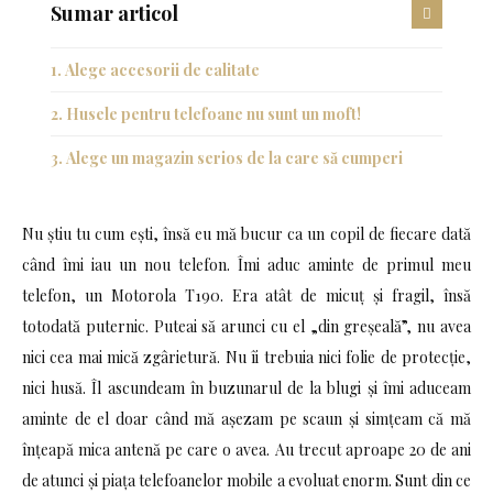
Sumar articol
Alege accesorii de calitate
Husele pentru telefoane nu sunt un moft!
Alege un magazin serios de la care să cumperi
Nu știu tu cum ești, însă eu mă bucur ca un copil de fiecare dată
când îmi iau un nou telefon. Îmi aduc aminte de primul meu
telefon, un Motorola T190. Era atât de micuț și fragil, însă
totodată puternic. Puteai să arunci cu el „din greșeală”, nu avea
nici cea mai mică zgârietură. Nu îi trebuia nici folie de protecție,
nici husă. Îl ascundeam în buzunarul de la blugi și îmi aduceam
aminte de el doar când mă așezam pe scaun și simțeam că mă
înțeapă mica antenă pe care o avea. Au trecut aproape 20 de ani
de atunci și piața telefoanelor mobile a evoluat enorm. Sunt din ce