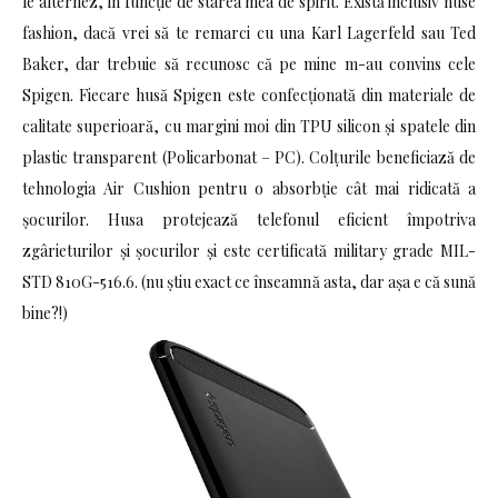
le alternez, în funcție de starea mea de spirit. Există inclusiv huse
fashion, dacă vrei să te remarci cu una Karl Lagerfeld sau Ted
Baker, dar trebuie să recunosc că pe mine m-au convins cele
Spigen. Fiecare husă Spigen este confecționată din materiale de
calitate superioară, cu margini moi din TPU silicon și spatele din
plastic transparent (Policarbonat – PC). Colțurile beneficiază de
tehnologia Air Cushion pentru o absorbție cât mai ridicată a
șocurilor. Husa protejează telefonul eficient împotriva
zgârieturilor și șocurilor și este certificată military grade MIL-
STD 810G-516.6. (nu știu exact ce înseamnă asta, dar așa e că sună
bine?!)