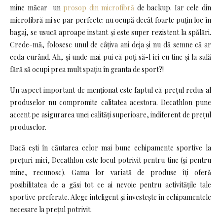
mine măcar un
prosop din microfibră
de backup. Iar cele din
microfibră mi se par perfecte: nu ocupă decât foarte puțin loc în
bagaj, se usucă aproape instant și este super rezistent la spălări.
Crede-mă, folosesc unul de câțiva ani deja și nu dă semne că ar
ceda curând. Ah, și unde mai pui că poți să-l iei cu tine și la sală
fără să ocupi prea mult spațiu în geanta de sport?!
Un aspect important de menționat este faptul că prețul redus al
produselor nu compromite calitatea acestora. Decathlon pune
accent pe asigurarea unei calități superioare, indiferent de prețul
produselor.
Dacă ești în căutarea celor mai bune echipamente sportive la
prețuri mici, Decathlon este locul potrivit pentru tine (și pentru
mine, recunosc). Gama lor variată de produse îți oferă
posibilitatea de a găsi tot ce ai nevoie pentru activitățile tale
sportive preferate. Alege inteligent și investește în echipamentele
necesare la prețul potrivit.