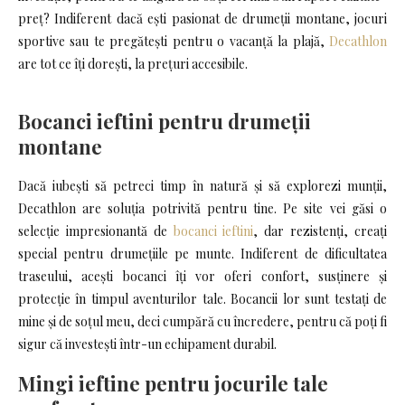
preț? Indiferent dacă ești pasionat de drumeții montane, jocuri
sportive sau te pregătești pentru o vacanță la plajă,
Decathlon
are tot ce îți dorești, la prețuri accesibile.
Bocanci ieftini pentru drumeții
montane
Dacă iubești să petreci timp în natură și să explorezi munții,
Decathlon are soluția potrivită pentru tine. Pe site vei găsi o
selecție impresionantă de
bocanci ieftini
, dar rezistenți, creați
special pentru drumețiile pe munte. Indiferent de dificultatea
traseului, acești bocanci îți vor oferi confort, susținere și
protecție în timpul aventurilor tale. Bocancii lor sunt testați de
mine și de soțul meu, deci cumpără cu încredere, pentru că poți fi
sigur că investești într-un echipament durabil.
Mingi ieftine pentru jocurile tale