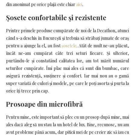
din anonimat pe orice plajă este chiar
aici
.
Șosete confortabile și rezistente
Printre primele produse cumpărate de noi de la Decathon, atunci
când s-a deschis în București și trebuia să străbați jumate de oraș
pentru a ajunge la el, au fost
șosetele
. Atât de mult ne-au plăcut,
încât ne-am cumpărat câte trei seturi fiecare. Și ulterior,
purtându-le și constatând calitatea lor, am tot mărit numărul
seturilor cunpărate. Îmi plac mai ales că sunt din bumbac, care
asigură rezistență, susținere și confort. Iar mai nou au o gamă
super variată de culori și modele, pe care le poți asorta și purta la
orice îți trece prin cap.
Prosoape din microfibră
Pentru mine, este important să plec cu un prosop după mine, mai
ales dacă aleg să nu stau la un hotel de lux. Bine, recunosc, nu am
avut probleme până acum, dar piticii mei de pe creier zic să iau cu