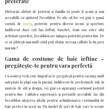
preferate
Distracția alături de prieteni și familia ta poate fi acum și mai
accesibilă cu ajutorul Decathlon. Pe site-ul lor vei găsi o gamă
variată de
mingi
, potrivite pentru diverse jocuri și sporturi.
Indiferent dacă ești fan fotbal, baschet, tenis sau orice altă
activitate sportivă, Decathlon are mingea potrivită pentru tine. De
ce să plătești mai mult când poți obține aceeași calitate la un preț
mai mic?
Gama de costume de baie ieftine –
pregătește-te pentru vara perfectă
Cu sosirea verii, este timpul să te pregătești pentru vacanța mult
așteptată la plajă sau la piscină. Indiferent de preferințele tale în
materie de stil și design, vei găsi cu siguranță costumul potrivit
pentru tine. Calitatea superioară și prețurile accesibile fac din
Decathlon alegerea ideală pentru achiziționarea costumului de
baie perfect în acest an. Un model de șort de baie care te scoate