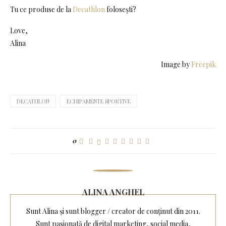
Tu ce produse de la
Decathlon
folosești?
Love,
Alina
Image by
Freepik
DECATHLON
ECHIPAMENTE SPORTIVE
0
ALINA ANGHEL
Sunt Alina și sunt blogger / creator de conținut din 2011.
Sunt pasionată de digital marketing, social media,