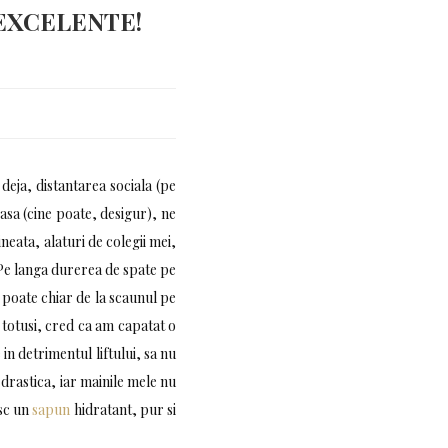
 EXCELENTE!
eja, distantarea sociala (pe
casa (cine poate, desigur), ne
eata, alaturi de colegii mei,
 Pe langa durerea de spate pe
 poate chiar de la scaunul pe
i totusi, cred ca am capatat o
in detrimentul liftului, sa nu
drastica, iar mainile mele nu
esc un
sapun
hidratant, pur si