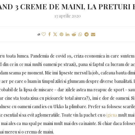
ND 3 CREME DE MAINI, LA PRETURI
13 aprilie 2020
0
ntru toata lumea. Pandemia de covid 19, criza economica in care suntem d
d din ce in ce mai multi oameni pe strazi), pana si faptul ca lucram de a
dam seama pe moment. Mie imi lipseste mersul la job, cafeaua bauta dimin
aer pe care o luam in timpul zilei si glumeam despre diverse banalitati.
robabil de la lipsa de miscare – dar zilele astea ma reapuc de sport – sau
 cine sta toata ziua cu picioarele total aiurea?), imi e dor de oameni. S
lnesc cu oameni cand ies cu Ukko la plimbare. Prefer sa folosesc scarile 
e esential si sa evit aglomeratiile. Toate vin la pachet cu o
igiena
mult mai 
 mai ales ca ma spal pe maini mult mai des ca inainte. Si chiar daca folos
mai mereu si o crema de maini.