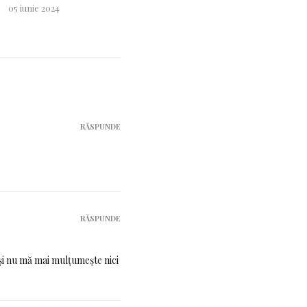
05 iunie 2024
03 aprilie 2024
RĂSPUNDE
RĂSPUNDE
și nu mă mai mulțumește nici