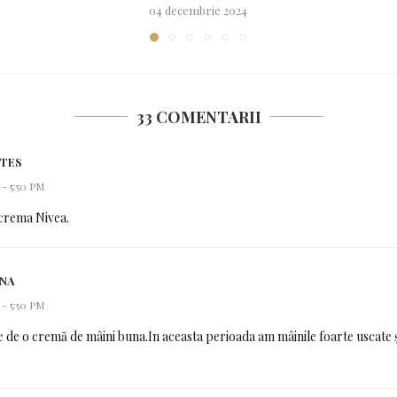
04 decembrie 2024
33 COMENTARII
RTES
 - 5:50 PM
crema Nivea.
INA
 - 5:50 PM
 de o cremă de mâini buna.In aceasta perioada am mâinile foarte uscate 