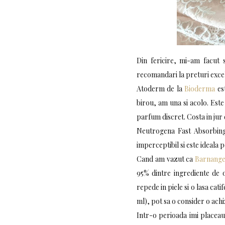
Din fericire, mi-am facut
recomandari la preturi excel
Atoderm de la
Bioderma
est
birou, am una si acolo. Este 
parfum discret. Costa in jur 
Neutrogena Fast Absorbing 
imperceptibil si este ideala p
Cand am vazut ca
Barnang
95% dintre ingrediente de 
repede in piele si o lasa catif
ml), pot sa o consider o achi
Intr-o perioada imi placeau