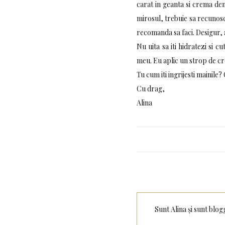
carat in geanta si crema den
mirosul, trebuie sa recunosc.
recomanda sa faci. Desigur, a
Nu uita sa iti hidratezi si c
meu. Eu aplic un strop de cr
Tu cum iti ingrijesti mainile
Cu drag,
Alina
Sunt Alina și sunt blog