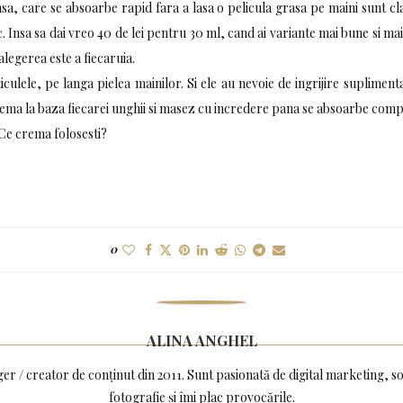
sa, care se absoarbe rapid fara a lasa o pelicula grasa pe maini sunt clar
 Insa sa dai vreo 40 de lei pentru 30 ml, cand ai variante mai bune si mai 
legerea este a fiecaruia.
uticulele, pe langa pielea mainilor. Si ele au nevoie de ingrijire suplimen
ema la baza fiecarei unghii si masez cu incredere pana se absoarbe comp
? Ce crema folosesti?
0
ALINA ANGHEL
ger / creator de conținut din 2011. Sunt pasionată de digital marketing, 
fotografie și îmi plac provocările.