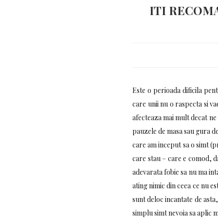
ITI RECOMA
Este o perioada dificila pe
care unii nu o raspecta si va
afecteaza mai mult decat ne 
pauzele de masa sau gura de 
care am inceput sa o simt (p
care stau – care e comod, dar
adevarata fobie sa nu ma inta
ating nimic din ceea ce nu est
sunt deloc incantate de asta,
simplu simt nevoia sa aplic 