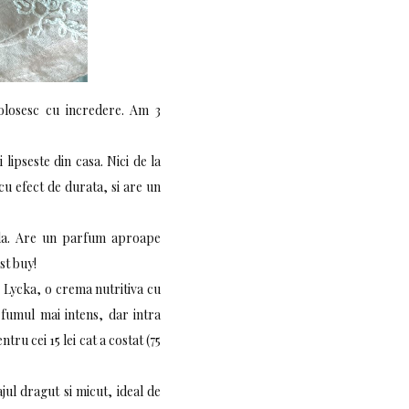
folosesc cu incredere. Am 3
ipseste din casa. Nici de la
 cu efect de durata, si are un
teda. Are un parfum aproape
st buy!
s Lycka, o crema nutritiva cu
fumul mai intens, dar intra
ntru cei 15 lei cat a costat (75
ul dragut si micut, ideal de