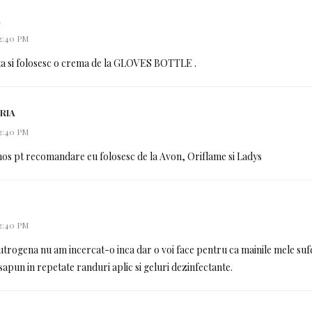
A
 2:40 PM
ta si folosesc o crema de la GLOVES BOTTLE .
RIA
 2:40 PM
s pt recomandare eu folosesc de la Avon, Oriflame si Ladys
 2:40 PM
utrogena nu am incercat-o inca dar o voi face pentru ca mainile mele suf
sapun in repetate randuri aplic si geluri dezinfectante.