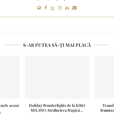
S-AR PUTEA SĂ-ȚI MAI PLACĂ
enele acasă
Holiday Wonderlights de la KIKO
Transf
MILANO: Strălucirea Magică...
frumuseț
4