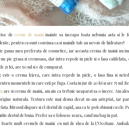
 stoc de
creme de maini
inainte sa inceapa toata nebunia asta si le 
ente, pentru ca sunt convinsa ca si mainile tale au nevoie de hidratare!
e gama mea preferata de cosmetice, iar aceasta crema de maini nu imi l
un pic grasa si cremoasa, dar intra repede in piele si o lasa catifelata,
de 25 lei, are 50 ml si e de cumparat.
este o crema lejera, care intra repede in piele, o lasa fina si ne
entru momentele in care esti pe fuga. Costa in jur de 20 lei si are 75 ml. Be
en
are si crema de maini, am zis ca trebuie neaparat sa o incerc. Am ale
origine naturala. Textura este mai densa decat m-am asteptat, iar par
elata. Mirosul dispare si el destul de rapid, asa ca te poti obisnui cu ele. Pe
zitie destul de buna. Prefer sa o folosesc seara, cand ma bag in pat.
 foarte mult cremele de maini cu unt de shea de la L’Occitane. Ambalaj