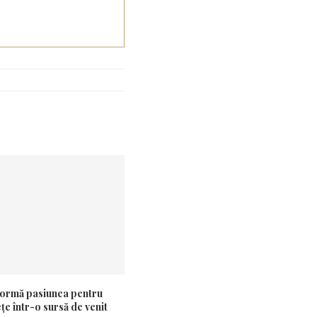
ormă pasiunea pentru
KIKO Milano deschide primul
e într-o sursă de venit
magazin din România