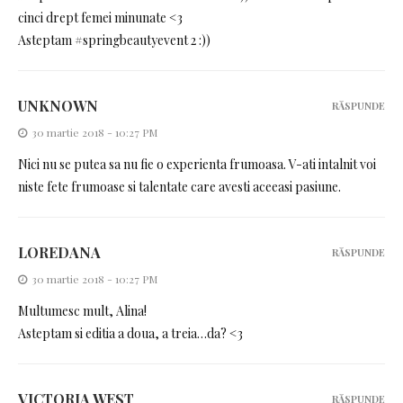
cinci drept femei minunate <3
Asteptam #springbeautyevent 2 :))
UNKNOWN
RĂSPUNDE
30 martie 2018 - 10:27 PM
Nici nu se putea sa nu fie o experienta frumoasa. V-ati intalnit voi
niste fete frumoase si talentate care avesti aceeasi pasiune.
LOREDANA
RĂSPUNDE
30 martie 2018 - 10:27 PM
Multumesc mult, Alina!
Asteptam si editia a doua, a treia…da? <3
VICTORIA WEST
RĂSPUNDE