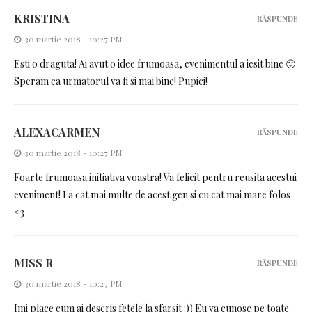
KRISTINA
RĂSPUNDE
30 martie 2018 - 10:27 PM
Esti o draguta! Ai avut o idee frumoasa, evenimentul a iesit bine 🙂
Speram ca urmatorul va fi si mai bine! Pupici!
ALEXACARMEN
RĂSPUNDE
30 martie 2018 - 10:27 PM
Foarte frumoasa initiativa voastra! Va felicit pentru reusita acestui
eveniment! La cat mai multe de acest gen si cu cat mai mare folos
<3
MISS R
RĂSPUNDE
30 martie 2018 - 10:27 PM
Imi place cum ai descris fetele la sfarsit :)) Eu va cunosc pe toate