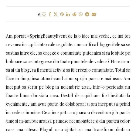
0
Am pornit #SpringBeautyEvent de la o idee mai veche, ce imi tot
revenea in cap la intervale regulate: cum ar fi ca bloggeritele sa se
sustina intre ele, sa creeze o comunitate puternica si sa le ajute pe
boboace sa se integreze din toate punctele de vedere? Nu e usor
sa ai un blog, sa il mentii activ si sa iti creezi o comunitate. Totul se
face in timp, insa atunci cand ai un sprijin parca e mai usor. Am
inceput sa scriu pe blog in noiembrie 2011, intr-o perioada nu
foarte buna din viata mea. Destul de rapid am fost invitata la
evenimente, am avut parte de colaborari si am inceput sa prind
incredere in mine. Ce a inceput ca o joaca a devenit un job part-
time si m-am bucurat sa primesc recunoastere si din partea celor
care ma citesc. Blogul m-a ajutat sa ma transform dintr-o