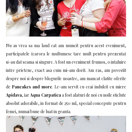
Nu as vrea sa ma laud cat am muncit pentru acest eveniment,
participatele (carora le multumesc tare mult pentru prezenta)
si-au dat seama si singure. A fost un eveniment frumos, o intalnire
intre prietene, exact asa cum mi-am dorit. Am ras, am povestit
despre noi si despre blogurile noastre, am mancat clatite oferite
de
Pancakes and more
. Le-am servit cu ceai indulcit cu miere
Apidava
, iar
Aqua Carpatica
a fost alaturi de noi cu noile sticlute
absolut adorabile, in format de 250 ml, special concepute pentru
femei, numai bune de luat in geanta.