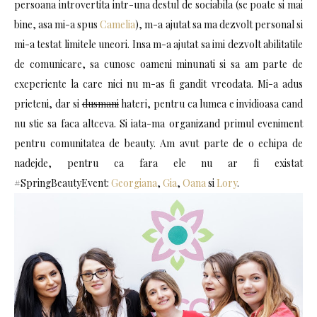
persoana introvertita intr-una destul de sociabila (se poate si mai
bine, asa mi-a spus
Camelia
), m-a ajutat sa ma dezvolt personal si
mi-a testat limitele uneori. Insa m-a ajutat sa imi dezvolt abilitatile
de comunicare, sa cunosc oameni minunati si sa am parte de
exeperiente la care nici nu m-as fi gandit vreodata. Mi-a adus
prieteni, dar si
dusmani
hateri, pentru ca lumea e invidioasa cand
nu stie sa faca altceva. Si iata-ma organizand primul eveniment
pentru comunitatea de beauty. Am avut parte de o echipa de
nadejde, pentru ca fara ele nu ar fi existat
#SpringBeautyEvent:
Georgiana
,
Gia
,
Oana
si
Lory
.