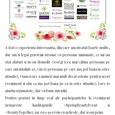
A fost o experienta interesanta, din care am invatat foarte multe,
dar am si legat prietenii stranse cu persoane minunate, ce mi-au
stat alaturi si m-au domolit: Georgi (cea mai calma persoana pe
care am intalnit-o), Gia (o persoana pe care ma pot baza in orice
situatie), Oana (care a muncit mai mult decat oricine pentru acest
eveniment si stiu ca ma pot baza pe ea in orice situatie), Lory (o
aiurita si jumatate, dar cu bune intentii).
Pentru postari in timp real ale participantelor la eveniment
urmareste hashtagurile: #SpringBeautyEvent si
#BeautyTogether, iar eu o sa revin cu articole, dar si surprize.