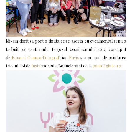
Mi-am dorit sa port o tinuta ce se asorta cu evenimentul si nu a
trebuit sa caut mult. Logo-ul evenimentului este conceput
de
Eduard Canura Fotograf
, iar
Ruvix
s-a ocupat de printarea
tricoului si de
fusta
asortata. Botinele sunt de la
pantofigiulio.ro
.