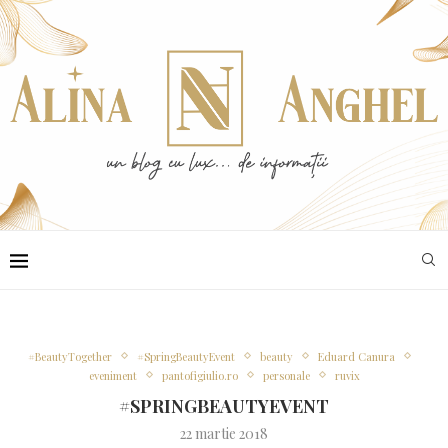
#BeautyTogether
#SpringBeautyEvent
beauty
Eduard Canura
eveniment
pantofigiulio.ro
personale
ruvix
#SPRINGBEAUTYEVENT
22 martie 2018