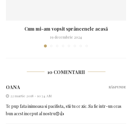
Cum mi-am vopsit sprâncenele acasă
19 decembrie 2024
10 COMENTARII
OANA
RĂSPUNDE
22 martie 2018 - 10:34 AM
Te pup fata inimoasa si pacifista, stii tu ce zic. Sa fie intr-un ceas
bun acest inceput al nostru😍👍