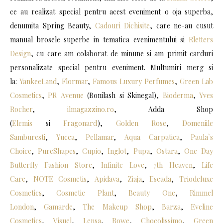
ce au realizat special pentru acest eveniment o oja superba,
denumita Spring Beauty,
Cadouri Dichisite
, care ne-au cusut
manual brosele superbe in tematica evenimentului si
Rletters
Design
, cu care am colaborat de minune si am primit carduri
personalizate special pentru eveniment. Multumiri merg si
la:
YankeeLand
,
Flormar
,
Famous Luxury Perfumes
,
Green Lab
Cosmetics
,
PR Avenue
(Bonilash si Skinegal),
Bioderma
,
Yves
Rocher
,
ilmagazzino.ro
, Adda Shop
(
Elemis
si
Fragonard
),
Golden Rose
,
Domeniile
Samburesti
,
Yucca
,
Pellamar
,
Aqua Carpatica
,
Paula`s
Choice
,
PureShapes
,
Cupio
,
Inglot
,
Pupa
,
Ostara
,
One Day
Butterfly Fashion Store
,
Infinite Love
,
7th Heaven
,
Life
Care
,
NOTE Cosmetis
,
Apidava
,
Ziaja
,
Escada
,
Triodeluxe
Cosmetics
,
Cosmetic Plant
,
Beauty One
,
Rimmel
London
,
Gamarde
,
The Makeup Shop
,
Barza
,
Eveline
Cosmetics
,
Visuel
,
Lensa
,
Rowe
,
Chocolissimo
,
Green