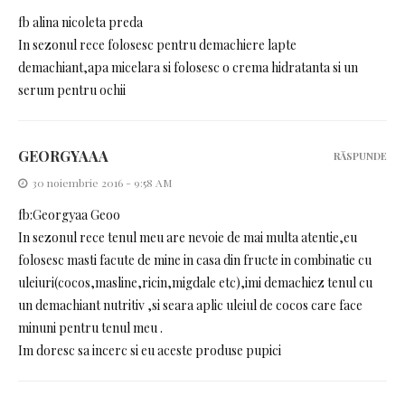
fb alina nicoleta preda
In sezonul rece folosesc pentru demachiere lapte
demachiant,apa micelara si folosesc o crema hidratanta si un
serum pentru ochii
GEORGYAAA
RĂSPUNDE
30 noiembrie 2016 - 9:58 AM
fb:Georgyaa Geoo
In sezonul rece tenul meu are nevoie de mai multa atentie,eu
folosesc masti facute de mine in casa din fructe in combinatie cu
uleiuri(cocos,masline,ricin,migdale etc),imi demachiez tenul cu
un demachiant nutritiv ,si seara aplic uleiul de cocos care face
minuni pentru tenul meu .
Im doresc sa incerc si eu aceste produse pupici