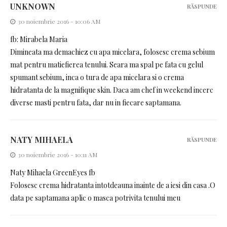
UNKNOWN
RĂSPUNDE
30 noiembrie 2016 - 10:06 AM
fb: Mirabela Maria
Dimineata ma demachiez cu apa micelara, folosesc crema sebium
mat pentru matiefierea tenului. Seara ma spal pe fata cu gelul
spumant sebium, inca o tura de apa micelara si o crema
hidratanta de la magnifique skin. Daca am chef in weekend incerc
diverse masti pentru fata, dar nu in fiecare saptamana.
NATY MIHAELA
RĂSPUNDE
30 noiembrie 2016 - 10:11 AM
Naty Mihaela GreenEyes fb
Folosesc crema hidratanta intotdeauna inainte de a iesi din casa .O
data pe saptamana aplic o masca potrivita tenului meu