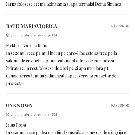
Iarna folosesc crema hidratanta si apa termala! Doina Siminea
RATIUMARIAVIORICA
RĂSPUNDE
29 noiembrie 2016 - 9:36 PM
Fb:Maria Viorica Ratiu
In sezonul rece primul lucru pe care-l fac este sa trec pe la
salonul de cosmetica pt un tratament intens de curatare si
hidratare..in rest folosesc de 2 ori pe zi apa micelara pt
demachierea tenului si dimineata aplic o crema cu factor de
protectie!
UNKNOWN
RĂSPUNDE
29 noiembrie 2016 - 9:37 PM
Irina Popa
In sezonul rece pielea mea fiind sensibila are nevoie de o ingrijire