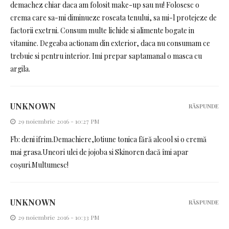
demachez chiar daca am folosit make-up sau nu! Folosesc o
crema care sa-mi diminueze roseata tenului, sa mi-l protejeze de
factorii exetrni. Consum multe lichide si alimente bogate in
vitamine. Degeaba actionam din exterior, daca nu consumam ce
trebuie si pentru interior. Imi prepar saptamanal o masca cu
argila.
UNKNOWN
RĂSPUNDE
29 noiembrie 2016 - 10:27 PM
Fb: deni ifrim.Demachiere,lotiune tonica fără alcool si o cremă
mai grasa.Uneori ulei de jojoba si Skinoren dacă îmi apar
coșuri.Multumesc!
UNKNOWN
RĂSPUNDE
29 noiembrie 2016 - 10:33 PM