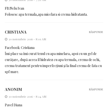
FB:Nelu Ivan
Folosesc apa termala,apa micelara si crema hidratanta.
CRISTIANA
RĂSPUNDE
30 noiembrie 2016 - 8:01 AM
Facebook: Cristiana
Îmi place sa îmi curat tenul cu apa minelara, apoi cu un gel de
curățare, după aceea îl hidratez cu apa termala, crema de ochi,
crema tratament pentru imperfecțiuni și la final crema de fata cu
spf mare.
ANONIM
RĂSPUNDE
30 noiembrie 2016 - 8:24 AM
Pavel Diana