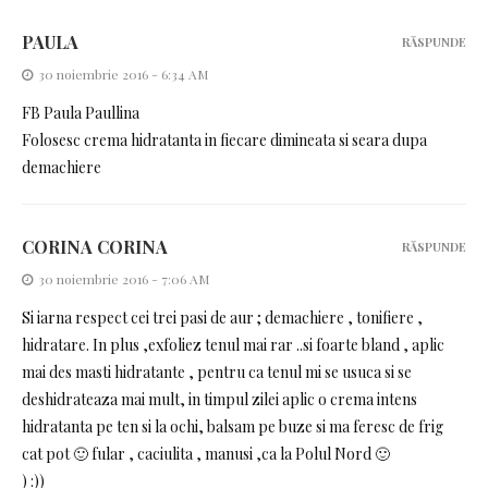
PAULA
RĂSPUNDE
30 noiembrie 2016 - 6:34 AM
FB Paula Paullina
Folosesc crema hidratanta in fiecare dimineata si seara dupa
demachiere
CORINA CORINA
RĂSPUNDE
30 noiembrie 2016 - 7:06 AM
Si iarna respect cei trei pasi de aur ; demachiere , tonifiere ,
hidratare. In plus ,exfoliez tenul mai rar ..si foarte bland , aplic
mai des masti hidratante , pentru ca tenul mi se usuca si se
deshidrateaza mai mult, in timpul zilei aplic o crema intens
hidratanta pe ten si la ochi, balsam pe buze si ma feresc de frig
cat pot 🙂 fular , caciulita , manusi ,ca la Polul Nord 🙂
) :))