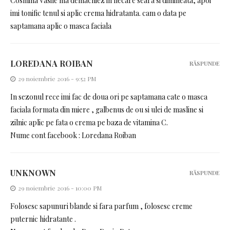
Cosmina Vasile ma demachiez in fiecare seara si dimineata, apoi
imi tonific tenul si aplic crema hidratanta. cam o data pe
saptamana aplic o masca faciala
LOREDANA ROIBAN
RĂSPUNDE
29 noiembrie 2016 - 9:52 PM
In sezonul rece imi fac de doua ori pe saptamana cate o masca
faciala formata din miere , galbenus de ou si ulei de masline si
zilnic aplic pe fata o crema pe baza de vitamina C.
Nume cont facebook : Loredana Roiban
UNKNOWN
RĂSPUNDE
29 noiembrie 2016 - 10:00 PM
Folosesc sapunuri blande si fara parfum , folosesc creme
puternic hidratante .