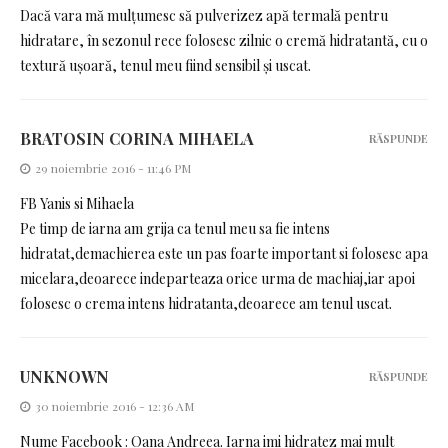
Dacă vara mă mulțumesc să pulverizez apă termală pentru
hidratare, în sezonul rece folosesc zilnic o cremă hidratantă, cu o
textură ușoară, tenul meu fiind sensibil și uscat.
BRATOSIN CORINA MIHAELA
RĂSPUNDE
29 noiembrie 2016 - 11:46 PM
FB Yanis si Mihaela
Pe timp de iarna am grija ca tenul meu sa fie intens
hidratat,demachierea este un pas foarte important si folosesc apa
micelara,deoarece indeparteaza orice urma de machiaj,iar apoi
folosesc o crema intens hidratanta,deoarece am tenul uscat.
UNKNOWN
RĂSPUNDE
30 noiembrie 2016 - 12:36 AM
Nume Facebook : Oana Andreea. Iarna imi hidratez mai mult