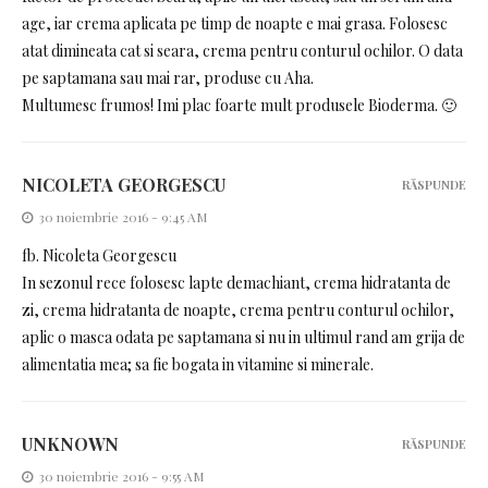
age, iar crema aplicata pe timp de noapte e mai grasa. Folosesc
atat dimineata cat si seara, crema pentru conturul ochilor. O data
pe saptamana sau mai rar, produse cu Aha.
Multumesc frumos! Imi plac foarte mult produsele Bioderma. 🙂
NICOLETA GEORGESCU
RĂSPUNDE
30 noiembrie 2016 - 9:45 AM
fb. Nicoleta Georgescu
In sezonul rece folosesc lapte demachiant, crema hidratanta de
zi, crema hidratanta de noapte, crema pentru conturul ochilor,
aplic o masca odata pe saptamana si nu in ultimul rand am grija de
alimentatia mea; sa fie bogata in vitamine si minerale.
UNKNOWN
RĂSPUNDE
30 noiembrie 2016 - 9:55 AM