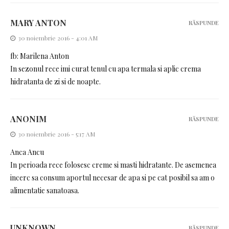
MARY ANTON
RĂSPUNDE
30 noiembrie 2016 - 4:01 AM
fb: Marilena Anton
In sezonul rece imi curat tenul cu apa termala si aplic crema
hidratanta de zi si de noapte.
ANONIM
RĂSPUNDE
30 noiembrie 2016 - 5:17 AM
Anca Ancu
In perioada rece folosesc creme si masti hidratante. De asemenea
incerc sa consum aportul necesar de apa si pe cat posibil sa am o
alimentatie sanatoasa.
UNKNOWN
RĂSPUNDE