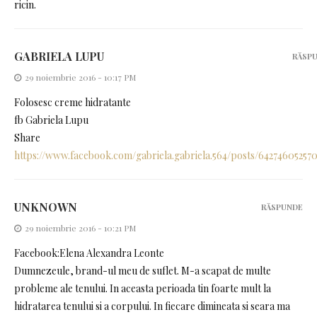
ricin.
GABRIELA LUPU
RĂSP
29 noiembrie 2016 - 10:17 PM
Folosesc creme hidratante
fb Gabriela Lupu
Share
https://www.facebook.com/gabriela.gabriela.564/posts/64274605257
UNKNOWN
RĂSPUNDE
29 noiembrie 2016 - 10:21 PM
Facebook:Elena Alexandra Leonte
Dumnezeule, brand-ul meu de suflet. M-a scapat de multe
probleme ale tenului. In aceasta perioada tin foarte mult la
hidratarea tenului si a corpului. In fiecare dimineata si seara ma