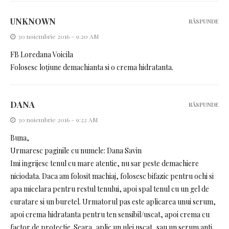
UNKNOWN
RĂSPUNDE
30 noiembrie 2016 - 9:20 AM
FB Loredana Voicila
Folosesc loțiune demachianta si o crema hidratanta.
DANA
RĂSPUNDE
30 noiembrie 2016 - 9:22 AM
Buna,
Urmaresc paginile cu numele: Dana Savin
Imi ingrijesc tenul cu mare atentie, nu sar peste demachiere
niciodata. Daca am folosit machiaj, folosesc bifazic pentru ochi si
apa micelara pentru restul tenului, apoi spal tenul cu un gel de
curatare si un buretel. Urmatorul pas este aplicarea unui serum,
apoi crema hidratanta pentru ten sensibil/uscat, apoi crema cu
factor de protectie. Seara, aplic un ulei uscat, sau un serum anti