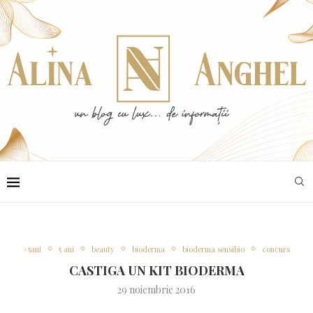
#5ani
5 ani
beauty
bioderma
bioderma sensibio
concurs
CASTIGA UN KIT BIODERMA
29 noiembrie 2016