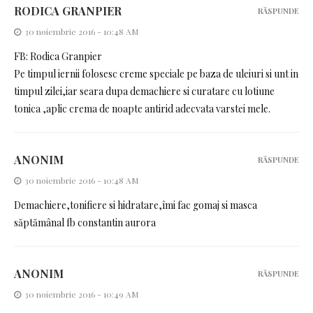
RODICA GRANPIER
RĂSPUNDE
30 noiembrie 2016 - 10:48 AM
FB: Rodica Granpier
Pe timpul iernii folosesc creme speciale pe baza de uleiuri si unt in
timpul zilei,iar seara dupa demachiere si curatare cu lotiune
tonica ,aplic crema de noapte antirid adecvata varstei mele.
ANONIM
RĂSPUNDE
30 noiembrie 2016 - 10:48 AM
Demachiere,tonifiere si hidratare,îmi fac gomaj si masca
săptămânal fb constantin aurora
ANONIM
RĂSPUNDE
30 noiembrie 2016 - 10:49 AM