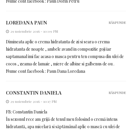
Nume cont facebook : Paun Dorin Petru
LOREDANA PAUN
RĂSPUNDE
29 noiembrie 2016 - 10:09 PM
Dimineata aplic o crema hidratanta de zi si seara o crema
hidratanta de noapte , ambele avand in compozitie goji iar
saptamanal imi fac acasa o masca pentru ten compusa din ulei de
cocos , zeama de lamaie , miere de albine si galbenus de ou .
Nume cont facebook : Paun Dana Loredana
CONSTANTIN DANIELA
RĂSPUNDE
29 noiembrie 2016 - 10:17 PM
FB: Constantin Daniela
În sezonul rece am grijă de tenul meu folosind o cremă intens
hidratantă, apa micelară si săptămânal aplic o mască cu ulei de