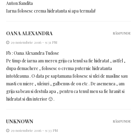
Anton Sandita
Iarna folosesc crema hidratanta si apa termala!
OANA ALEXANDRA
RĂSPUNDE
29 noiembrie 2016 - 9:31 PM
Fb : Oana Alexandra Tudose
Pe timp de iarna am mereu grija ca tenul sa fie hidratat , astfel ,
dupa demachere , folosesc o crema puternic hidratanta
intotdeauna . O data pe saptamana folosesc si ulei de masline sau
masti cu miere , uleiuri , galbenus de ou etc . De asemenea , am
grija sa beau si destula apa , pentru ca tenul meu sa fie hranit si
hidratat si din interior 🙂 .
UNKNOWN
RĂSPUNDE
29 noiembrie 2016 - 9:33 PM