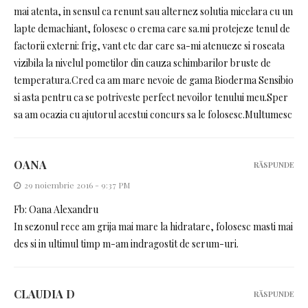
mai atenta, in sensul ca renunt sau alternez solutia micelara cu un
lapte demachiant, folosesc o crema care sa.mi protejeze tenul de
factorii externi: frig, vant etc dar care sa-mi atenueze si roseata
vizibila la nivelul pometilor din cauza schimbarilor bruste de
temperatura.Cred ca am mare nevoie de gama Bioderma Sensibio
si asta pentru ca se potriveste perfect nevoilor tenului meu.Sper
sa am ocazia cu ajutorul acestui concurs sa le folosesc.Multumesc
OANA
RĂSPUNDE
29 noiembrie 2016 - 9:37 PM
Fb: Oana Alexandru
In sezonul rece am grija mai mare la hidratare, folosesc masti mai
des si in ultimul timp m-am indragostit de serum-uri.
CLAUDIA D
RĂSPUNDE