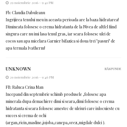
29 noiembrie 2016 - 9:41 PM
Fb: Claudia Dabuleanu
Ingrijirea tenului meu in aceasta perioada are la baza hidratarea!
Dimineata folosesc o crema hidratanta de la Nivea de altfel fiind
singura care nu imi lasa tenul gras, iar seara folosesc ulei de
cocos sau apa micelara Garnier bifazica si doua trei "pasuri" de
apa termala Ivatherm!
UNKNOWN
RĂSPUNDE
29 noiembrie 2016 - 9:46 PM
FB: Raluca Crina Man
Incepand din septembrie schimb produsele ,folosesc apa
minerala dupa demachiere dimi si seara,dimi folosesc o crema
hidratanta si seara folosesc amestec de uleiuri care inlocuieste cu
succes si crema de ochi
(argan,ricin,masline,jojoba,canepa,orez,migdale dulci ).