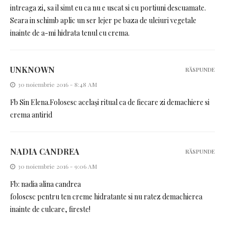
intreaga zi, sa il simt eu ca nu e uscat si cu portiuni descuamate.
Seara in schimb aplic un ser lejer pe baza de uleiuri vegetale
inainte de a-mi hidrata tenul cu crema.
UNKNOWN
RĂSPUNDE
30 noiembrie 2016 - 8:48 AM
Fb Sin Elena.Folosesc același ritual ca de fiecare zi demachiere si
crema antirid
NADIA CANDREA
RĂSPUNDE
30 noiembrie 2016 - 9:06 AM
Fb: nadia alina candrea
folosesc pentru ten creme hidratante si nu ratez demachierea
inainte de culcare, fireste!