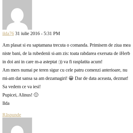
ilda76
31 iulie 2016 - 5:31 PM
Am plasat si eu saptamana trecuta o comanda. Primisem de ziua mea
niste bani, de la rubedenii si-am zis: toata rabdarea exersata de iHerb
in doi ani in care m-a asteptat :)) va fi rasplatita acum!
Am mers numai pe teren sigur cu cele patru comenzi anterioare, nu
mi-am dat sansa sa am dezamagiri! 😀 Dar de data aceasta, dezmat!
Sa vedem ce va iesi!
Pupicei, Alinus! 🙂
Ilda
Răspunde