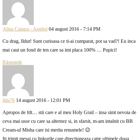
Alina Canura - Anghel
04 august 2016 - 7:14 PM
Cu drag, Ildut! Sunt curioasa ce ti-ai cumparat, pot sa vad?! Eu inca
mai caut un fond de ten care sa imi placa 100% … Pupici!
Răspunde
ilda76
14 august 2016 - 12:01 PM
Apropos de fdt… stii care e al meu Holy Grail – insa simt nevoia de
ceva mai usor cu care sa alternez si, in sfarsit, m-am intalnit cu BB
Cream-ul Misha care isi merita renumele! 😉
Iti trimit mesaj cu linkurile care directioneaza catre ultimele doua