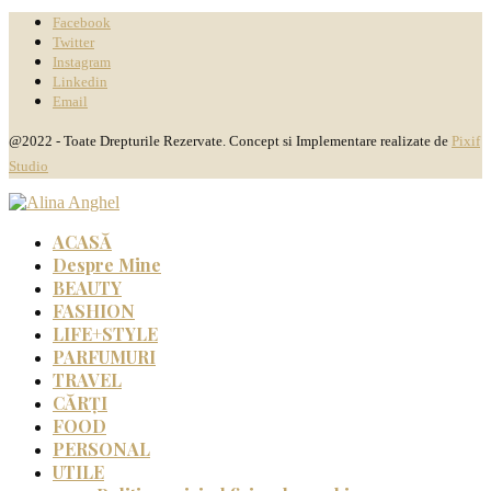
Facebook
Twitter
Instagram
Linkedin
Email
@2022 - Toate Drepturile Rezervate. Concept si Implementare realizate de
Pixif
Studio
ACASĂ
Despre Mine
BEAUTY
FASHION
LIFE+STYLE
PARFUMURI
TRAVEL
CĂRȚI
FOOD
PERSONAL
UTILE