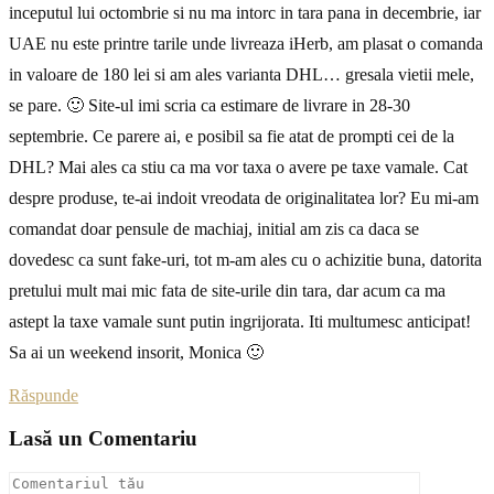
inceputul lui octombrie si nu ma intorc in tara pana in decembrie, iar
UAE nu este printre tarile unde livreaza iHerb, am plasat o comanda
in valoare de 180 lei si am ales varianta DHL… gresala vietii mele,
se pare. 🙂 Site-ul imi scria ca estimare de livrare in 28-30
septembrie. Ce parere ai, e posibil sa fie atat de prompti cei de la
DHL? Mai ales ca stiu ca ma vor taxa o avere pe taxe vamale. Cat
despre produse, te-ai indoit vreodata de originalitatea lor? Eu mi-am
comandat doar pensule de machiaj, initial am zis ca daca se
dovedesc ca sunt fake-uri, tot m-am ales cu o achizitie buna, datorita
pretului mult mai mic fata de site-urile din tara, dar acum ca ma
astept la taxe vamale sunt putin ingrijorata. Iti multumesc anticipat!
Sa ai un weekend insorit, Monica 🙂
Răspunde
Lasă un Comentariu