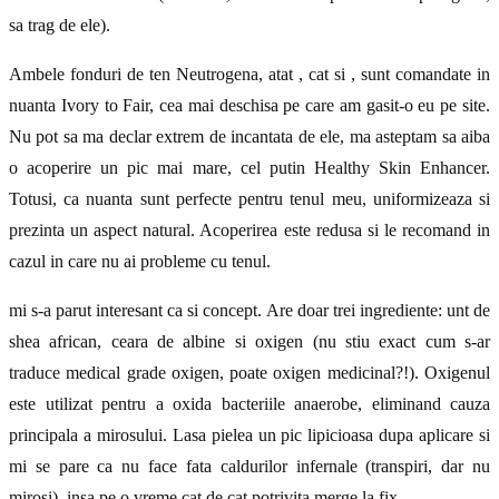
sa trag de ele).
Ambele fonduri de ten Neutrogena, atat , cat si , sunt comandate in
nuanta Ivory to Fair, cea mai deschisa pe care am gasit-o eu pe site.
Nu pot sa ma declar extrem de incantata de ele, ma asteptam sa aiba
o acoperire un pic mai mare, cel putin Healthy Skin Enhancer.
Totusi, ca nuanta sunt perfecte pentru tenul meu, uniformizeaza si
prezinta un aspect natural. Acoperirea este redusa si le recomand in
cazul in care nu ai probleme cu tenul.
mi s-a parut interesant ca si concept. Are doar trei ingrediente:
unt de
shea
african
,
ceara de albine
si oxigen (nu stiu exact cum s-ar
traduce medical grade oxigen, poate oxigen medicinal?!).
Oxigenul
este utilizat
pentru a oxida bacteriile anaerobe, eliminand cauza
principala a
mirosului. Lasa pielea un pic lipicioasa dupa aplicare si
mi se pare ca nu face fata caldurilor infernale (transpiri, dar nu
mirosi), insa pe o vreme cat de cat potrivita merge la fix.