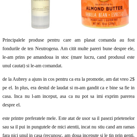
Principalele produse pentru care am plasat comanda au fost
fondurile de ten Neutrogena. Am citit multe pareri bune despre ele,
le-am prins pe amandoua in stoc (mare lucru, cand produsul este
unul cautat) si le-am comandat.
de la Aubrey a ajuns in cos pentru ca era la promotie, am dat vreo 2$
pe el. In plus, era destul de laudat si m-am gandit ca e bine sa fie in
casa. Inca nu l-am inceput, asa ca nu pot sa imi exprim parerea
despre el.
este printre preferatele mele. Este atat de usor sa il pasezi prietenelor
sau sa il pui in pungutele de mici atentii, incat nu stiu cand am ramas
fara nici unul in casa (recunosc, am doua incepute si le tin prin genti,