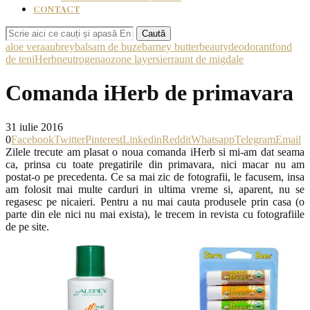
CONTACT
Caută
aloe vera
aubrey
balsam de buze
barney butter
beauty
deodorant
fond
de ten
iHerb
neutrogena
ozone layer
sierra
unt de migdale
Comanda iHerb de primavara
31 iulie 2016
0
Facebook
Twitter
Pinterest
Linkedin
Reddit
Whatsapp
Telegram
Email
Zilele trecute am plasat o noua comanda iHerb si mi-am dat seama
ca, prinsa cu toate pregatirile din primavara, nici macar nu am
postat-o pe precedenta. Ce sa mai zic de fotografii, le facusem, insa
am folosit mai multe carduri in ultima vreme si, aparent, nu se
regasesc pe nicaieri. Pentru a nu mai cauta produsele prin casa (o
parte din ele nici nu mai exista), le trecem in revista cu fotografiile
de pe site.