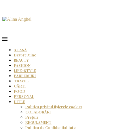
ACASĂ
Despre Mine
BEAUTY
FASHION
LIFE+STYLE
PARFUMURI
TRAVEL
CĂRȚI
FOOD
PERSONAL
UTILE
Politica privind fișierele cookies
COLABORĂRI
Prețuri
REGULAMENT
Politica de Confidențialitate