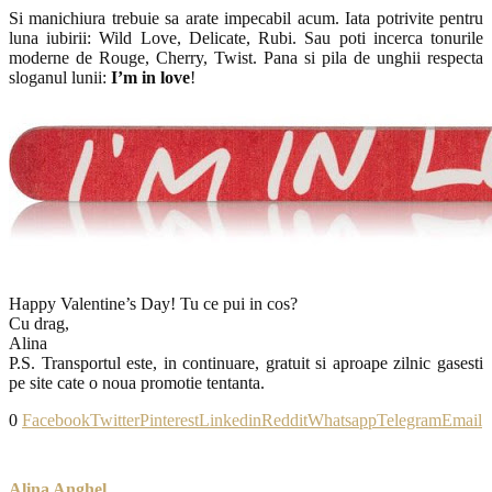
Si manichiura trebuie sa arate impecabil acum. Iata potrivite pentru
luna iubirii: Wild Love, Delicate, Rubi. Sau poti incerca tonurile
moderne de Rouge, Cherry, Twist. Pana si pila de unghii respecta
sloganul lunii:
I’m in love
!
Happy Valentine’s Day! Tu ce pui in cos?
Cu drag,
Alina
P.S. Transportul este, in continuare, gratuit si aproape zilnic gasesti
pe site cate o noua promotie tentanta.
0
Facebook
Twitter
Pinterest
Linkedin
Reddit
Whatsapp
Telegram
Email
Alina Anghel