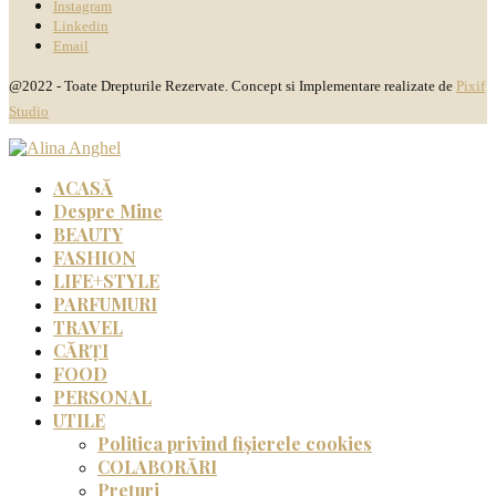
Instagram
Linkedin
Email
@2022 - Toate Drepturile Rezervate. Concept si Implementare realizate de
Pixif
Studio
ACASĂ
Despre Mine
BEAUTY
FASHION
LIFE+STYLE
PARFUMURI
TRAVEL
CĂRȚI
FOOD
PERSONAL
UTILE
Politica privind fișierele cookies
COLABORĂRI
Prețuri