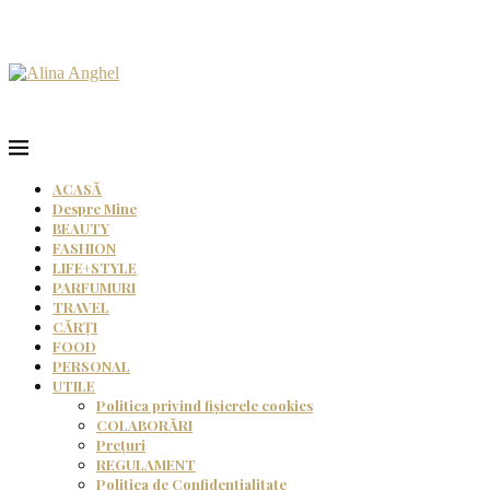
ACASĂ
Despre Mine
BEAUTY
FASHION
LIFE+STYLE
PARFUMURI
TRAVEL
CĂRȚI
FOOD
PERSONAL
UTILE
Politica privind fișierele cookies
COLABORĂRI
Prețuri
REGULAMENT
Politica de Confidențialitate