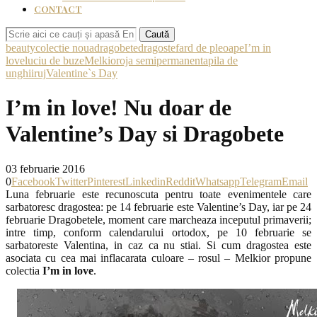
CONTACT
Caută
beauty
colectie noua
dragobete
dragoste
fard de pleoape
I’m in
love
luciu de buze
Melkior
oja semipermanenta
pila de
unghii
ruj
Valentine`s Day
I’m in love! Nu doar de
Valentine’s Day si Dragobete
03 februarie 2016
0
Facebook
Twitter
Pinterest
Linkedin
Reddit
Whatsapp
Telegram
Email
Luna februarie este recunoscuta pentru toate evenimentele care
sarbatoresc dragostea: pe 14 februarie este Valentine’s Day, iar pe 24
februarie Dragobetele, moment care marcheaza inceputul primaverii;
intre timp, conform calendarului ortodox, pe 10 februarie se
sarbatoreste Valentina, in caz ca nu stiai. Si cum dragostea este
asociata cu cea mai inflacarata culoare – rosul – Melkior propune
colectia
I’m in love
.