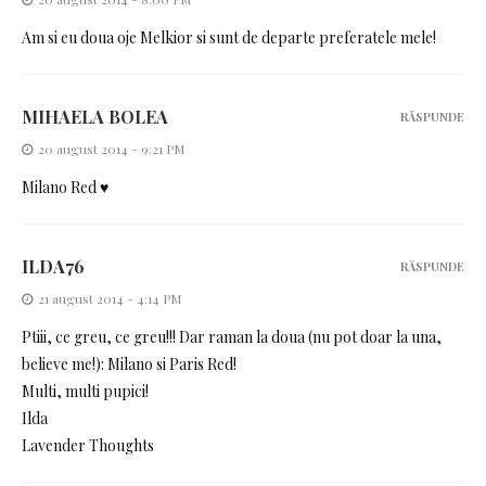
Am si eu doua oje Melkior si sunt de departe preferatele mele!
MIHAELA BOLEA
RĂSPUNDE
20 august 2014 - 9:21 PM
Milano Red ♥
ILDA76
RĂSPUNDE
21 august 2014 - 4:14 PM
Ptiii, ce greu, ce greu!!! Dar raman la doua (nu pot doar la una,
believe me!): Milano si Paris Red!
Multi, multi pupici!
Ilda
Lavender Thoughts