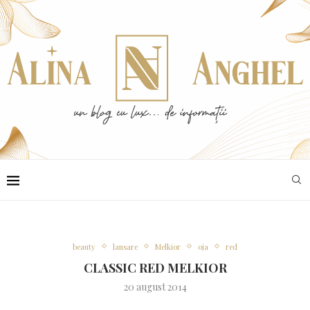
beauty
lansare
Melkior
oja
red
CLASSIC RED MELKIOR
20 august 2014