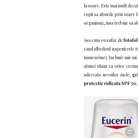
la soare. Este mai mult decat
copii sa zburde prin soare fi
organism), insa trebuie sa a
Asa cum eu sufar de
fotofo
cand albedoul zapezii este r
mancarime). Inclusiv mie mi
atunci stiam ca orice crem
adecvata nevoilor mele:
ge
protectie ridicata SPF 50.