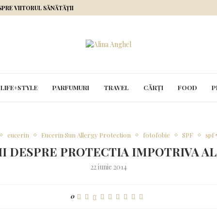
ESPRE VIITORUL SĂNĂTĂȚII
LIFE+STYLE
PARFUMURI
TRAVEL
CĂRȚI
FOOD
P
eucerin
Eucerin Sun Allergy Protection
fotofobie
SPF
spf 
TII DESPRE PROTECTIA IMPOTRIVA A
22 iunie 2014
0