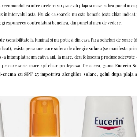
 recomandat ca intre orele 11 si 17 sa eviti plaja si mi se ridica parul in c
x in intervalul asta. Nu zic ca soarele nu este benefic (este chiar indicat
legi expunerea controlata si benefica, din punctul meu de vedere.
bie
(sensibilitate la lumina) si nu pot iesi din casa fara ochelari de soare (
idicat), exista persoane care sufera de
alergie solara
(se manifesta prin 
 s-a intamplat acum cativa ani, la mare, desi foloseam produse adecvate
a pe care scrie mare spf chiar protejeaza. De aceea, gama
Eucerin S
l-crema cu SPF 25 impotriva alergiilor solare, gelul dupa plaja 