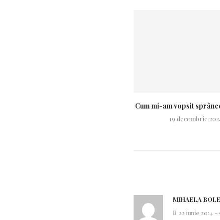
Cum mi-am vopsit sprânc
19 decembrie 202
MIHAELA BOL
22 iunie 2014 -