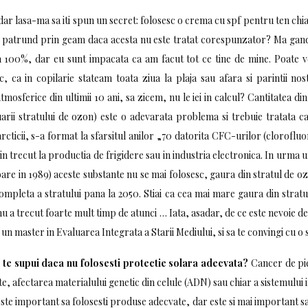
dar lasa-ma sa iti spun un secret: folosesc o crema cu spf pentru ten chiar 
lui patrund prin geam daca acesta nu este tratat corespunzator? Ma gan
 100%, dar eu sunt impacata ca am facut tot ce tine de mine. Poate ve
 ca in copilarie stateam toata ziua la plaja sau afara si parintii n
mosferice din ultimii 10 ani, sa zicem, nu le iei in calcul? Cantitatea d
uarii stratului de ozon) este o adevarata problema si trebuie tratata c
cticii, s-a format la sfarsitul anilor „70 datorita CFC-urilor (clorofl
 in trecut la productia de frigidere sau in industria electronica. In urma
goare in 1989) aceste substante nu se mai folosesc, gaura din stratul de o
ompleta a stratului pana la 2050. Stiai ca cea mai mare gaura din stratu
 a trecut foarte mult timp de atunci … Iata, asadar, de ce este nevoie de
 un master in Evaluarea Integrata a Starii Mediului, si sa te convingi cu o
e te supui daca nu folosesti protectie solara adecvata?
Cancer de pi
ate, afectarea materialului genetic din celule (ADN) sau chiar a sistemului 
ste important sa folosesti produse adecvate, dar este si mai important s