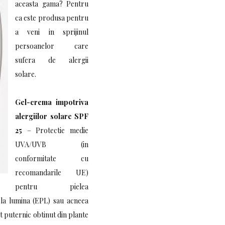
aceasta gama? Pentru
ca este produsa pentru
a veni in sprijinul
persoanelor care
sufera de alergii
solare.
Gel-crema impotriva
alergiilor solare SPF
25
– Protectie medie
UVA/UVB (in
conformitate cu
recomandarile UE)
pentru pielea
a la lumina (EPL) sau acneea
t puternic obtinut din plante