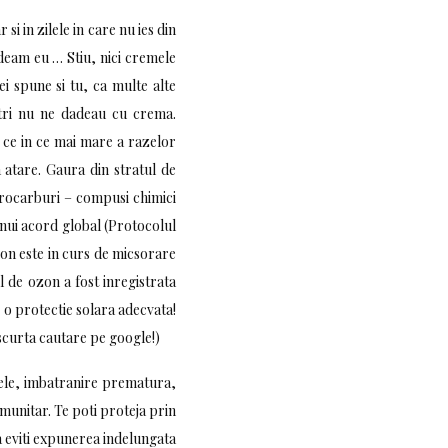
si in zilele in care nu ies din
deam eu … Stiu, nici cremele
i spune si tu, ca multe alte
ostri nu ne dadeau cu crema.
in ce in ce mai mare a razelor
a atare. Gaura din stratul de
uorocarburi – compusi chimici
 unui acord global (Protocolul
zon este in curs de micsorare
l de ozon a fost inregistrata
 o protectie solara adecvata!
 scurta cautare pe google!)
ele, imbatranire prematura,
imunitar. Te poti proteja prin
a eviti expunerea indelungata