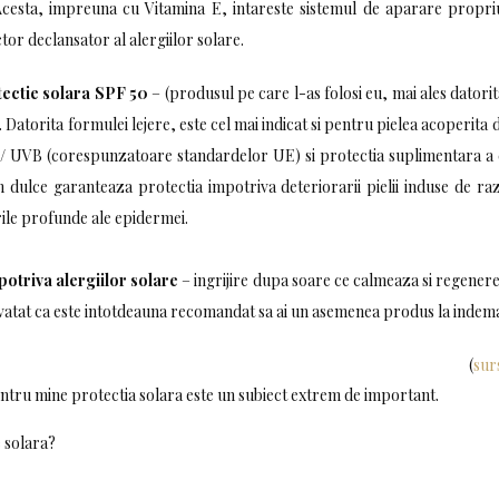
Acesta, impreuna cu Vitamina E, intareste sistemul de aparare propriu 
ctor declansator al alergiilor solare.
ectie solara SPF 50
– (produsul pe care l-as folosi eu, mai ales datorit
atorita formulei lejere, este cel mai indicat si pentru pielea acoperita 
VA/ UVB (corespunzatoare standardelor UE) si protectia suplimentara a
 dulce garanteaza protectia impotriva deteriorarii pielii induse de ra
urile profunde ale epidermei.
otriva alergiilor solare
– ingrijire dupa soare ce calmeaza si regenere
nvatat ca este intotdeauna recomandat sa ai un asemenea produs la indem
(
sur
entru mine protectia solara este un subiect extrem de important.
e solara?