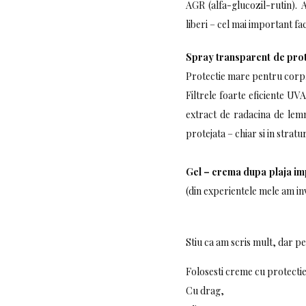
AGR (alfa-glucozil-rutin). 
liberi – cel mai important fa
Spray transparent de prot
Protectie mare pentru corp. D
Filtrele foarte eficiente U
extract de radacina de lemn
protejata – chiar si in strat
Gel – crema dupa plaja imp
(din experientele mele am i
Stiu ca am scris mult, dar p
Folosesti creme cu protecti
Cu drag,