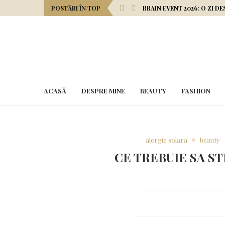
POSTĂRI ÎN TOP
BRAIN EVENT 2026: O ZI D
ACASĂ
DESPRE MINE
BEAUTY
FASHION
alergie solara
beauty
CE TREBUIE SA S