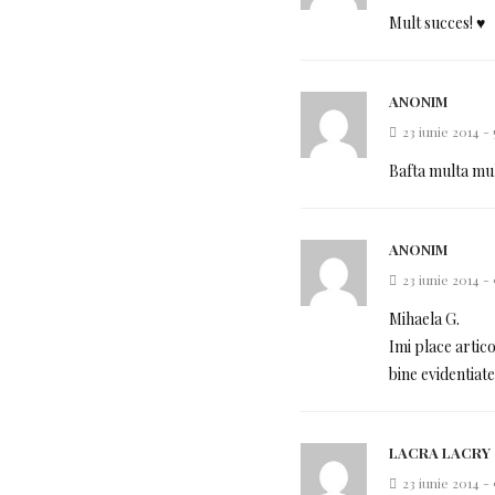
Mult succes! ♥
ANONIM
23 iunie 2014 -
Bafta multa mult
ANONIM
23 iunie 2014 -
Mihaela G.
Imi place artic
bine evidentiate 
LACRA LACRY
23 iunie 2014 -