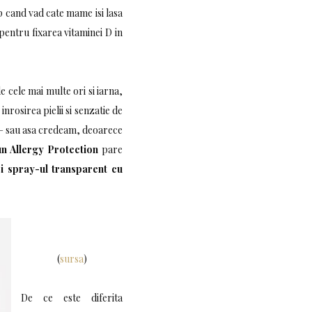
ap cand vad cate mame isi lasa
 pentru fixarea vitaminei D in
de cele mai multe ori si iarna,
inrosirea pielii si senzatie de
 – sau asa credeam, deoarece
un Allergy Protection
pare
si spray-ul transparent cu
(
sursa
)
De ce este diferita