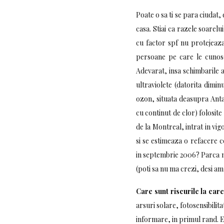
Poate o sa ti se para ciudat, 
casa. Stiai ca razele soare
cu factor spf nu protejeaza
persoane pe care le cunosc,
Adevarat, insa schimbarile at
ultraviolete (datorita dimin
ozon, situata deasupra Antar
cu continut de clor) folosite
de la Montreal, intrat in vi
si se estimeaza o refacere c
in septembrie 2006? Parca nu
(poti sa nu ma crezi, desi am
Care sunt riscurile la car
arsuri solare, fotosensibilit
informare, in primul rand. E