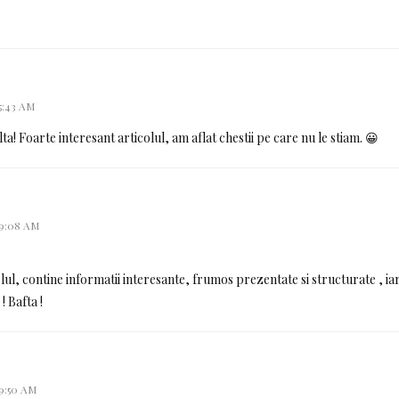
 5:43 AM
a! Foarte interesant articolul, am aflat chestii pe care nu le stiam. 😀
 9:08 AM
olul, contine informatii interesante, frumos prezentate si structurate , ia
! Bafta !
 9:50 AM