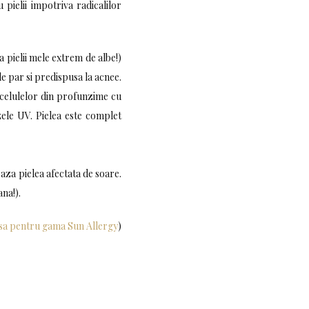
pielii impotriva radicalilor
a pielii mele extrem de albe!)
de par si predispusa la acnee.
 celulelor din profunzime cu
zele UV. Pielea este complet
aza pielea afectata de soare.
ana!).
sa pentru gama Sun Allergy
)