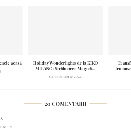
enele acasă
Holiday Wonderlights de la KIKO
Transf
MILANO: Strălucirea Magică...
frumuseț
4
04 decembrie 2024
20 COMENTARII
EA
 9:30 PM