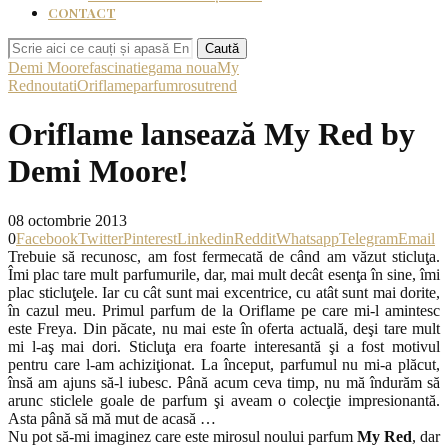
CONTACT
Caută
Demi Moore
fascinatie
gama noua
My
Red
noutati
Oriflame
parfum
rosu
trend
Oriflame lansează My Red by
Demi Moore!
08 octombrie 2013
0
Facebook
Twitter
Pinterest
Linkedin
Reddit
Whatsapp
Telegram
Email
Trebuie să recunosc, am fost fermecată de când am văzut sticluţa.
Îmi plac tare mult parfumurile, dar, mai mult decât esenţa în sine, îmi
plac sticluţele. Iar cu cât sunt mai excentrice, cu atât sunt mai dorite,
în cazul meu. Primul parfum de la Oriflame pe care mi-l amintesc
este Freya. Din păcate, nu mai este în oferta actuală, deşi tare mult
mi l-aş mai dori. Sticluţa era foarte interesantă şi a fost motivul
pentru care l-am achiziţionat. La început, parfumul nu mi-a plăcut,
însă am ajuns să-l iubesc. Până acum ceva timp, nu mă îndurăm să
arunc sticlele goale de parfum şi aveam o colecţie impresionantă.
Asta până să mă mut de acasă …
Nu pot să-mi imaginez care este mirosul noului parfum
My Red
, dar