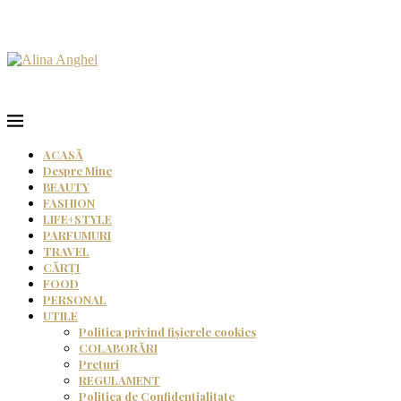
ACASĂ
Despre Mine
BEAUTY
FASHION
LIFE+STYLE
PARFUMURI
TRAVEL
CĂRȚI
FOOD
PERSONAL
UTILE
Politica privind fișierele cookies
COLABORĂRI
Prețuri
REGULAMENT
Politica de Confidențialitate