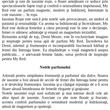
speciale şi rare de iasomie roșie, o floare ameţitoare ce seduce prin
spectaculoasele faţete roşii şi conferă o senzualitatea impetuoasă, My
Red este un parfum magnetic, modern şi îndrăzneţ. Intensitate la
cote maxime… în roşu.
Iasomia Roşie este unică prin notele sale provocatoare, un simbol al
pasiunii şi senzualităţii. Cu aroma sa îndrăzneață şi încrezătoare, My
Red este dedicat femeilor a căror prezenţă este în sine o declaraţie,
femei ce stârnesc admiraţie şi emană un magnetism irezistibil.
Renumita actriţă de top, Demi Moore, este în exclusivitate imagine
şi inspiraţie pentru noua apă de parfum My Red. Încrederea lui
Demi, talentul şi frumuseţea ei incomparabilă fascinează bărbați și
femei din întreaga lume. Ea răspândeşte o vrajă magnetică asupra
publiculu… o adevarată femme fatale, sursa perfectă de inspiraţie
pentru My Red.
Notele parfumului
Adorată pentru simplitatea frumuseţii şi parfumul său dulce, floarea
de iasomie a fost aleasă de secole de femei din întreaga lume pentru
a le desăvârşi frumuseţea. Iasomia şi-a câştigat reputaţia de a fi acea
floare aleasă întotdeauna de femeile elegante şi graţioase.
Notele iasomiei roşii sunt sofisticate şi mai intense decât cele ale
altor tipuri de iasomie. Asociate cu alte note florale şi fructate,
acestea conferă parfumului o semnătură modernă și îndrăzneaţă,
atinsă de magnetism şi opulenţă.