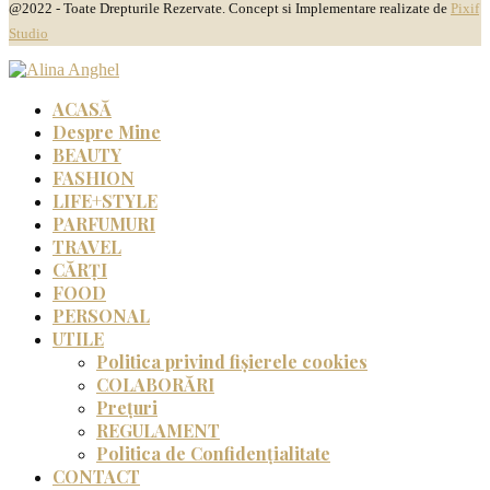
@2022 - Toate Drepturile Rezervate. Concept si Implementare realizate de
Pixif
Studio
ACASĂ
Despre Mine
BEAUTY
FASHION
LIFE+STYLE
PARFUMURI
TRAVEL
CĂRȚI
FOOD
PERSONAL
UTILE
Politica privind fișierele cookies
COLABORĂRI
Prețuri
REGULAMENT
Politica de Confidențialitate
CONTACT