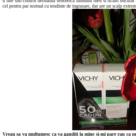
ii tine sub control dermatita seboreica iubitului meu si m-am bucurat 
cel pentru par normal cu tendinte de ingrasare, dar are un scalp extrem 
Vreau sa va multumesc ca va ganditi la mine si-mi pare rau ca n