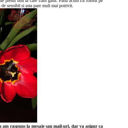
de pretul bun la care l-am gasit. Pana acum l-a folosit pe
de sensibil si asta pare mult mai potrivit.
u am raspuns la mesaje sau mail-uri, dar va asigur ca