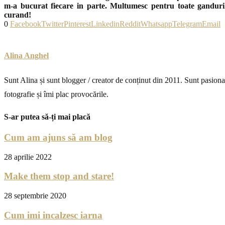
m-a bucurat fiecare in parte. Multumesc pentru toate ganduril
curand!
0
Facebook
Twitter
Pinterest
Linkedin
Reddit
Whatsapp
Telegram
Email
Alina Anghel
Sunt Alina și sunt blogger / creator de conținut din 2011. Sunt pasiona
fotografie și îmi plac provocările.
S-ar putea să-ți mai placă
Cum am ajuns să am blog
28 aprilie 2022
Make them stop and stare!
28 septembrie 2020
Cum imi incalzesc iarna