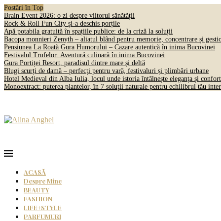
Postări în Top
Brain Event 2026: o zi despre viitorul sănătății
Rock & Roll Fun City și-a deschis porțile
Apă potabila gratuită în spațiile publice: de la criză la soluții
Bacopa monnieri Zenyth – aliatul blând pentru memorie, concentrare și gestio
Pensiunea La Roată Gura Humorului – Cazare autentică în inima Bucovinei
Festivalul Trufelor: Aventură culinară în inima Bucovinei
Gura Portiței Resort, paradisul dintre mare și deltă
Blugi scurți de damă – perfecți pentru vară, festivaluri și plimbări urbane
Hotel Medieval din Alba Iulia, locul unde istoria întâlnește eleganța și confort
Monoextract: puterea plantelor, în 7 soluții naturale pentru echilibrul tău inter
ACASĂ
Despre Mine
BEAUTY
FASHION
LIFE+STYLE
PARFUMURI