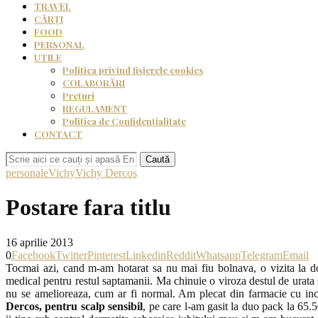
TRAVEL
CĂRȚI
FOOD
PERSONAL
UTILE
Politica privind fișierele cookies
COLABORĂRI
Prețuri
REGULAMENT
Politica de Confidențialitate
CONTACT
Caută
personale
Vichy
Vichy Dercos
Postare fara titlu
16 aprilie 2013
0
Facebook
Twitter
Pinterest
Linkedin
Reddit
Whatsapp
Telegram
Email
Tocmai azi, cand m-am hotarat sa nu mai fiu bolnava, o vizita la do
medical pentru restul saptamanii. Ma chinuie o viroza destul de urata 
nu se amelioreaza, cum ar fi normal. Am plecat din farmacie cu 
Dercos, pentru scalp sensibil
, pe care l-am gasit la duo pack la 65.