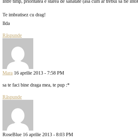
Intre timp, prioritatea e starea de sanatate (asa cum ar trebui sa fie int
Te imbratisez cu drag!
Ilda
Răspunde
Mara
16 aprilie 2013 - 7:58 PM
sa te faci bine draga mea, te pup :*
Răspunde
RoseBlue
16 aprilie 2013 - 8:03 PM