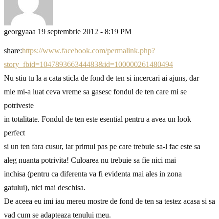
georgyaaa
19 septembrie 2012 - 8:19 PM
share:
https://www.facebook.com/permalink.php?
story_fbid=104789366344483&id=100000261480494
Nu stiu tu la a cata sticla de fond de ten si incercari ai ajuns, dar
mie mi-a luat ceva vreme sa gasesc fondul de ten care mi se
potriveste
in totalitate. Fondul de ten este esential pentru a avea un look
perfect
si un ten fara cusur, iar primul pas pe care trebuie sa-l fac este sa
aleg nuanta potrivita! Culoarea nu trebuie sa fie nici mai
inchisa (pentru ca diferenta va fi evidenta mai ales in zona
gatului), nici mai deschisa.
De aceea eu imi iau mereu mostre de fond de ten sa testez acasa si sa
vad cum se adapteaza tenului meu.