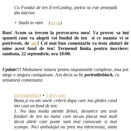
Cu Fondul de ten EverLasting, pielea ta este protejată
din interior.
+ Studii in vitro (
sursa
)
Bun! Acum sa trecem la provocarea mea! Va provoc sa imi
spuneti cum va alegeti voi fondul de ten si ce nuanta vi se
potriveste, de
aici
! Cel mai bun comentariu va testa alaturi de
mine acest fond de ten! Termenul limita pentru inscriere:
sambata, 22 septembrie, ora 18:00.
Update!!!
Multumesc tuturor pentru raspunsurile complexe, insa pot
alege o singura castigatoare. Am decis sa fie
portraitinblack,
cu
urmatorul comentariu:
portraitinblack
•
3 days ago
Buna,si eu am unele criterii dupa care ma ghidez cand
imi caut un fond de ten:
1. Nu dau multa atentie firmei, deoarece am avut
fonduri de ten no name care mi-au placut mai mult
decat altele care poate sunt mai cunoscute si mai
scumpe. Nici ambalajul nu prea ma intereseaza, atata