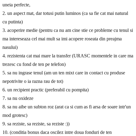
uneia perfecte,
2. un aspect mat, dar totusi putin luminos (ca sa fie cat mai natural
cu putinta)
3. acoperire medie (pentru ca nu am cine stie ce probleme cu tenul si
ma intereseaza cel mai mult sa imi acopere roseata din preajma
nasului)
4. rezistenta cat mai mare la transfer (URASC momentele in care ma
trezesc cu fond de ten pe telefon)
5. sa nu ingrase tenul (am un ten mixt care in contact cu produse
nepotrivite o ia razna rau de tot)
6. un recipient practic (preferabil cu pompita)
7. sa nu oxideze
8. sa nu aibe un subton roz (arat ca si cum as fi arsa de soare intr'un
mod grotesc)
9. sa reziste, sa reziste, sa reziste :))
10. (conditia bonus daca oscilez intre doua fonduri de ten