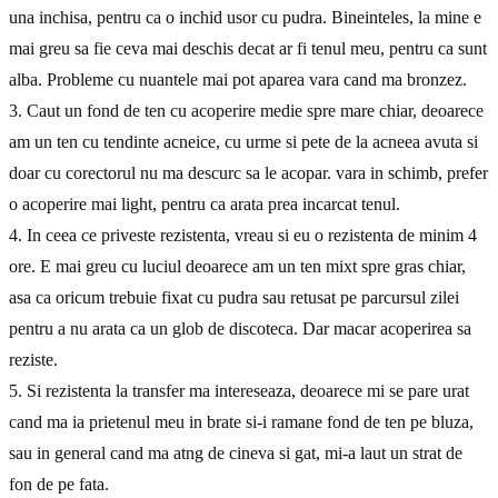
una inchisa, pentru ca o inchid usor cu pudra. Bineinteles, la mine e
mai greu sa fie ceva mai deschis decat ar fi tenul meu, pentru ca sunt
alba. Probleme cu nuantele mai pot aparea vara cand ma bronzez.
3. Caut un fond de ten cu acoperire medie spre mare chiar, deoarece
am un ten cu tendinte acneice, cu urme si pete de la acneea avuta si
doar cu corectorul nu ma descurc sa le acopar. vara in schimb, prefer
o acoperire mai light, pentru ca arata prea incarcat tenul.
4. In ceea ce priveste rezistenta, vreau si eu o rezistenta de minim 4
ore. E mai greu cu luciul deoarece am un ten mixt spre gras chiar,
asa ca oricum trebuie fixat cu pudra sau retusat pe parcursul zilei
pentru a nu arata ca un glob de discoteca. Dar macar acoperirea sa
reziste.
5. Si rezistenta la transfer ma intereseaza, deoarece mi se pare urat
cand ma ia prietenul meu in brate si-i ramane fond de ten pe bluza,
sau in general cand ma atng de cineva si gat, mi-a laut un strat de
fon de pe fata.