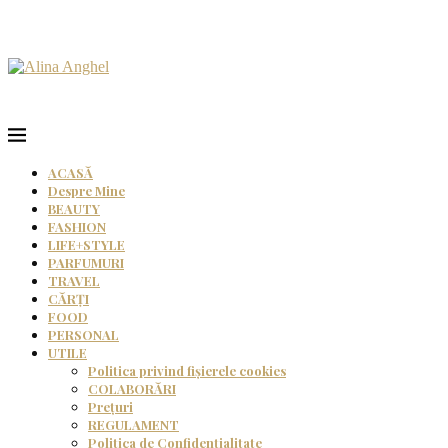
ACASĂ
Despre Mine
BEAUTY
FASHION
LIFE+STYLE
PARFUMURI
TRAVEL
CĂRȚI
FOOD
PERSONAL
UTILE
Politica privind fișierele cookies
COLABORĂRI
Prețuri
REGULAMENT
Politica de Confidențialitate