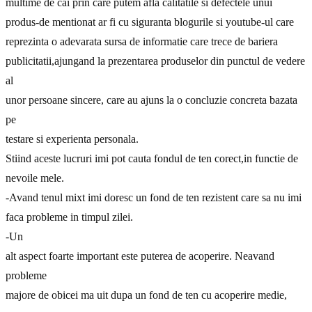
multime de cai prin care putem afla calitatile si defectele unui
produs-de mentionat ar fi cu siguranta blogurile si youtube-ul care
reprezinta o adevarata sursa de informatie care trece de bariera
publicitatii,ajungand la prezentarea produselor din punctul de vedere
al
unor persoane sincere, care au ajuns la o concluzie concreta bazata
pe
testare si experienta personala.
Stiind aceste lucruri imi pot cauta fondul de ten corect,in functie de
nevoile mele.
-Avand tenul mixt imi doresc un fond de ten rezistent care sa nu imi
faca probleme in timpul zilei.
-Un
alt aspect foarte important este puterea de acoperire. Neavand
probleme
majore de obicei ma uit dupa un fond de ten cu acoperire medie,