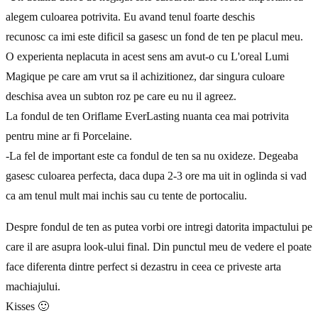
alegem culoarea potrivita. Eu avand tenul foarte deschis
recunosc ca imi este dificil sa gasesc un fond de ten pe placul meu.
O experienta neplacuta in acest sens am avut-o cu L'oreal Lumi
Magique pe care am vrut sa il achizitionez, dar singura culoare
deschisa avea un subton roz pe care eu nu il agreez.
La fondul de ten Oriflame EverLasting nuanta cea mai potrivita
pentru mine ar fi Porcelaine.
-La fel de important este ca fondul de ten sa nu oxideze. Degeaba
gasesc culoarea perfecta, daca dupa 2-3 ore ma uit in oglinda si vad
ca am tenul mult mai inchis sau cu tente de portocaliu.
Despre fondul de ten as putea vorbi ore intregi datorita impactului pe
care il are asupra look-ului final. Din punctul meu de vedere el poate
face diferenta dintre perfect si dezastru in ceea ce priveste arta
machiajului.
Kisses 🙂