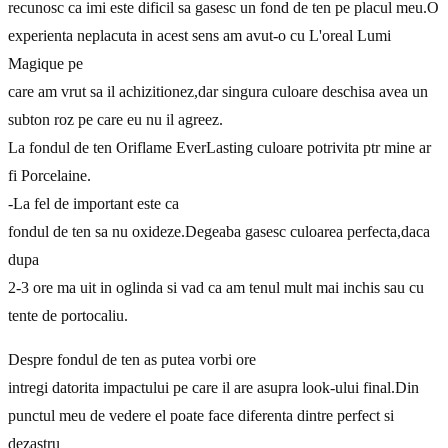
recunosc ca imi este dificil sa gasesc un fond de ten pe placul meu.O
experienta neplacuta in acest sens am avut-o cu L'oreal Lumi
Magique pe
care am vrut sa il achizitionez,dar singura culoare deschisa avea un
subton roz pe care eu nu il agreez.
La fondul de ten Oriflame EverLasting culoare potrivita ptr mine ar
fi Porcelaine.
-La fel de important este ca
fondul de ten sa nu oxideze.Degeaba gasesc culoarea perfecta,daca
dupa
2-3 ore ma uit in oglinda si vad ca am tenul mult mai inchis sau cu
tente de portocaliu.
Despre fondul de ten as putea vorbi ore
intregi datorita impactului pe care il are asupra look-ului final.Din
punctul meu de vedere el poate face diferenta dintre perfect si
dezastru