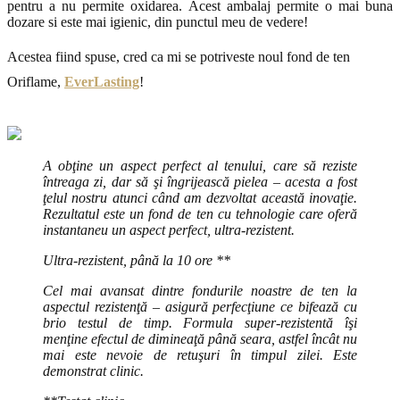
pentru a nu permite oxidarea. Acest ambalaj permite o mai buna
dozare si este mai igienic, din punctul meu de vedere!
Acestea fiind spuse, cred ca mi se potriveste noul fond de ten
Oriflame,
EverLasting
!
A obţine un aspect perfect al tenului, care să reziste
întreaga zi, dar să şi îngrijească pielea – acesta a fost
ţelul nostru atunci când am dezvoltat această inovaţie.
Rezultatul este un fond de ten cu tehnologie care oferă
instantaneu un aspect perfect, ultra-rezistent.
Ultra-rezistent, până la 10 ore **
Cel mai avansat dintre fondurile noastre de ten la
aspectul rezistenţă – asigură perfecţiune ce bifează cu
brio testul de timp. Formula super-rezistentă îşi
menţine efectul de dimineaţă până seara, astfel încât nu
mai este nevoie de retuşuri în timpul zilei. Este
demonstrat clinic.