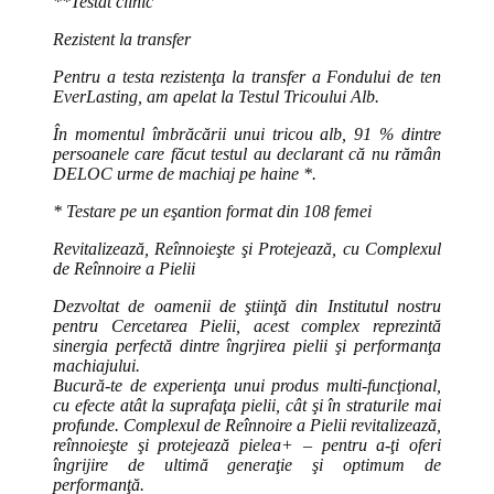
**Testat clinic
Rezistent la transfer
Pentru a testa rezistenţa la transfer a Fondului de ten
EverLasting, am apelat la Testul Tricoului Alb.
În momentul îmbrăcării unui tricou alb, 91 % dintre
persoanele care făcut testul au declarant că nu rămân
DELOC urme de machiaj pe haine *.
* Testare pe un eşantion format din 108 femei
Revitalizează, Reînnoieşte şi Protejează, cu Complexul
de Reînnoire a Pielii
Dezvoltat de oamenii de ştiinţă din Institutul nostru
pentru Cercetarea Pielii, acest complex reprezintă
sinergia perfectă dintre îngrjirea pielii şi performanţa
machiajului.
Bucură-te de experienţa unui produs multi-funcţional,
cu efecte atât la suprafaţa pielii, cât şi în straturile mai
profunde. Complexul de Reînnoire a Pielii revitalizează,
reînnoieşte şi protejează pielea+ – pentru a-ţi oferi
îngrijire de ultimă generaţie şi optimum de
performanţă.