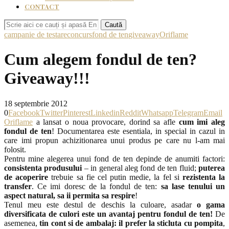
CONTACT
Caută
campanie de testare
concurs
fond de ten
giveaway
Oriflame
Cum alegem fondul de ten?
Giveaway!!!
18 septembrie 2012
0
Facebook
Twitter
Pinterest
Linkedin
Reddit
Whatsapp
Telegram
Email
Oriflame
a lansat o noua provocare, dorind sa afle
cum imi aleg
fondul de ten
! Documentarea este esentiala, in special in cazul in
care imi propun achizitionarea unui produs pe care nu l-am mai
folosit.
Pentru mine alegerea unui fond de ten depinde de anumiti factori:
consistenta produsului
– in general aleg fond de ten fluid;
puterea
de acoperire
trebuie sa fie cel putin medie, la fel si
rezistenta la
transfer
. Ce imi doresc de la fondul de ten:
sa lase tenului un
aspect natural, sa ii permita sa respire
!
Tenul meu este destul de deschis la culoare, asadar
o gama
diversificata de culori este un avantaj pentru fondul de ten!
De
asemenea,
tin cont si de ambalaj: il prefer la sticluta cu pompita
,