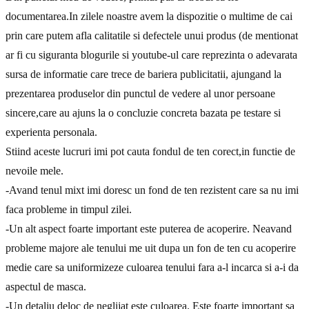
documentarea.In zilele noastre avem la dispozitie o multime de cai
prin care putem afla calitatile si defectele unui produs (de mentionat
ar fi cu siguranta blogurile si youtube-ul care reprezinta o adevarata
sursa de informatie care trece de bariera publicitatii, ajungand la
prezentarea produselor din punctul de vedere al unor persoane
sincere,care au ajuns la o concluzie concreta bazata pe testare si
experienta personala.
Stiind aceste lucruri imi pot cauta fondul de ten corect,in functie de
nevoile mele.
-Avand tenul mixt imi doresc un fond de ten rezistent care sa nu imi
faca probleme in timpul zilei.
-Un alt aspect foarte important este puterea de acoperire. Neavand
probleme majore ale tenului me uit dupa un fon de ten cu acoperire
medie care sa uniformizeze culoarea tenului fara a-l incarca si a-i da
aspectul de masca.
-Un detaliu deloc de neglijat este culoarea. Este foarte important sa