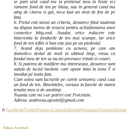
se pare urat cand ma ia prietenul meu in brate si-i
ramane fond de ten pe bluza, sau in general cand ma
atng de cineva si gat, mi-a laut un strat de fon de pe
fata.
6. Pretul este iarasi un criteriu, deoarece fiind studenta
nu dispun mereu de resurse pentru achizitionarea unor
cosmetice hihg-end. Asadar, orice reducere este
binevenita la fondurile de ten mai scumpe, iar orice
fond de ten ieftin si bun este pus pe un piedestal.
7. Avand deja probleme cu acneea, pe care am
domolit-o destul de mult in ultimul timp, vreau ca
fondul meu de ten sa nu-mi provoace iritatii si cosuri.
8. Si puterea de matifiere ma intereseaza, deoarece sunt
satula de luciul inestetic care apare intai in zona T si
imediat pe toata fata.
Cam astea sunt lucrurile pe carele urmaresc cand caut
un fond de ten. Bineinteles, variaza in functie de starea
tenului meu si de anotimp.
Nuanta care mi s-ar potrivi este Porcelain.
Adresa: andreeaa.apostol@gmail.com
0
Facebook
Twitter
Pinterest
Linkedin
Reddit
Whatsapp
Telegram
Email
Alina Anghel