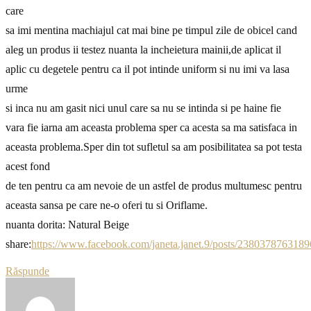
care
sa imi mentina machiajul cat mai bine pe timpul zile de obicel cand
aleg un produs ii testez nuanta la incheietura mainii,de aplicat il
aplic cu degetele pentru ca il pot intinde uniform si nu imi va lasa
urme
si inca nu am gasit nici unul care sa nu se intinda si pe haine fie
vara fie iarna am aceasta problema sper ca acesta sa ma satisfaca in
aceasta problema.Sper din tot sufletul sa am posibilitatea sa pot testa
acest fond
de ten pentru ca am nevoie de un astfel de produs multumesc pentru
aceasta sansa pe care ne-o oferi tu si Oriflame.
nuanta dorita: Natural Beige
share:
https://www.facebook.com/janeta.janet.9/posts/238037876318
Răspunde