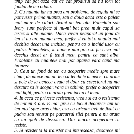
timp cat pot doza cat de cat produsul sa nu torn tot
fondul de ten odata.
2. Cu nuanta iar nu prea am probleme, de regula mi se
potriveste prima nuanta, sau a doua daca este o paleta
mai mare de culori. Avant un ten alb, Porcelain sau
Ivory sunt perfecte si nu-mi bat prea mult capul sa
testez si alte nuante. Daca vreau neaparat un fond de
ten si nu are nuanta mea, prefer si eu tot o nuanta mai
dechisa decat una inchisa, pentru ca o inchid usor cu
pudra. Bineinteles, la mine e mai greu sa fie ceva mai
deschis decat ar fi tenul meu, pentru ca sunt alba.
Probleme cu nuantele mai pot aparea vara cand ma
bronzez.
3. Caut un fond de ten cu acoperire medie spre mare
chiar, deoarece am un ten cu tendinte acneice, cu urme
si pete de la acneea avuta si doar cu corectorul nu ma
descurc sa le acopar. vara in schimb, prefer o acoperire
mai light, pentru ca arata prea incarcat tenul.
4. In ceea ce priveste rezistenta, vreau si eu o rezistenta
de minim 4 ore. E mai greu cu luciul deoarece am un
ten mixt spre gras chiar, asa ca oricum trebuie fixat cu
pudra sau retusat pe parcursul zilei pentru a nu arata
ca un glob de discoteca. Dar macar acoperirea sa
reziste.
5. Si rezistenta la transfer ma intereseaza, deoarece mi