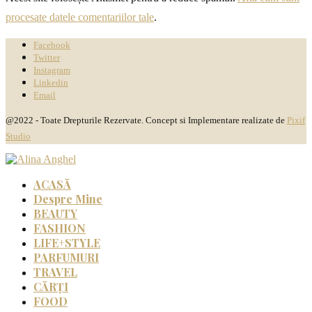
procesate datele comentariilor tale
.
Facebook
Twitter
Instagram
Linkedin
Email
@2022 - Toate Drepturile Rezervate. Concept si Implementare realizate de
Pixif
Studio
ACASĂ
Despre Mine
BEAUTY
FASHION
LIFE+STYLE
PARFUMURI
TRAVEL
CĂRȚI
FOOD