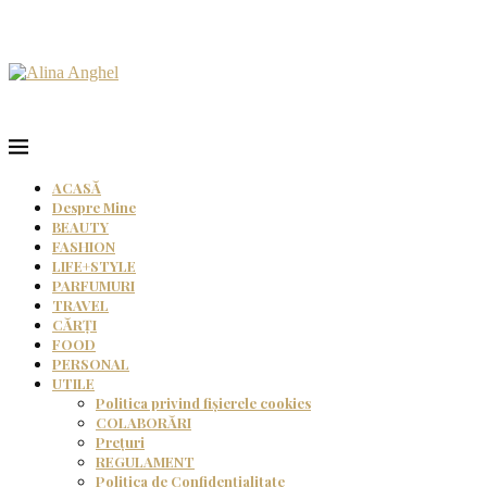
ACASĂ
Despre Mine
BEAUTY
FASHION
LIFE+STYLE
PARFUMURI
TRAVEL
CĂRȚI
FOOD
PERSONAL
UTILE
Politica privind fișierele cookies
COLABORĂRI
Prețuri
REGULAMENT
Politica de Confidențialitate