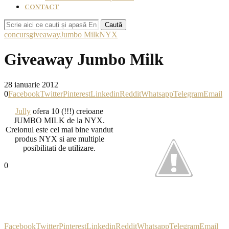
CONTACT
Caută
concurs
giveaway
Jumbo Milk
NYX
Giveaway Jumbo Milk
28 ianuarie 2012
0
Facebook
Twitter
Pinterest
Linkedin
Reddit
Whatsapp
Telegram
Email
Jully
ofera 10 (!!!) creioane
JUMBO MILK de la NYX.
Creionul este cel mai bine vandut
produs NYX si are multiple
posibilitati de utilizare.
0
Facebook
Twitter
Pinterest
Linkedin
Reddit
Whatsapp
Telegram
Email