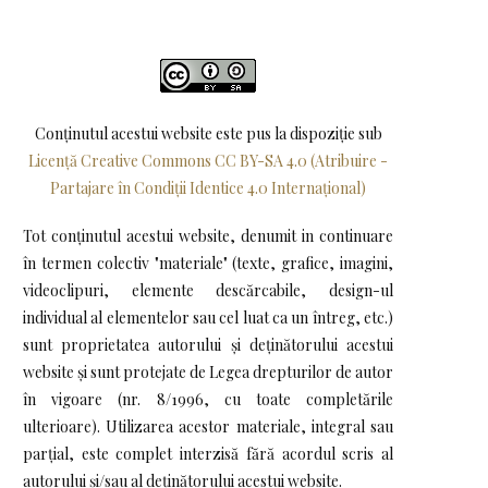
Conținutul acestui website este pus la dispoziţie sub
Licență Creative Commons CC BY-SA 4.0 (Atribuire -
Partajare în Condiții Identice 4.0 Internațional)
Tot conținutul acestui website, denumit in continuare
în termen colectiv "materiale" (texte, grafice, imagini,
videoclipuri, elemente descărcabile, design-ul
individual al elementelor sau cel luat ca un întreg, etc.)
sunt proprietatea autorului și deținătorului acestui
website și sunt protejate de Legea drepturilor de autor
în vigoare (nr. 8/1996, cu toate completările
ulterioare). Utilizarea acestor materiale, integral sau
parțial, este complet interzisă fără acordul scris al
autorului și/sau al deținătorului acestui website.