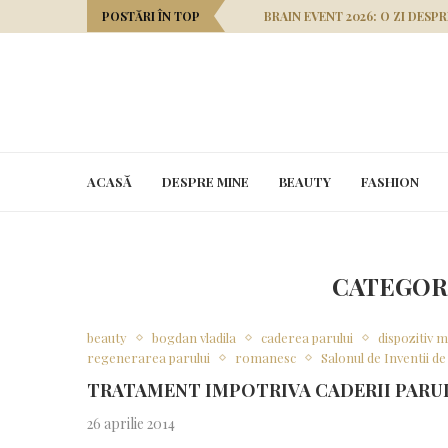
POSTĂRI ÎN TOP
BRAIN EVENT 2026: O ZI DESP
ACASĂ
DESPRE MINE
BEAUTY
FASHION
CATEGOR
beauty
bogdan vladila
caderea parului
dispozitiv m
regenerarea parului
romanesc
Salonul de Inventii d
TRATAMENT IMPOTRIVA CADERII PARU
26 aprilie 2014