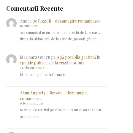
Comentarii Recente
Andra
pe
Rizzoli – dezamagire romaneasca
16 iunie 2026
Am cumpărat în jur de 20 de perechi de la aceasta
firma, în ultimii ani, de la sandale, pantofi, ghete,…
Marioara Gurgu
pe
Apă potabila gratuită în
spațiile publice: de la criză la soluții
24 februarie 2026
Multumim pentru informatii
Alina Anghel
pe
Rizzoli – dezamagire
romaneasca
15 februarie 2026
Marina, ce rău îmi pare să aud că nu și-au rezolvat
problemele...