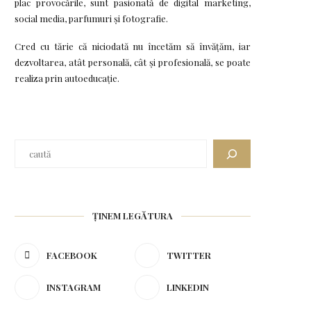
plac provocările, sunt pasionată de digital marketing,
social media, parfumuri și fotografie.
Cred cu tărie că niciodată nu încetăm să învățăm, iar
dezvoltarea, atât personală, cât și profesională, se poate
realiza prin autoeducație.
Caută
ȚINEM LEGĂTURA
FACEBOOK
TWITTER
INSTAGRAM
LINKEDIN