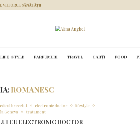
RE VIITORUL SĂNĂTĂȚII
LIFE+STYLE
PARFUMURI
TRAVEL
CĂRȚI
FOOD
P
IA:
ROMANESC
edical brevetat
electronic doctor
lifestyle
e la Geneva
tratament
LUI CU ELECTRONIC DOCTOR