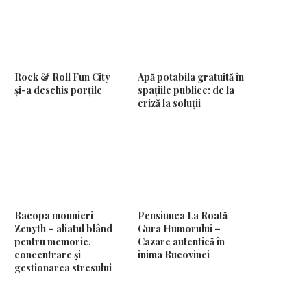
Rock & Roll Fun City
Apă potabila gratuită în
și-a deschis porțile
spațiile publice: de la
criză la soluții
Bacopa monnieri
Pensiunea La Roată
Zenyth – aliatul blând
Gura Humorului –
pentru memorie,
Cazare autentică în
concentrare și
inima Bucovinei
gestionarea stresului