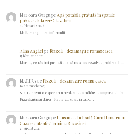
Marioara Gurgu
pe
Apă potabila gratuită în spațiile
publice: de la criză la soluții
24 februarie 2026
Multumim pentru informatii
Alina Anghel
pe
Rizzoli – dezamagire romaneasca
15 februarie 2026
Marina, ce rău îmi pare să aud că nu și-au rezolvat problemele...
MARINA
pe
Rizzoli – dezamagire romaneasca
10 octombrie 2025
Si eu am avut o experienta neplacuta cu adidasii cumparati de la
Rizzoli,numai dupa 3 luni s-au spart in talpa…
Marioara Gurgu
pe
Pensiunea La Roată Gura Humorului –
Cazare autentică în inima Bucovinei
21 august 2025