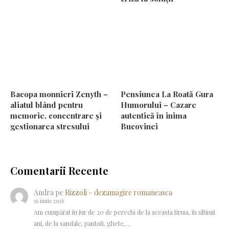
Bacopa monnieri Zenyth –
Pensiunea La Roată Gura
aliatul blând pentru
Humorului – Cazare
memorie, concentrare și
autentică în inima
gestionarea stresului
Bucovinei
Comentarii Recente
Andra
pe
Rizzoli – dezamagire romaneasca
16 iunie 2026
Am cumpărat în jur de 20 de perechi de la aceasta firma, în ultimii
ani, de la sandale, pantofi, ghete,…