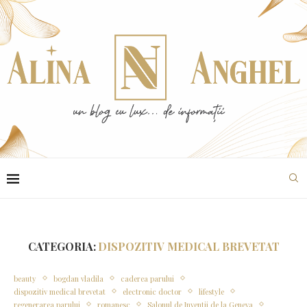
CATEGORIA:
DISPOZITIV MEDICAL BREVETAT
beauty
bogdan vladila
caderea parului
dispozitiv medical brevetat
electronic doctor
lifestyle
regenerarea parului
romanesc
Salonul de Inventii de la Geneva