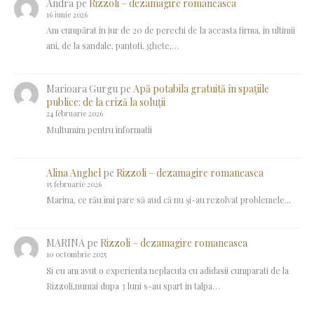
Andra
pe
Rizzoli – dezamagire romaneasca
16 iunie 2026
Am cumpărat în jur de 20 de perechi de la aceasta firma, în ultimii
ani, de la sandale, pantofi, ghete,…
Marioara Gurgu
pe
Apă potabila gratuită în spațiile
publice: de la criză la soluții
24 februarie 2026
Multumim pentru informatii
Alina Anghel
pe
Rizzoli – dezamagire romaneasca
15 februarie 2026
Marina, ce rău îmi pare să aud că nu și-au rezolvat problemele...
MARINA
pe
Rizzoli – dezamagire romaneasca
10 octombrie 2025
Si eu am avut o experienta neplacuta cu adidasii cumparati de la
Rizzoli,numai dupa 3 luni s-au spart in talpa…