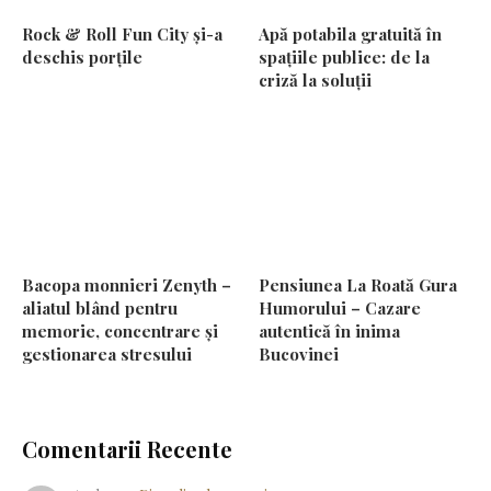
Rock & Roll Fun City și-a
Apă potabila gratuită în
deschis porțile
spațiile publice: de la
criză la soluții
Bacopa monnieri Zenyth –
Pensiunea La Roată Gura
aliatul blând pentru
Humorului – Cazare
memorie, concentrare și
autentică în inima
gestionarea stresului
Bucovinei
Comentarii Recente