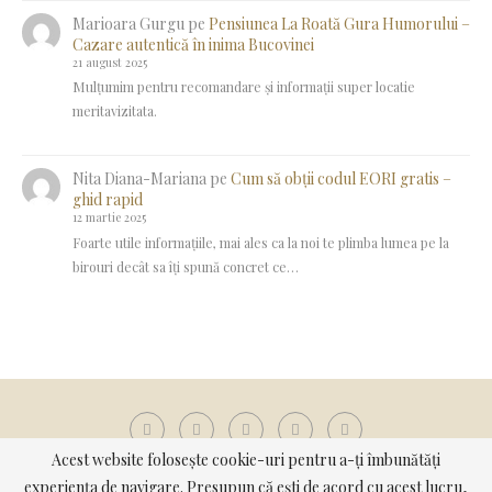
Marioara Gurgu
pe
Pensiunea La Roată Gura Humorului –
Cazare autentică în inima Bucovinei
21 august 2025
Mulțumim pentru recomandare și informații super locatie
meritavizitata.
Nita Diana-Mariana
pe
Cum să obții codul EORI gratis –
ghid rapid
12 martie 2025
Foarte utile informațiile, mai ales ca la noi te plimba lumea pe la
birouri decât sa îți spună concret ce…
Acest website folosește cookie-uri pentru a-ți îmbunătăți
experiența de navigare. Presupun că ești de acord cu acest lucru,