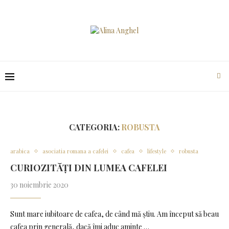
CATEGORIA:
ROBUSTA
arabica
asociatia romana a cafelei
cafea
lifestyle
robusta
CURIOZITĂȚI DIN LUMEA CAFELEI
30 noiembrie 2020
Sunt mare iubitoare de cafea, de când mă știu. Am început să beau
cafea prin generală, dacă îmi aduc aminte …