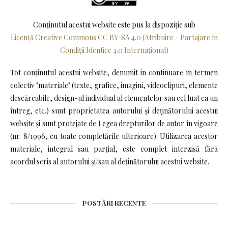
Conținutul acestui website este pus la dispoziţie sub
Licență Creative Commons CC BY-SA 4.0 (Atribuire - Partajare în
Condiții Identice 4.0 Internațional)
Tot conținutul acestui website, denumit in continuare în termen
colectiv "materiale" (texte, grafice, imagini, videoclipuri, elemente
descărcabile, design-ul individual al elementelor sau cel luat ca un
întreg, etc.) sunt proprietatea autorului și deținătorului acestui
website și sunt protejate de Legea drepturilor de autor în vigoare
(nr. 8/1996, cu toate completările ulterioare). Utilizarea acestor
materiale, integral sau parțial, este complet interzisă fără
acordul scris al autorului și/sau al deținătorului acestui website.
POSTĂRI RECENTE