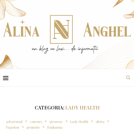
CATEGORIA:
LADY HEALTH
advertorial
concurs
giveaway
Lady Health
oferta
Pagosten
promotie
Ropharma