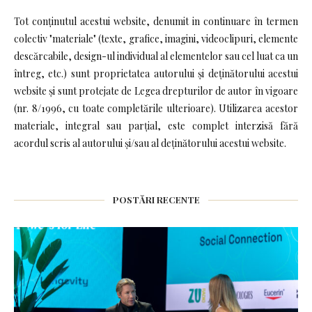
Tot conținutul acestui website, denumit in continuare în termen
colectiv "materiale" (texte, grafice, imagini, videoclipuri, elemente
descărcabile, design-ul individual al elementelor sau cel luat ca un
întreg, etc.) sunt proprietatea autorului și deținătorului acestui
website și sunt protejate de Legea drepturilor de autor în vigoare
(nr. 8/1996, cu toate completările ulterioare). Utilizarea acestor
materiale, integral sau parțial, este complet interzisă fără
acordul scris al autorului și/sau al deținătorului acestui website.
POSTĂRI RECENTE