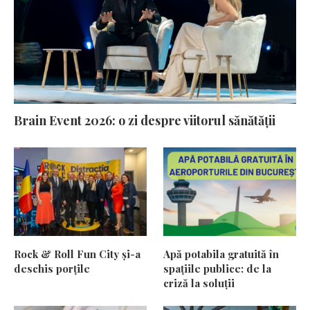
Brain Event 2026: o zi despre viitorul sănătății
Rock & Roll Fun City și-a
Apă potabila gratuită în
deschis porțile
spațiile publice: de la
criză la soluții