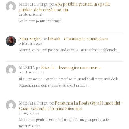
Marioara Gurgu
pe
Apă potabila gratuită în spațiile
publice: de la criză la soluții
24 februarie 2026
Multumim pentru informatii
Alina Anghel
pe
Rizzoli – dezamagire romaneasca
15 februarie 2026
Marina, ce rău îmi pare să aud că nu și-au rezolvat problemele...
MARINA
pe
Rizzoli – dezamagire romaneasca
10 octombrie 2025
Si eu am avut o experienta neplacuta cu adidasii cumparati de la
Rizzoli,numai dupa 3 luni s-au spart in talpa…
Marioara Gurgu
pe
Pensiunea La Roată Gura Humorului –
Cazare autentică în inima Bucovinei
21 august 2025
Mulțumim pentru recomandare și informații super locatie
meritavizitata.