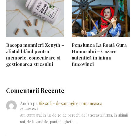
Bacopa monnieri Zenyth –
Pensiunea La Roată Gura
aliatul blând pentru
Humorului – Cazare
memorie, concentrare și
autentică în inima
gestionarea stresului
Bucovinei
Comentarii Recente
Andra
pe
Rizzoli – dezamagire romaneasca
16 iunie 2026
Am cumpărat în jur de 20 de perechi de la aceasta firma, în ultimii
ani, de la sandale, pantofi, ghete,…