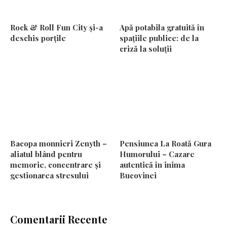
Rock & Roll Fun City și-a
Apă potabila gratuită în
deschis porțile
spațiile publice: de la
criză la soluții
Bacopa monnieri Zenyth –
Pensiunea La Roată Gura
aliatul blând pentru
Humorului – Cazare
memorie, concentrare și
autentică în inima
gestionarea stresului
Bucovinei
Comentarii Recente