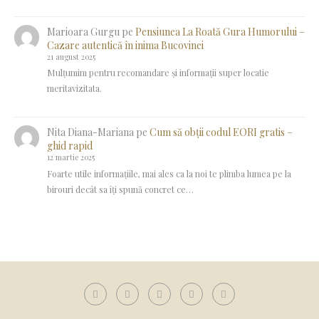
Marioara Gurgu
pe
Pensiunea La Roată Gura Humorului –
Cazare autentică în inima Bucovinei
21 august 2025
Mulțumim pentru recomandare și informații super locatie
meritavizitata.
Nita Diana-Mariana
pe
Cum să obții codul EORI gratis –
ghid rapid
12 martie 2025
Foarte utile informațiile, mai ales ca la noi te plimba lumea pe la
birouri decât sa îți spună concret ce…