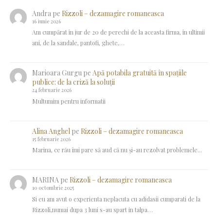
Andra
pe
Rizzoli – dezamagire romaneasca
16 iunie 2026
Am cumpărat în jur de 20 de perechi de la aceasta firma, în ultimii
ani, de la sandale, pantofi, ghete,…
Marioara Gurgu
pe
Apă potabila gratuită în spațiile
publice: de la criză la soluții
24 februarie 2026
Multumim pentru informatii
Alina Anghel
pe
Rizzoli – dezamagire romaneasca
15 februarie 2026
Marina, ce rău îmi pare să aud că nu și-au rezolvat problemele...
MARINA
pe
Rizzoli – dezamagire romaneasca
10 octombrie 2025
Si eu am avut o experienta neplacuta cu adidasii cumparati de la
Rizzoli,numai dupa 3 luni s-au spart in talpa…