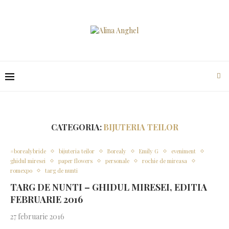
CATEGORIA:
BIJUTERIA TEILOR
#borealybride
bijuteria teilor
Borealy
Emily G
eveniment
ghidul miresei
paper flowers
personale
rochie de mireasa
romexpo
targ de nunti
TARG DE NUNTI – GHIDUL MIRESEI, EDITIA
FEBRUARIE 2016
27 februarie 2016