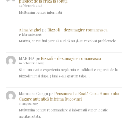
publice: de la criză la soluții
24 februarie 2026
Multumim pentru informatii
Alina Anghel
pe
Rizzoli – dezamagire romaneasca
15 februarie 2026
Marina, ce rău îmi pare să aud că nu și-au rezolvat problemele...
MARINA
pe
Rizzoli – dezamagire romaneasca
10 octombrie 2025
Si eu am avut o experienta neplacuta cu adidasii cumparati de la
Rizzoli,numai dupa 3 luni s-au spart in talpa…
Marioara Gurgu
pe
Pensiunea La Roată Gura Humorului –
Cazare autentică în inima Bucovinei
21 august 2025
Mulțumim pentru recomandare și informații super locatie
meritavizitata.