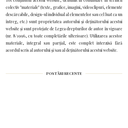
Tot conținutul acestui website, denumit in continuare în termen
colectiv "materiale" (texte, grafice, imagini, videoclipuri, elemente
descărcabile, design-ul individual al elementelor sau cel luat ca un
întreg, etc.) sunt proprietatea autorului și deținătorului acestui
website și sunt protejate de Legea drepturilor de autor în vigoare
(nr. 8/1996, cu toate completările ulterioare). Utilizarea acestor
materiale, integral sau parțial, este complet interzisă fără
acordul scris al autorului și/sau al deținătorului acestui website.
POSTĂRI RECENTE