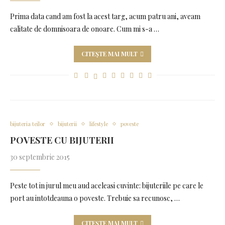
Prima data cand am fost la acest targ, acum patru ani, aveam
calitate de domnisoara de onoare. Cum mi s-a …
CITEȘTE MAI MULT
bijuteria teilor
bijuterii
lifestyle
poveste
POVESTE CU BIJUTERII
30 septembrie 2015
Peste tot in jurul meu aud aceleasi cuvinte: bijuteriile pe care le
port au intotdeauna o poveste. Trebuie sa recunosc, …
CITEȘTE MAI MULT