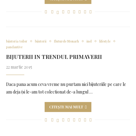
bijuteria teilor
bijuterii
fluturele Monarh
inel
lifestyle
pandantive
BIJUTERII IN TRENDUL PRIMAVERII
22 martie 2015
Daca pana acum ceva vreme nu purtam nici bijuteriile pe care le
am deja (si le-am tot colectionat de-a lungul …
CITEȘTE MAI MULT