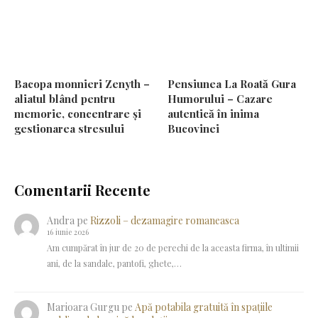
Bacopa monnieri Zenyth –
Pensiunea La Roată Gura
aliatul blând pentru
Humorului – Cazare
memorie, concentrare și
autentică în inima
gestionarea stresului
Bucovinei
Comentarii Recente
Andra
pe
Rizzoli – dezamagire romaneasca
16 iunie 2026
Am cumpărat în jur de 20 de perechi de la aceasta firma, în ultimii
ani, de la sandale, pantofi, ghete,…
Marioara Gurgu
pe
Apă potabila gratuită în spațiile