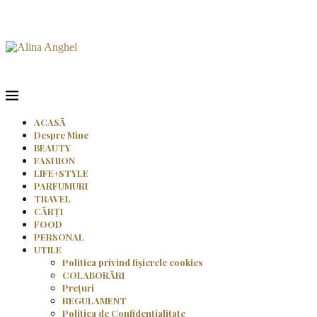
ACASĂ
Despre Mine
BEAUTY
FASHION
LIFE+STYLE
PARFUMURI
TRAVEL
CĂRȚI
FOOD
PERSONAL
UTILE
Politica privind fișierele cookies
COLABORĂRI
Prețuri
REGULAMENT
Politica de Confidențialitate