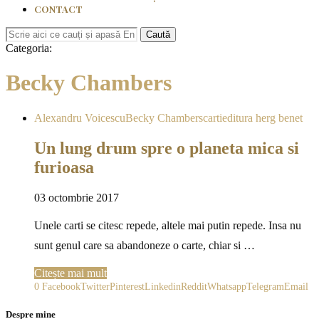
CONTACT
Caută
Categoria:
Becky Chambers
Alexandru Voicescu
Becky Chambers
carti
editura herg benet
Un lung drum spre o planeta mica si
furioasa
03 octombrie 2017
Unele carti se citesc repede, altele mai putin repede. Insa nu
sunt genul care sa abandoneze o carte, chiar si …
Citește mai mult
0
Facebook
Twitter
Pinterest
Linkedin
Reddit
Whatsapp
Telegram
Email
Despre mine