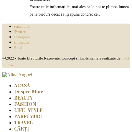
Foarte utile informațiile, mai ales ca la noi te plimba lumea
pe la birouri decât sa îți spună concret ce…
Facebook
Twitter
Instagram
Linkedin
Email
@2022 - Toate Drepturile Rezervate. Concept si Implementare realizate de
Pixif
Studio
ACASĂ
Despre Mine
BEAUTY
FASHION
LIFE+STYLE
PARFUMURI
TRAVEL
CĂRȚI