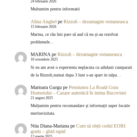
24 februarie 2026
Multumim pentru informatii
Alina Anghel
pe
Rizzoli – dezamagire romaneasca
15 februarie 2026
Marina, ce rău îmi pare să aud că nu și-au rezolvat
problemele...
MARINA
pe
Rizzoli – dezamagire romaneasca
10 octombrie 2025
Si eu am avut o experienta neplacuta cu adidasii cumparati
de la Rizzoli,numai dupa 3 luni s-au spart in talpa…
Marioara Gurgu
pe
Pensiunea La Roată Gura
Humorului – Cazare autentică în inima Bucovinei
21 august 2025
Mulțumim pentru recomandare și informații super locatie
meritavizitata.
Nita Diana-Mariana
pe
Cum să obții codul EORI
gratis – ghid rapid
12 martie 2025