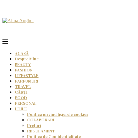
ACASĂ
Despre Mine
BEAUTY
FASHION
LIFE+STYLE
PARFUMURI
TRAVEL
CĂRȚI
FOOD
PERSONAL
UTILE
Politica privind fișierele cookies
COLABORĂRI
Prețuri
REGULAMENT
Politica de Confidențialitate