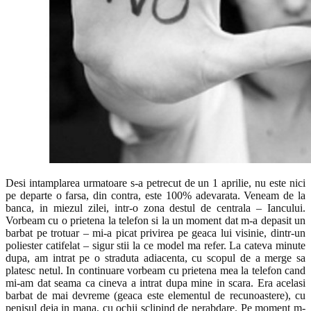
Desi intamplarea urmatoare s-a petrecut de un 1 aprilie, nu este nici
pe departe o farsa, din contra, este 100% adevarata. Veneam de la
banca, in miezul zilei, intr-o zona destul de centrala – Iancului.
Vorbeam cu o prietena la telefon si la un moment dat m-a depasit un
barbat pe trotuar – mi-a picat privirea pe geaca lui visinie, dintr-un
poliester catifelat – sigur stii la ce model ma refer. La cateva minute
dupa, am intrat pe o straduta adiacenta, cu scopul de a merge sa
platesc netul. In continuare vorbeam cu prietena mea la telefon cand
mi-am dat seama ca cineva a intrat dupa mine in scara. Era acelasi
barbat de mai devreme (geaca este elementul de recunoastere), cu
penisul deja in mana, cu ochii sclipind de nerabdare. Pe moment m-