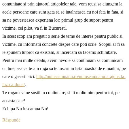
comunitate si prin ajutorul articolelor tale, vom reusi sa ajungem la
acele persoane care sunt gata sa se intalneasca cu noi fata in fata, si
sa ne povesteasca experiena lor: primul grup de suport pentru
victime, cel pilot, va fi in Bucuresti.
In scest scop am pregatit o serie de teme de interes pentru public si
victime, cu informatii concrete despre care poti scrie. Scopul ar fi sa
le spunem tutoror ca existam, si incercam sa facemo schimbare.
Pentru mai multe detalii, avem nevoie sa continuam sa comunicam
cu tine, asa ca te-am ruga sa te inscrii in lista noastra de e-mailuri, pe
care o gasesti aici:
http://nuinseamnanu.ro/nuinseamnanu-a-ajuns-la-
faza-a-doua/
.
Te rugam sa ne sustii in continuare, si iti multumim pentru tot, pe
aceasta cale!
Echipa Nu inseamna Nu!
Răspunde