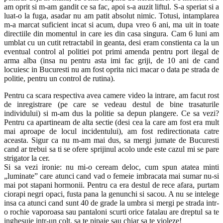
am oprit si m-am gandit ce sa fac, apoi s-a auzit liftul. S-a speriat si a
luat-o la fuga, asadar nu am patit absolut nimic. Totusi, intamplarea
m-a marcat suficient incat si acum, dupa vreo 6 ani, ma uit in toate
directiile din momentul in care ies din casa singura. Cam 6 luni am
umblat cu un cutit retractabil in geanta, desi eram constienta ca la un
eventual control al politiei pot primi amenda pentru port ilegal de
arma alba (insa nu pentru asta imi fac griji, de 10 ani de cand
locuiesc in Bucuresti nu am fost oprita nici macar o data pe strada de
politie, pentru un control de rutina).
Pentru ca scara respectiva avea camere video la intrare, am facut rost
de inregistrare (pe care se vedeau destul de bine trasaturile
individului) si m-am dus la politie sa depun plangere. Ce sa vezi?
Pentru ca apartineam de alta sectie (desi cea la care am fost era mult
mai aproape de locul incidentului), am fost redirectionata catre
aceasta. Sigur ca nu m-am mai dus, sa mergi jumate de Bucuresti
cand ar trebui sa ti se ofere sprijinul acolo unde este cazul mi se pare
strigator la cer.
Si sa vezi ironie: nu mi-o ceream deloc, cum spun atatea minti
„luminate” care atunci cand vad o femeie imbracata mai sumar nu-si
mai pot stapani hormonii. Pentru ca era destul de rece afara, purtam
ciorapi negri opaci, fusta pana la genunchi si sacou. A nu se intelege
insa ca atunci cand sunt 40 de grade la umbra si mergi pe strada intr-
o rochie vaporoasa sau pantaloni scurti orice fatalau are dreptul sa te
inghesuie intr-un colt, sa te pipaie sau chiar sa te violeze!