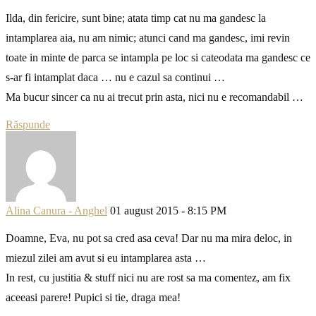
Ilda, din fericire, sunt bine; atata timp cat nu ma gandesc la
intamplarea aia, nu am nimic; atunci cand ma gandesc, imi revin
toate in minte de parca se intampla pe loc si cateodata ma gandesc ce
s-ar fi intamplat daca … nu e cazul sa continui …
Ma bucur sincer ca nu ai trecut prin asta, nici nu e recomandabil …
Răspunde
Alina Canura - Anghel
01 august 2015 - 8:15 PM
Doamne, Eva, nu pot sa cred asa ceva! Dar nu ma mira deloc, in
miezul zilei am avut si eu intamplarea asta …
In rest, cu justitia & stuff nici nu are rost sa ma comentez, am fix
aceeasi parere! Pupici si tie, draga mea!