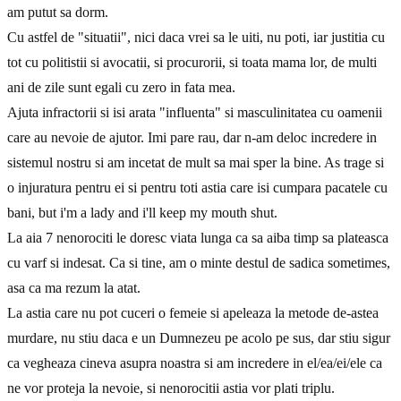
am putut sa dorm.
Cu astfel de "situatii", nici daca vrei sa le uiti, nu poti, iar justitia cu
tot cu politistii si avocatii, si procurorii, si toata mama lor, de multi
ani de zile sunt egali cu zero in fata mea.
Ajuta infractorii si isi arata "influenta" si masculinitatea cu oamenii
care au nevoie de ajutor. Imi pare rau, dar n-am deloc incredere in
sistemul nostru si am incetat de mult sa mai sper la bine. As trage si
o injuratura pentru ei si pentru toti astia care isi cumpara pacatele cu
bani, but i'm a lady and i'll keep my mouth shut.
La aia 7 nenorociti le doresc viata lunga ca sa aiba timp sa plateasca
cu varf si indesat. Ca si tine, am o minte destul de sadica sometimes,
asa ca ma rezum la atat.
La astia care nu pot cuceri o femeie si apeleaza la metode de-astea
murdare, nu stiu daca e un Dumnezeu pe acolo pe sus, dar stiu sigur
ca vegheaza cineva asupra noastra si am incredere in el/ea/ei/ele ca
ne vor proteja la nevoie, si nenorocitii astia vor plati triplu.