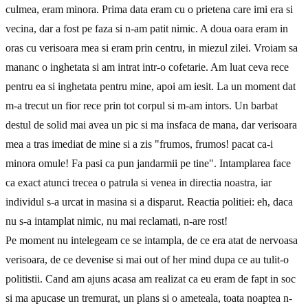
culmea, eram minora. Prima data eram cu o prietena care imi era si
vecina, dar a fost pe faza si n-am patit nimic. A doua oara eram in
oras cu verisoara mea si eram prin centru, in miezul zilei. Vroiam sa
mananc o inghetata si am intrat intr-o cofetarie. Am luat ceva rece
pentru ea si inghetata pentru mine, apoi am iesit. La un moment dat
m-a trecut un fior rece prin tot corpul si m-am intors. Un barbat
destul de solid mai avea un pic si ma insfaca de mana, dar verisoara
mea a tras imediat de mine si a zis "frumos, frumos! pacat ca-i
minora omule! Fa pasi ca pun jandarmii pe tine". Intamplarea face
ca exact atunci trecea o patrula si venea in directia noastra, iar
individul s-a urcat in masina si a disparut. Reactia politiei: eh, daca
nu s-a intamplat nimic, nu mai reclamati, n-are rost!
Pe moment nu intelegeam ce se intampla, de ce era atat de nervoasa
verisoara, de ce devenise si mai out of her mind dupa ce au tulit-o
politistii. Cand am ajuns acasa am realizat ca eu eram de fapt in soc
si ma apucase un tremurat, un plans si o ameteala, toata noaptea n-