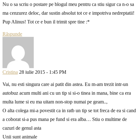
Nu o sa scriu o postare pe blogul meu pentru ca stiu sigur ca n-o sa
ma cenzurez deloc, dar sustin absolut tot ce e impotriva nedreptatii!
Pup Alinus! Tot ce e bun il trimit spre tine :*
Răspunde
Cristina
28 iulie 2015 - 1:45 PM
Vai, nu esti singura care ai patit din astea. Eu m-am trezit intr-un
autobuz acum multi ani cu un tip si si-o tinea in mana, bine ca era
multa lume si eu ma uitam non-stop numai pe geam..,
O alta colega mi-a povestit ca in ratb un tip se tot freca de ea si cand
a coborat si-a pus mana pe fund si era alba… Stiu o multime de
cazuri de genul asta
Unii sunt animale