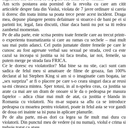
Am scris postarea asta pornind de la revolta cu care am citit
articolele despre fata din Vaslui, violata de 7 javre ordinare si careia
ii doresc din toata inima sa poata trece peste acest incident. Draga
mea, depune plangere pentru defaimare si stoarce-i de bani pe ei si
parintii lor, legal, fara discutii, chiar daca banii nu pot sa iti redea
zambetul momentan.
Pe de alta parte, este scrisa pentru toate femeile care au trecut printr-
o experienta traumatizanta si care au ramas cu sechele – mai mult
sau mai putin adanci. Cel putin jumatate dintre femeile pe care le
cunosc au fost agresate verbal sau sexual pe strada, cred ca este
cazul sa inceapa si justitia sa isi faca treaba, iar noi, femeile, sa
putem merge pe strada fara FRICA.
Ce le doresc eu violatorilor? Mai bine sa nu stie, caci sunt cam
sadica de felul meu si amatoare de filme de groaza, fan 100%
declarat al lui Stephen King si am si o imaginatie cam bogata, iar
„sex surpriza” ar fi o placere pe care s-o ceara singuri daca ar reusi
sa-mi citeasca mintea. Sper totusi, in al n-spelea ceas, ca justitia sa
arate ca mai are un dram de onoare si le da o pedeapsa pe masura
faptelor – adica chiar mai mult de atat, ca justitia e blanda in
Romania cu violatorii. Nu m-ar supara sa aflu ca se introduce
pedeapsa cu moartea pentru violatori, poate in felul asta se vor gandi
de doua ori inainte sa isi puna in aplicare planurile.
Pe de alta parte, mi-as dori ca legea sa fie mult mai dura cu
violatorii. Din punctul meu de vedere (si nu numai), violul e crima si
trebuie tratat ca atare.