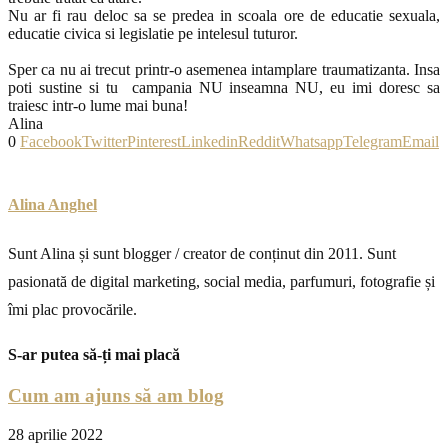
Nu ar fi rau deloc sa se predea in scoala ore de educatie sexuala,
educatie civica si legislatie pe intelesul tuturor.
Sper ca nu ai trecut printr-o asemenea intamplare traumatizanta. Insa
poti sustine si tu campania NU inseamna NU, eu imi doresc sa
traiesc intr-o lume mai buna!
Alina
0
Facebook
Twitter
Pinterest
Linkedin
Reddit
Whatsapp
Telegram
Email
Alina Anghel
Sunt Alina și sunt blogger / creator de conținut din 2011. Sunt
pasionată de digital marketing, social media, parfumuri, fotografie și
îmi plac provocările.
S-ar putea să-ți mai placă
Cum am ajuns să am blog
28 aprilie 2022