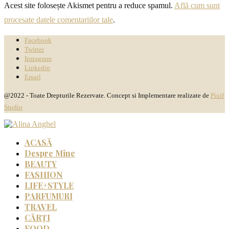
Acest site folosește Akismet pentru a reduce spamul.
Află cum sunt
procesate datele comentariilor tale
.
Facebook
Twitter
Instagram
Linkedin
Email
@2022 - Toate Drepturile Rezervate. Concept si Implementare realizate de
Pixif
Studio
ACASĂ
Despre Mine
BEAUTY
FASHION
LIFE+STYLE
PARFUMURI
TRAVEL
CĂRȚI
FOOD