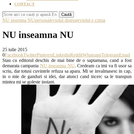
CONTACT
Caută
NU insemna NU
personale
violul distruge
violul e crima
NU inseamna NU
25 iulie 2015
0
Facebook
Twitter
Pinterest
Linkedin
Reddit
Whatsapp
Telegram
Email
Stau cu editorul deschis de mai bine de o saptamana, cand a fost
demarata campania
NU inseamna NU
. Credeam ca imi va fi usor sa
scriu, dar totusi cuvintele refuza sa apara. Mi se invalmasesc in cap,
in o mie de ganduri si idei, dar atunci cand incerc sa le transpun
mintea mi se goleste instant.