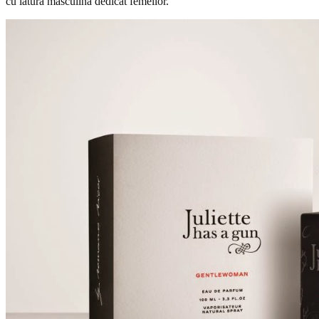
cu latura masculina dedicat femeilor.