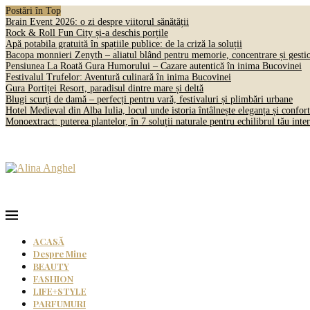
Postări în Top
Brain Event 2026: o zi despre viitorul sănătății
Rock & Roll Fun City și-a deschis porțile
Apă potabila gratuită în spațiile publice: de la criză la soluții
Bacopa monnieri Zenyth – aliatul blând pentru memorie, concentrare și gestio
Pensiunea La Roată Gura Humorului – Cazare autentică în inima Bucovinei
Festivalul Trufelor: Aventură culinară în inima Bucovinei
Gura Portiței Resort, paradisul dintre mare și deltă
Blugi scurți de damă – perfecți pentru vară, festivaluri și plimbări urbane
Hotel Medieval din Alba Iulia, locul unde istoria întâlnește eleganța și confort
Monoextract: puterea plantelor, în 7 soluții naturale pentru echilibrul tău inter
ACASĂ
Despre Mine
BEAUTY
FASHION
LIFE+STYLE
PARFUMURI