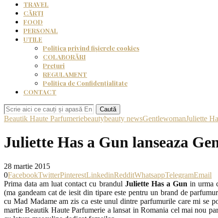
TRAVEL
CĂRȚI
FOOD
PERSONAL
UTILE
Politica privind fișierele cookies
COLABORĂRI
Prețuri
REGULAMENT
Politica de Confidențialitate
CONTACT
Caută
Beautik Haute Parfumerie
beauty
beauty news
Gentlewoman
Juliette H
Juliette Has a Gun lanseaza G
28 martie 2015
0
Facebook
Twitter
Pinterest
Linkedin
Reddit
Whatsapp
Telegram
Email
Prima data am luat contact cu brandul
Juliette Has a Gun
in urma c
(ma gandeam cat de iesit din tipare este pentru un brand de parfumuri
cu Mad Madame am zis ca este unul dintre parfumurile care mi se po
martie Beautik Haute Parfumerie a lansat in Romania cel mai nou p