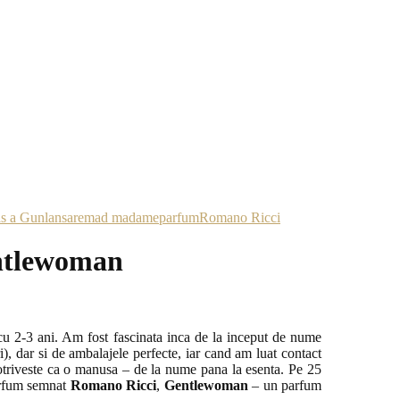
as a Gun
lansare
mad madame
parfum
Romano Ricci
entlewoman
u 2-3 ani. Am fost fascinata inca de la inceput de nume
), dar si de ambalajele perfecte, iar cand am luat contact
triveste ca o manusa – de la nume pana la esenta. Pe 25
arfum semnat
Romano Ricci
,
Gentlewoman
– un parfum