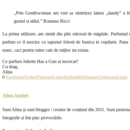
„Prin Gentlewoman am vrut sa sintetizez latura „dandy” a feme
gustul si stilul.” Romano Ricci
La prima utilizare, am simtit din plin mirosul de migdale. Parfumul 
parfum ce il asociez cu sapunul folosit de bunica in copilarie. Pana
urasc, caci pentru mine cale de mijloc nu exista.
Ce parfum Juliette Has a Gun ai incercat?
Cu drag,
Alina
0
Facebook
Twitter
Pinterest
Linkedin
Reddit
Whatsapp
Telegram
Email
Alina Anghel
Sunt Alina și sunt blogger / creator de conținut din 2011. Sunt pasiona
fotografie și îmi plac provocările.