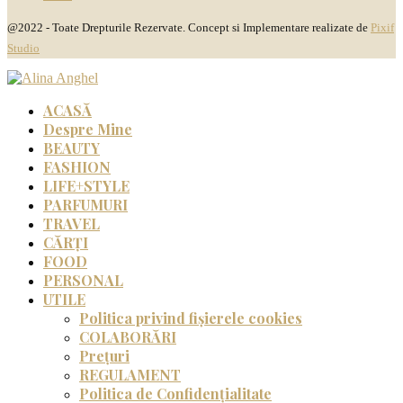
@2022 - Toate Drepturile Rezervate. Concept si Implementare realizate de
Pixif
Studio
ACASĂ
Despre Mine
BEAUTY
FASHION
LIFE+STYLE
PARFUMURI
TRAVEL
CĂRȚI
FOOD
PERSONAL
UTILE
Politica privind fișierele cookies
COLABORĂRI
Prețuri
REGULAMENT
Politica de Confidențialitate