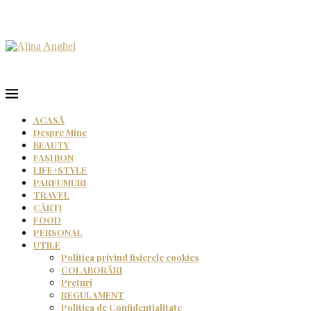
ACASĂ
Despre Mine
BEAUTY
FASHION
LIFE+STYLE
PARFUMURI
TRAVEL
CĂRȚI
FOOD
PERSONAL
UTILE
Politica privind fișierele cookies
COLABORĂRI
Prețuri
REGULAMENT
Politica de Confidențialitate