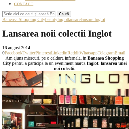
CONTACT
Caută
Baneasa Shopping City
beauty
Inglot
lansare
lansare Inglot
Lansarea noii colectii Inglot
16 august 2014
0
Facebook
Twitter
Pinterest
Linkedin
Reddit
Whatsapp
Telegram
Email
Am ajuns miercuri, pe o caldura infernala, in
Baneasa Shopping
City
pentru a participa la un eveniment marca
Inglot: lansarea unei
noi colectii
.