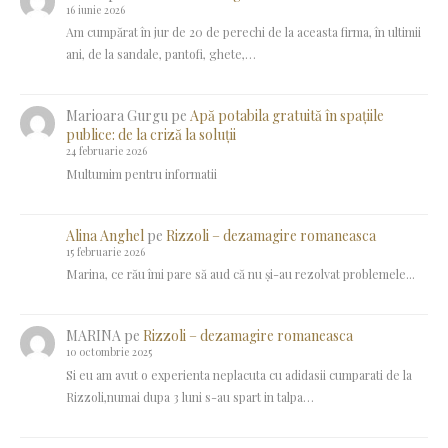
16 iunie 2026
Am cumpărat în jur de 20 de perechi de la aceasta firma, în ultimii
ani, de la sandale, pantofi, ghete,…
Marioara Gurgu
pe
Apă potabila gratuită în spațiile
publice: de la criză la soluții
24 februarie 2026
Multumim pentru informatii
Alina Anghel
pe
Rizzoli – dezamagire romaneasca
15 februarie 2026
Marina, ce rău îmi pare să aud că nu și-au rezolvat problemele...
MARINA
pe
Rizzoli – dezamagire romaneasca
10 octombrie 2025
Si eu am avut o experienta neplacuta cu adidasii cumparati de la
Rizzoli,numai dupa 3 luni s-au spart in talpa…