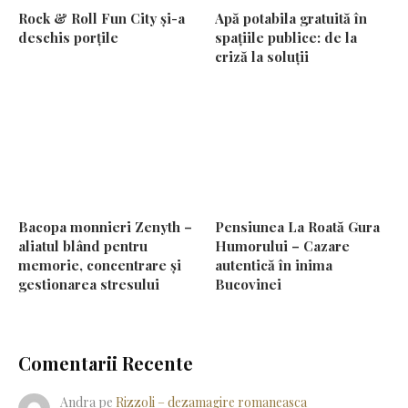
Rock & Roll Fun City și-a
Apă potabila gratuită în
deschis porțile
spațiile publice: de la
criză la soluții
Bacopa monnieri Zenyth –
Pensiunea La Roată Gura
aliatul blând pentru
Humorului – Cazare
memorie, concentrare și
autentică în inima
gestionarea stresului
Bucovinei
Comentarii Recente
Andra
pe
Rizzoli – dezamagire romaneasca