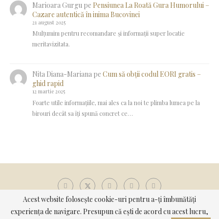
Marioara Gurgu
pe
Pensiunea La Roată Gura Humorului –
Cazare autentică în inima Bucovinei
21 august 2025
Mulțumim pentru recomandare și informații super locatie
meritavizitata.
Nita Diana-Mariana
pe
Cum să obții codul EORI gratis –
ghid rapid
12 martie 2025
Foarte utile informațiile, mai ales ca la noi te plimba lumea pe la
birouri decât sa îți spună concret ce…
Acest website folosește cookie-uri pentru a-ți îmbunătăți
experiența de navigare. Presupun că ești de acord cu acest lucru,