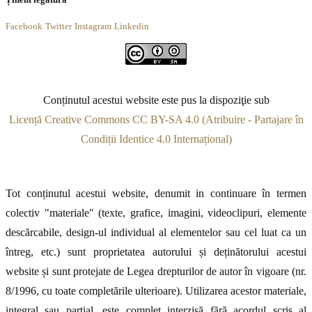
Facebook
Twitter
Instagram
Linkedin
Conținutul acestui website este pus la dispoziţie sub
Licență Creative Commons CC BY-SA 4.0 (Atribuire - Partajare în
Condiții Identice 4.0 Internațional)
Tot conținutul acestui website, denumit in continuare în termen
colectiv "materiale" (texte, grafice, imagini, videoclipuri, elemente
descărcabile, design-ul individual al elementelor sau cel luat ca un
întreg, etc.) sunt proprietatea autorului și deținătorului acestui
website și sunt protejate de Legea drepturilor de autor în vigoare (nr.
8/1996, cu toate completările ulterioare). Utilizarea acestor materiale,
integral sau parțial, este complet interzisă fără acordul scris al