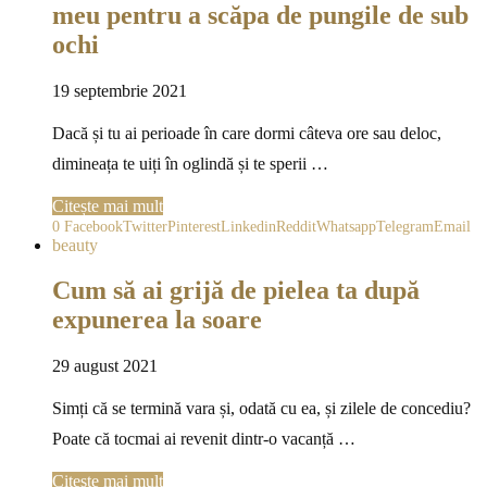
meu pentru a scăpa de pungile de sub
ochi
19 septembrie 2021
Dacă și tu ai perioade în care dormi câteva ore sau deloc,
dimineața te uiți în oglindă și te sperii …
Citește mai mult
0
Facebook
Twitter
Pinterest
Linkedin
Reddit
Whatsapp
Telegram
Email
beauty
Cum să ai grijă de pielea ta după
expunerea la soare
29 august 2021
Simți că se termină vara și, odată cu ea, și zilele de concediu?
Poate că tocmai ai revenit dintr-o vacanță …
Citește mai mult