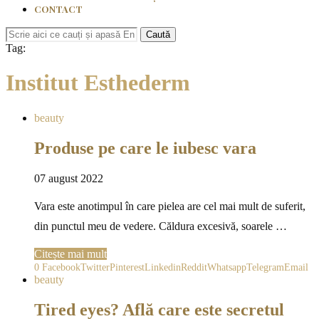
CONTACT
Caută
Tag:
Institut Esthederm
beauty
Produse pe care le iubesc vara
07 august 2022
Vara este anotimpul în care pielea are cel mai mult de suferit,
din punctul meu de vedere. Căldura excesivă, soarele …
Citește mai mult
0
Facebook
Twitter
Pinterest
Linkedin
Reddit
Whatsapp
Telegram
Email
beauty
Tired eyes? Află care este secretul