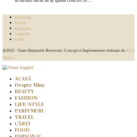
la birouri decât sa îți spună concret ce…
Facebook
Twitter
Instagram
Linkedin
Email
@2022 - Toate Drepturile Rezervate. Concept si Implementare realizate de
Pixif
Studio
ACASĂ
Despre Mine
BEAUTY
FASHION
LIFE+STYLE
PARFUMURI
TRAVEL
CĂRȚI
FOOD
PERSONAL