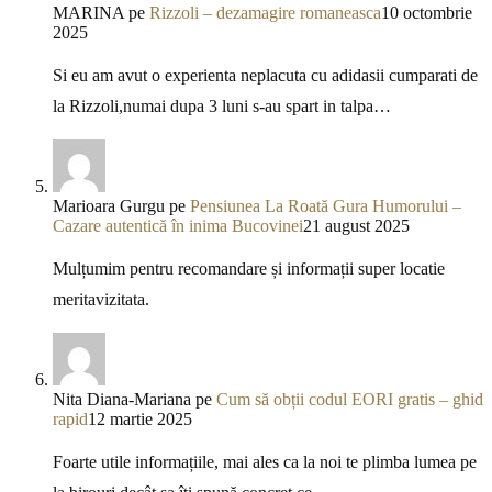
MARINA
pe
Rizzoli – dezamagire romaneasca
10 octombrie
2025
Si eu am avut o experienta neplacuta cu adidasii cumparati de
la Rizzoli,numai dupa 3 luni s-au spart in talpa…
Marioara Gurgu
pe
Pensiunea La Roată Gura Humorului –
Cazare autentică în inima Bucovinei
21 august 2025
Mulțumim pentru recomandare și informații super locatie
meritavizitata.
Nita Diana-Mariana
pe
Cum să obții codul EORI gratis – ghid
rapid
12 martie 2025
Foarte utile informațiile, mai ales ca la noi te plimba lumea pe