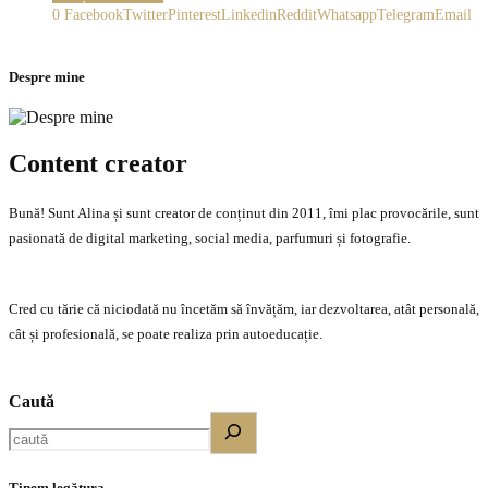
0
Facebook
Twitter
Pinterest
Linkedin
Reddit
Whatsapp
Telegram
Email
Despre mine
Content creator
Bună! Sunt Alina și sunt creator de conținut din 2011, îmi plac provocările, sunt
pasionată de digital marketing, social media, parfumuri și fotografie.
Cred cu tărie că niciodată nu încetăm să învățăm, iar dezvoltarea, atât personală,
cât și profesională, se poate realiza prin autoeducație.
Caută
Ținem legătura