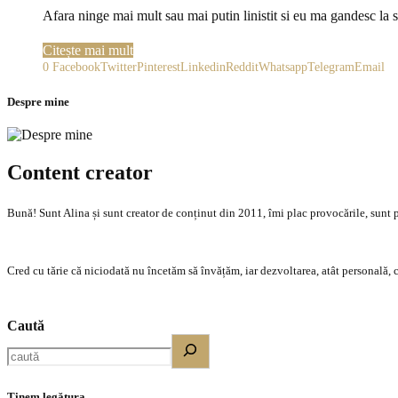
Afara ninge mai mult sau mai putin linistit si eu ma gandesc la 
Citește mai mult
0
Facebook
Twitter
Pinterest
Linkedin
Reddit
Whatsapp
Telegram
Email
Despre mine
Content creator
Bună! Sunt Alina și sunt creator de conținut din 2011, îmi plac provocările, sunt p
Cred cu tărie că niciodată nu încetăm să învățăm, iar dezvoltarea, atât personală, c
Caută
Ținem legătura