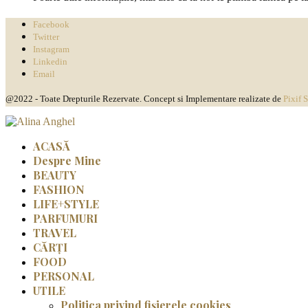
Facebook
Twitter
Instagram
Linkedin
Email
@2022 - Toate Drepturile Rezervate. Concept si Implementare realizate de
Pixif 
ACASĂ
Despre Mine
BEAUTY
FASHION
LIFE+STYLE
PARFUMURI
TRAVEL
CĂRȚI
FOOD
PERSONAL
UTILE
Politica privind fișierele cookies