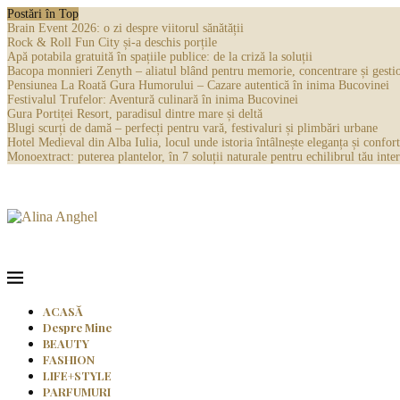
Postări în Top
Brain Event 2026: o zi despre viitorul sănătății
Rock & Roll Fun City și-a deschis porțile
Apă potabila gratuită în spațiile publice: de la criză la soluții
Bacopa monnieri Zenyth – aliatul blând pentru memorie, concentrare și gestio
Pensiunea La Roată Gura Humorului – Cazare autentică în inima Bucovinei
Festivalul Trufelor: Aventură culinară în inima Bucovinei
Gura Portiței Resort, paradisul dintre mare și deltă
Blugi scurți de damă – perfecți pentru vară, festivaluri și plimbări urbane
Hotel Medieval din Alba Iulia, locul unde istoria întâlnește eleganța și confort
Monoextract: puterea plantelor, în 7 soluții naturale pentru echilibrul tău inter
ACASĂ
Despre Mine
BEAUTY
FASHION
LIFE+STYLE
PARFUMURI