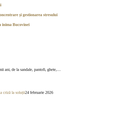
i
ncentrare și gestionarea stresului
n inima Bucovinei
mii ani, de la sandale, pantofi, ghete,…
a criză la soluții
24 februarie 2026