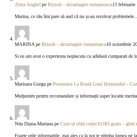
Alina Anghel
pe
Rizzoli – dezamagire romaneasca
15 februarie
Marina, ce rău îmi pare să aud că nu și-au rezolvat problemele..
MARINA
pe
Rizzoli – dezamagire romaneasca
10 octombrie 2
Si eu am avut o experienta neplacuta cu adidasii cumparati de l
Marioara Gurgu
pe
Pensiunea La Roată Gura Humorului – Caza
Mulțumim pentru recomandare și informații super locatie meritav
Nita Diana-Mariana
pe
Cum să obții codul EORI gratis – ghid 
Foarte utile informațiile, mai ales ca la noi te plimba lumea pe l