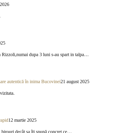
 2026
.
025
a Rizzoli,numai dupa 3 luni s-au spart in talpa…
re autentică în inima Bucovinei
21 august 2025
izitata.
rapid
12 martie 2025
a birouri decât sa îți spună concret ce…