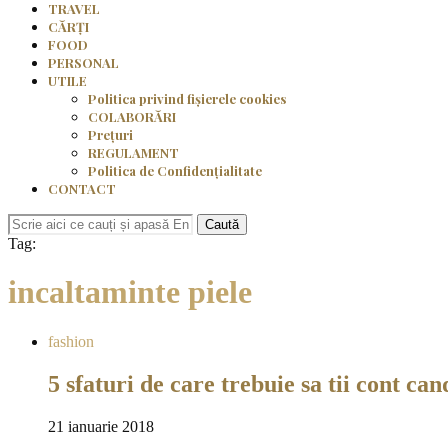
TRAVEL
CĂRȚI
FOOD
PERSONAL
UTILE
Politica privind fișierele cookies
COLABORĂRI
Prețuri
REGULAMENT
Politica de Confidențialitate
CONTACT
Caută
Tag:
incaltaminte piele
fashion
5 sfaturi de care trebuie sa tii cont ca
21 ianuarie 2018