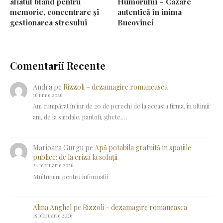
aliatul blând pentru
Humorului – Cazare
memorie, concentrare și
autentică în inima
gestionarea stresului
Bucovinei
Comentarii Recente
Andra
pe
Rizzoli – dezamagire romaneasca
16 iunie 2026
Am cumpărat în jur de 20 de perechi de la aceasta firma, în ultimii
ani, de la sandale, pantofi, ghete,…
Marioara Gurgu
pe
Apă potabila gratuită în spațiile
publice: de la criză la soluții
24 februarie 2026
Multumim pentru informatii
Alina Anghel
pe
Rizzoli – dezamagire romaneasca
15 februarie 2026