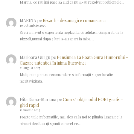
Marina, ce rău îmi pare să aud că nu și-au rezolvat problemele...
MARINA
pe
Rizzoli – dezamagire romaneasca
10 octombrie 2025
Si eu am avut o experienta neplacuta cu adidasii cumparati de la
Rizzoli,numai dupa 3 luni s-au spart in talpa…
Marioara Gurgu
pe
Pensiunea La Roată Gura Humorului –
Cazare autentică în inima Bucovinei
21 august 2025
Mulțumim pentru recomandare și informații super locatie
meritavizitata.
Nita Diana-Mariana
pe
Cum să obții codul EORI gratis –
ghid rapid
12 martie 2025
Foarte utile informațiile, mai ales ca la noi te plimba lumea pe la
birouri decât sa îți spună concret ce…