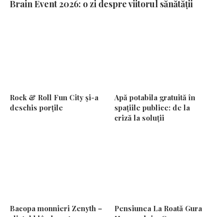
Brain Event 2026: o zi despre viitorul sănătății
Rock & Roll Fun City și-a
Apă potabila gratuită în
deschis porțile
spațiile publice: de la
criză la soluții
Bacopa monnieri Zenyth –
Pensiunea La Roată Gura