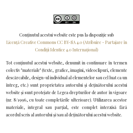
Conținutul acestui website este pus la dispoziţie sub
Licență Creative Commons CC BY-SA 4.0 (Atribuire - Partajare în
Condiții Identice 4.0 Internațional)
Tot conținutul acestui website, denumit in continuare în termen
colectiv "materiale" (texte, grafice, imagini, videoclipuri, elemente
descărcabile, design-ul individual al elementelor sau cel luat ca un
întreg, etc.) sunt proprietatea autorului și deținătorului acestui
website și sunt protejate de Legea drepturilor de autor în vigoare
(nr. 8/1996, cu toate completările ulterioare). Utilizarea acestor
materiale, integral sau parțial, este complet interzisă fără
acordul scris al autorului și/sau al deținătorului acestui website.