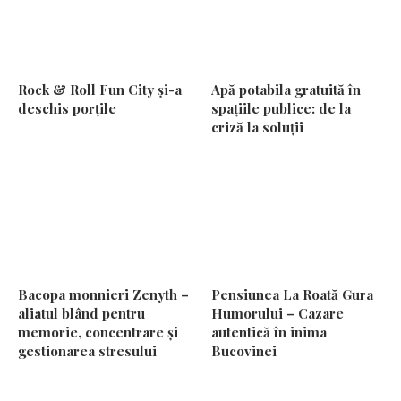
Rock & Roll Fun City și-a
Apă potabila gratuită în
deschis porțile
spațiile publice: de la
criză la soluții
Bacopa monnieri Zenyth –
Pensiunea La Roată Gura
aliatul blând pentru
Humorului – Cazare
memorie, concentrare și
autentică în inima
gestionarea stresului
Bucovinei