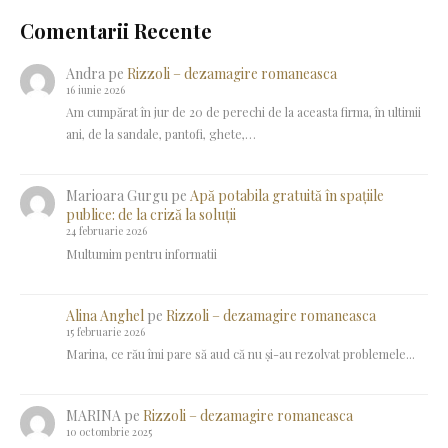
Comentarii Recente
Andra
pe
Rizzoli – dezamagire romaneasca
16 iunie 2026
Am cumpărat în jur de 20 de perechi de la aceasta firma, în ultimii
ani, de la sandale, pantofi, ghete,…
Marioara Gurgu
pe
Apă potabila gratuită în spațiile
publice: de la criză la soluții
24 februarie 2026
Multumim pentru informatii
Alina Anghel
pe
Rizzoli – dezamagire romaneasca
15 februarie 2026
Marina, ce rău îmi pare să aud că nu și-au rezolvat problemele...
MARINA
pe
Rizzoli – dezamagire romaneasca
10 octombrie 2025