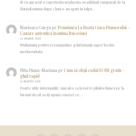
Si eu am avut o experienta neplacuta cu adidasii cumparati de la
Rizzoli,numai dupa 3 luni s-au spart in talpa…
Marioara Gurgu
pe
Pensiunea La Roată Gura Humorului –
Cazare autentică în inima Bucovinei
21 august 2025
Mulțumim pentru recomandare și informații super locatie
meritavizitata.
Nita Diana-Mariana
pe
Cum să obții codul EORI gratis –
ghid rapid
12 martie 2025
Foarte utile informațiile, mai ales ca la noi te plimba lumea pe la
birouri decât sa îți spună concret ce…