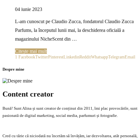
04 iunie 2023
L-am cunoscut pe Claudio Zucca, fondatorul Claudio Zucca
Parfums, la începutul lunii mai, la deschiderea oficială a
magazinului NicheScent din …
Citește mai mult
1
Facebook
Twitter
Pinterest
Linkedin
Reddit
Whatsapp
Telegram
Email
Despre mine
Content creator
Bună! Sunt Alina și sunt creator de conținut din 2011, îmi plac provocările, sunt
pasionată de digital marketing, social media, parfumuri și fotografie.
Cred cu tărie că niciodată nu încetăm să învățăm, iar dezvoltarea, atât personală,