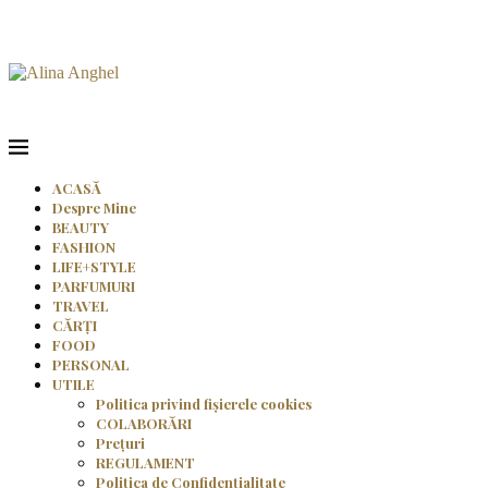
ACASĂ
Despre Mine
BEAUTY
FASHION
LIFE+STYLE
PARFUMURI
TRAVEL
CĂRȚI
FOOD
PERSONAL
UTILE
Politica privind fișierele cookies
COLABORĂRI
Prețuri
REGULAMENT
Politica de Confidențialitate