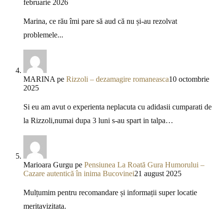
februarie 2026
Marina, ce rău îmi pare să aud că nu și-au rezolvat
problemele...
MARINA
pe
Rizzoli – dezamagire romaneasca
10 octombrie
2025
Si eu am avut o experienta neplacuta cu adidasii cumparati de
la Rizzoli,numai dupa 3 luni s-au spart in talpa…
Marioara Gurgu
pe
Pensiunea La Roată Gura Humorului –
Cazare autentică în inima Bucovinei
21 august 2025
Mulțumim pentru recomandare și informații super locatie
meritavizitata.