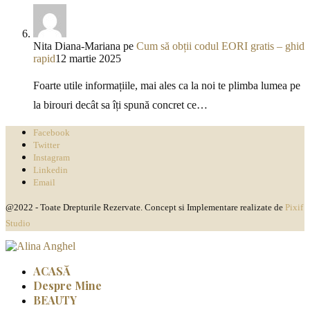
Nita Diana-Mariana
pe
Cum să obții codul EORI gratis – ghid
rapid
12 martie 2025
Foarte utile informațiile, mai ales ca la noi te plimba lumea pe
la birouri decât sa îți spună concret ce…
Facebook
Twitter
Instagram
Linkedin
Email
@2022 - Toate Drepturile Rezervate. Concept si Implementare realizate de
Pixif
Studio
ACASĂ
Despre Mine
BEAUTY