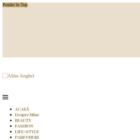
Postări în Top
ACASĂ
Despre Mine
BEAUTY
FASHION
LIFE+STYLE
PARFUMURI