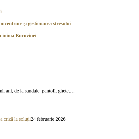
i
ncentrare și gestionarea stresului
n inima Bucovinei
mii ani, de la sandale, pantofi, ghete,…
a criză la soluții
24 februarie 2026