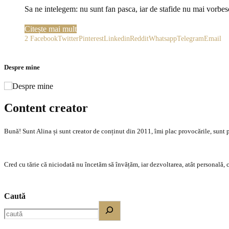
Sa ne intelegem: nu sunt fan pasca, iar de stafide nu mai vorbes
Citește mai mult
2
Facebook
Twitter
Pinterest
Linkedin
Reddit
Whatsapp
Telegram
Email
Despre mine
Content creator
Bună! Sunt Alina și sunt creator de conținut din 2011, îmi plac provocările, sunt p
Cred cu tărie că niciodată nu încetăm să învățăm, iar dezvoltarea, atât personală, c
Caută