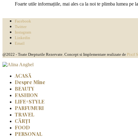
Foarte utile informațiile, mai ales ca la noi te plimba lumea pe l
Facebook
Twitter
Instagram
Linkedin
Email
@2022 - Toate Drepturile Rezervate. Concept si Implementare realizate de
Pixif 
ACASĂ
Despre Mine
BEAUTY
FASHION
LIFE+STYLE
PARFUMURI
TRAVEL
CĂRȚI
FOOD
PERSONAL