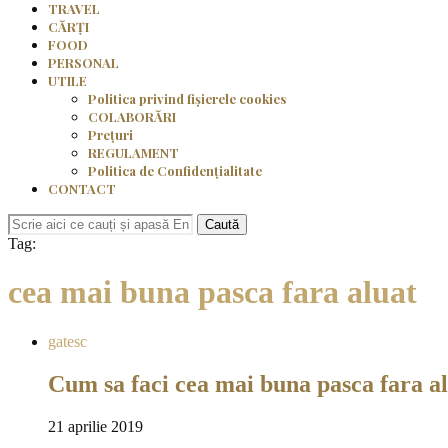
TRAVEL
CĂRȚI
FOOD
PERSONAL
UTILE
Politica privind fișierele cookies
COLABORĂRI
Prețuri
REGULAMENT
Politica de Confidențialitate
CONTACT
Caută
Tag:
cea mai buna pasca fara aluat
gatesc
Cum sa faci cea mai buna pasca fara a
21 aprilie 2019