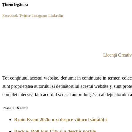
Ținem legătura
Facebook
Twitter
Instagram
Linkedin
Licență Creativ
Tot conținutul acestui website, denumit in continuare în termen colecti
sunt proprietatea autorului și deținătorului acestui website și sunt prote
complet interzisă fără acordul scris al autorului și/sau al deținătorului 
Postări Recente
Brain Event 2026: o zi despre viitorul sănătății
Rock & Roll Fun City și-a deschis porțile