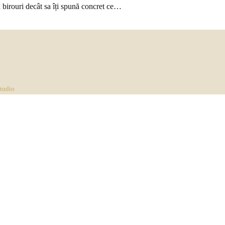
a birouri decât sa îți spună concret ce…
Studio