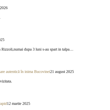
 2026
.
025
a Rizzoli,numai dupa 3 luni s-au spart in talpa…
re autentică în inima Bucovinei
21 august 2025
izitata.
rapid
12 martie 2025