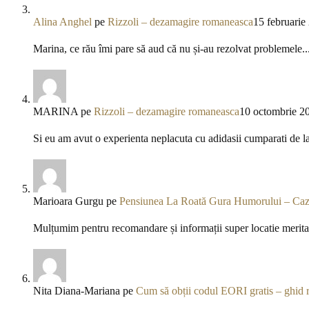
Alina Anghel
pe
Rizzoli – dezamagire romaneasca
15 februarie
Marina, ce rău îmi pare să aud că nu și-au rezolvat problemele..
MARINA
pe
Rizzoli – dezamagire romaneasca
10 octombrie 2
Si eu am avut o experienta neplacuta cu adidasii cumparati de l
Marioara Gurgu
pe
Pensiunea La Roată Gura Humorului – Caza
Mulțumim pentru recomandare și informații super locatie meritav
Nita Diana-Mariana
pe
Cum să obții codul EORI gratis – ghid 