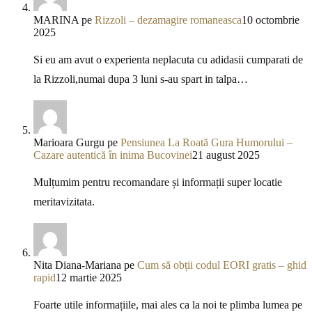
MARINA
pe
Rizzoli – dezamagire romaneasca
10 octombrie
2025
Si eu am avut o experienta neplacuta cu adidasii cumparati de
la Rizzoli,numai dupa 3 luni s-au spart in talpa…
Marioara Gurgu
pe
Pensiunea La Roată Gura Humorului –
Cazare autentică în inima Bucovinei
21 august 2025
Mulțumim pentru recomandare și informații super locatie
meritavizitata.
Nita Diana-Mariana
pe
Cum să obții codul EORI gratis – ghid
rapid
12 martie 2025
Foarte utile informațiile, mai ales ca la noi te plimba lumea pe