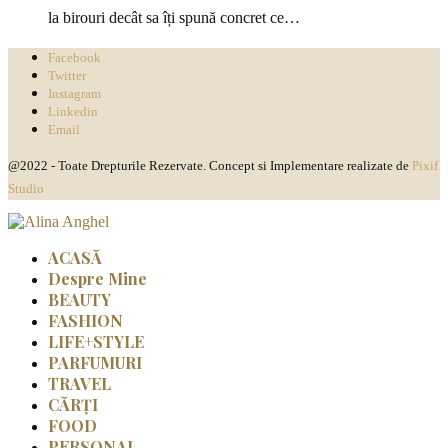
la birouri decât sa îți spună concret ce…
Facebook
Twitter
Instagram
Linkedin
Email
@2022 - Toate Drepturile Rezervate. Concept si Implementare realizate de
Pixif
Studio
ACASĂ
Despre Mine
BEAUTY
FASHION
LIFE+STYLE
PARFUMURI
TRAVEL
CĂRȚI
FOOD
PERSONAL