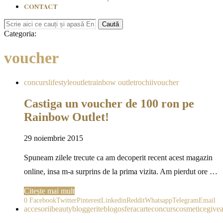
CONTACT
Caută
Categoria:
voucher
concurs
lifestyle
outlet
rainbow outlet
rochii
voucher
Castiga un voucher de 100 ron pe
Rainbow Outlet!
29 noiembrie 2015
Spuneam zilele trecute ca am decoperit recent acest magazin
online, insa m-a surprins de la prima vizita. Am pierdut ore …
Citește mai mult
0
Facebook
Twitter
Pinterest
Linkedin
Reddit
Whatsapp
Telegram
Email
accesorii
beauty
bloggerite
blogosfera
carte
concurs
cosmetice
give