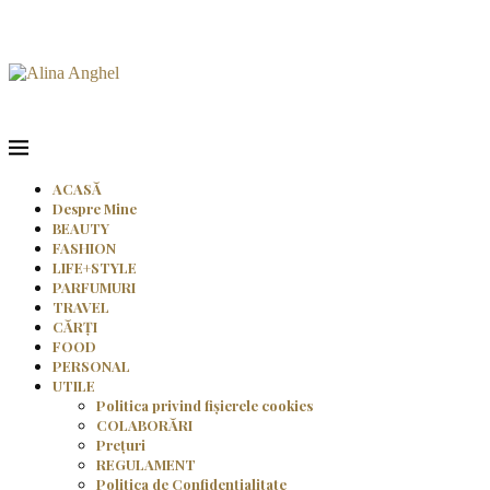
ACASĂ
Despre Mine
BEAUTY
FASHION
LIFE+STYLE
PARFUMURI
TRAVEL
CĂRȚI
FOOD
PERSONAL
UTILE
Politica privind fișierele cookies
COLABORĂRI
Prețuri
REGULAMENT
Politica de Confidențialitate