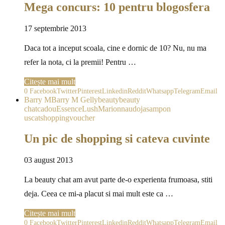
Mega concurs: 10 pentru blogosfera
17 septembrie 2013
Daca tot a inceput scoala, cine e dornic de 10? Nu, nu ma
refer la nota, ci la premii! Pentru …
Citește mai mult
0
Facebook
Twitter
Pinterest
Linkedin
Reddit
Whatsapp
Telegram
Email
Barry M
Barry M Gelly
beauty
beauty
chat
cadou
Essence
Lush
Marionnaud
oja
sampon
uscat
shopping
voucher
Un pic de shopping si cateva cuvinte
03 august 2013
La beauty chat am avut parte de-o experienta frumoasa, stiti
deja. Ceea ce mi-a placut si mai mult este ca …
Citește mai mult
0
Facebook
Twitter
Pinterest
Linkedin
Reddit
Whatsapp
Telegram
Email