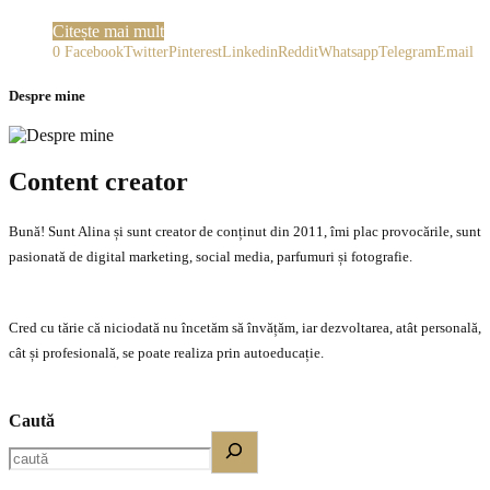
Citește mai mult
0
Facebook
Twitter
Pinterest
Linkedin
Reddit
Whatsapp
Telegram
Email
Despre mine
Content creator
Bună! Sunt Alina și sunt creator de conținut din 2011, îmi plac provocările, sunt
pasionată de digital marketing, social media, parfumuri și fotografie.
Cred cu tărie că niciodată nu încetăm să învățăm, iar dezvoltarea, atât personală,
cât și profesională, se poate realiza prin autoeducație.
Caută