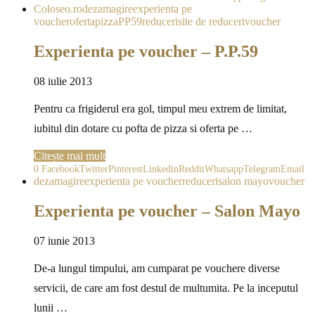
Coloseo.ro
dezamagire
experienta pe
voucher
oferta
pizza
PP59
reduceri
site de reduceri
voucher
Experienta pe voucher – P.P.59
08 iulie 2013
Pentru ca frigiderul era gol, timpul meu extrem de limitat,
iubitul din dotare cu pofta de pizza si oferta pe …
Citește mai mult
0
Facebook
Twitter
Pinterest
Linkedin
Reddit
Whatsapp
Telegram
Email
dezamagire
experienta pe voucher
reduceri
salon mayo
voucher
Experienta pe voucher – Salon Mayo
07 iunie 2013
De-a lungul timpului, am cumparat pe vouchere diverse
servicii, de care am fost destul de multumita. Pe la inceputul
lunii …