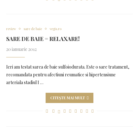
review
sare de baie
vegis.ro
SARE DE BAIE = RELAXARE!
20 ianuarie 2012
Ieri am testat sarea de baie sulfoiodurata. Este o sare tratament,
recomandata pentru afectiuni reumatice si hipertensiune
arteriala stadiul I …
CITEȘTE MAI MULT