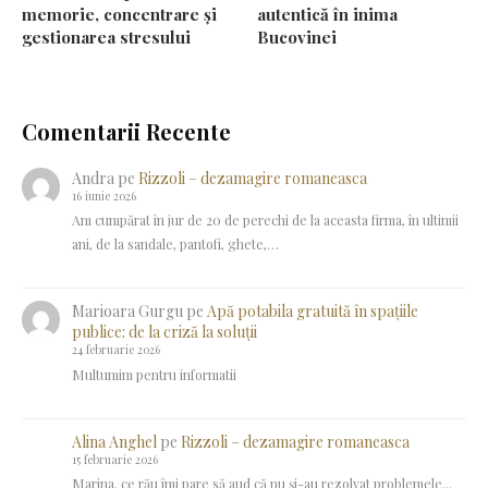
memorie, concentrare și
autentică în inima
gestionarea stresului
Bucovinei
Comentarii Recente
Andra
pe
Rizzoli – dezamagire romaneasca
16 iunie 2026
Am cumpărat în jur de 20 de perechi de la aceasta firma, în ultimii
ani, de la sandale, pantofi, ghete,…
Marioara Gurgu
pe
Apă potabila gratuită în spațiile
publice: de la criză la soluții
24 februarie 2026
Multumim pentru informatii
Alina Anghel
pe
Rizzoli – dezamagire romaneasca
15 februarie 2026
Marina, ce rău îmi pare să aud că nu și-au rezolvat problemele...