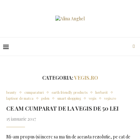
CATEGORIA:
VEGIS.RO
beauty
cumparaturi
earth friendly products
herbavit
laptisor de matca
polen
smart shopping
vegis
vegis.ro
CE AM CUMPARAT DE LA VEGIS DE 50 LEI
15 ianuarie 2017
Mi-am propus (si incerc sa ma tin de aceasta rezolutie, pe cat de