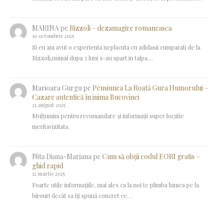
MARINA
pe
Rizzoli – dezamagire romaneasca
10 octombrie 2025
Si eu am avut o experienta neplacuta cu adidasii cumparati de la
Rizzoli,numai dupa 3 luni s-au spart in talpa…
Marioara Gurgu
pe
Pensiunea La Roată Gura Humorului –
Cazare autentică în inima Bucovinei
21 august 2025
Mulțumim pentru recomandare și informații super locatie
meritavizitata.
Nita Diana-Mariana
pe
Cum să obții codul EORI gratis –
ghid rapid
12 martie 2025
Foarte utile informațiile, mai ales ca la noi te plimba lumea pe la
birouri decât sa îți spună concret ce…