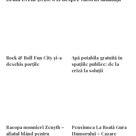
Rock & Roll Fun City și-a
Apă potabila gratuită în
deschis porțile
spațiile publice: de la
criză la soluții
Bacopa monnieri Zenyth –
Pensiunea La Roată Gura
aliatul blând pentru
Humorului – Cazare