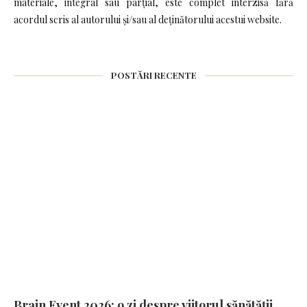
materiale, integral sau parțial, este complet interzisă fără
acordul scris al autorului și/sau al deținătorului acestui website.
POSTĂRI RECENTE
Brain Event 2026: o zi despre viitorul sănătății