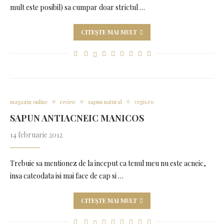
mult este posibil) sa cumpar doar strictul …
CITEȘTE MAI MULT
magazin online
review
sapun natural
vegis.ro
SAPUN ANTIACNEIC MANICOS
14 februarie 2012
Trebuie sa mentionez de la inceput ca tenul meu nu este acneic,
insa cateodata isi mai face de cap si …
CITEȘTE MAI MULT