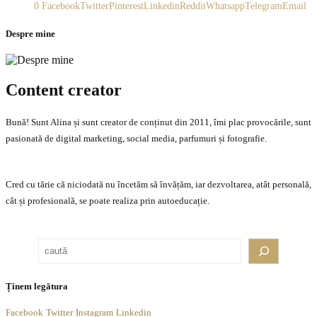
0
Facebook
Twitter
Pinterest
Linkedin
Reddit
Whatsapp
Telegram
Email
Despre mine
Content creator
Bună! Sunt Alina și sunt creator de conținut din 2011, îmi plac provocările, sunt
pasionată de digital marketing, social media, parfumuri și fotografie.
Cred cu tărie că niciodată nu încetăm să învățăm, iar dezvoltarea, atât personală,
cât și profesională, se poate realiza prin autoeducație.
Caută
Ținem legătura
Facebook
Twitter
Instagram
Linkedin