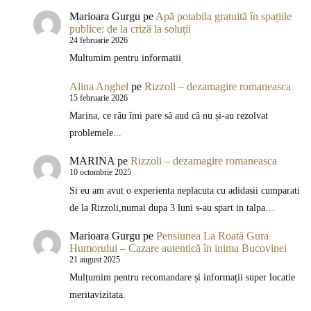
Marioara Gurgu
pe
Apă potabila gratuită în spațiile
publice: de la criză la soluții
24 februarie 2026
Multumim pentru informatii
Alina Anghel
pe
Rizzoli – dezamagire romaneasca
15 februarie 2026
Marina, ce rău îmi pare să aud că nu și-au rezolvat
problemele...
MARINA
pe
Rizzoli – dezamagire romaneasca
10 octombrie 2025
Si eu am avut o experienta neplacuta cu adidasii cumparati
de la Rizzoli,numai dupa 3 luni s-au spart in talpa…
Marioara Gurgu
pe
Pensiunea La Roată Gura
Humorului – Cazare autentică în inima Bucovinei
21 august 2025
Mulțumim pentru recomandare și informații super locatie
meritavizitata.