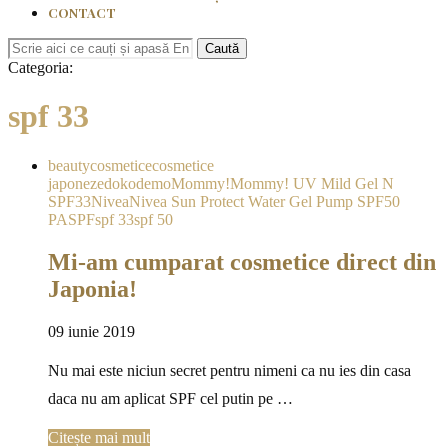
CONTACT
Caută
Categoria:
spf 33
beauty
cosmetice
cosmetice
japoneze
dokodemo
Mommy!
Mommy! UV Mild Gel N
SPF33
Nivea
Nivea Sun Protect Water Gel Pump SPF50
PA
SPF
spf 33
spf 50
Mi-am cumparat cosmetice direct din
Japonia!
09 iunie 2019
Nu mai este niciun secret pentru nimeni ca nu ies din casa
daca nu am aplicat SPF cel putin pe …
Citește mai mult