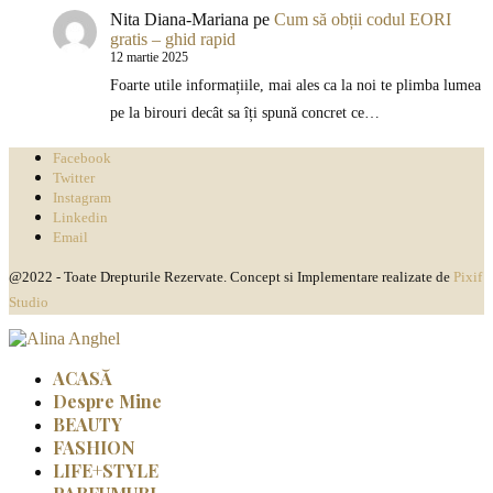
Nita Diana-Mariana
pe
Cum să obții codul EORI
gratis – ghid rapid
12 martie 2025
Foarte utile informațiile, mai ales ca la noi te plimba lumea
pe la birouri decât sa îți spună concret ce…
Facebook
Twitter
Instagram
Linkedin
Email
@2022 - Toate Drepturile Rezervate. Concept si Implementare realizate de
Pixif
Studio
ACASĂ
Despre Mine
BEAUTY
FASHION
LIFE+STYLE