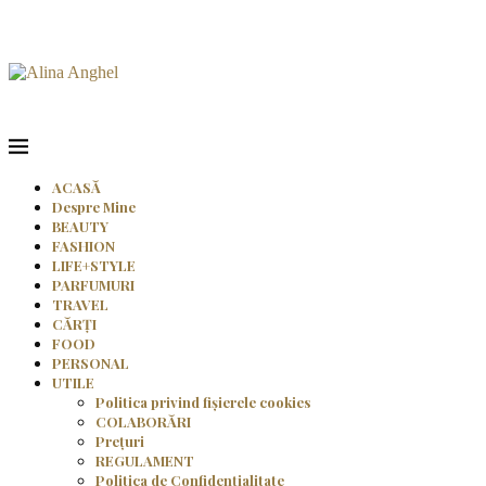
ACASĂ
Despre Mine
BEAUTY
FASHION
LIFE+STYLE
PARFUMURI
TRAVEL
CĂRȚI
FOOD
PERSONAL
UTILE
Politica privind fișierele cookies
COLABORĂRI
Prețuri
REGULAMENT
Politica de Confidențialitate