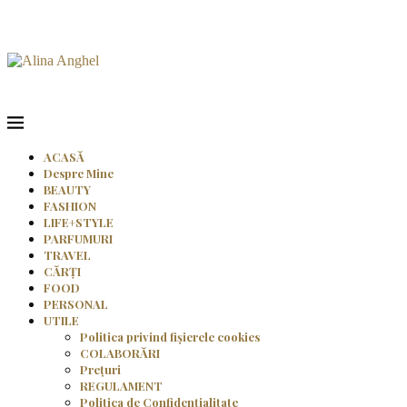
ACASĂ
Despre Mine
BEAUTY
FASHION
LIFE+STYLE
PARFUMURI
TRAVEL
CĂRȚI
FOOD
PERSONAL
UTILE
Politica privind fișierele cookies
COLABORĂRI
Prețuri
REGULAMENT
Politica de Confidențialitate