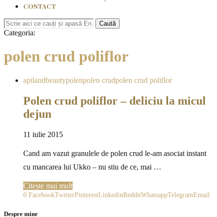
CONTACT
Caută
Categoria:
polen crud poliflor
apiland
beauty
polen
polen crud
polen crud poliflor
Polen crud poliflor – deliciu la micul
dejun
11 iulie 2015
Cand am vazut granulele de polen crud le-am asociat instant
cu mancarea lui Ukko – nu stiu de ce, mai …
Citește mai mult
0
Facebook
Twitter
Pinterest
Linkedin
Reddit
Whatsapp
Telegram
Email
Despre mine