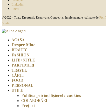
Instagram
Linkedin
Email
@2022 - Toate Drepturile Rezervate. Concept si Implementare realizate de
Pixif
Studio
ACASĂ
Despre Mine
BEAUTY
FASHION
LIFE+STYLE
PARFUMURI
TRAVEL
CĂRȚI
FOOD
PERSONAL
UTILE
Politica privind fișierele cookies
COLABORĂRI
Prețuri