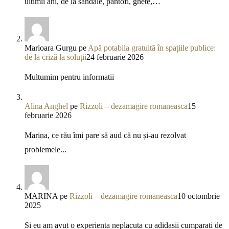
ultimii ani, de la sandale, pantofi, ghete,…
Marioara Gurgu
pe
Apă potabila gratuită în spațiile publice:
de la criză la soluții
24 februarie 2026
Multumim pentru informatii
Alina Anghel
pe
Rizzoli – dezamagire romaneasca
15
februarie 2026
Marina, ce rău îmi pare să aud că nu și-au rezolvat
problemele...
MARINA
pe
Rizzoli – dezamagire romaneasca
10 octombrie
2025
Si eu am avut o experienta neplacuta cu adidasii cumparati de