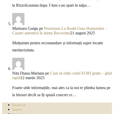
la Rizzoli,numai dupa 3 luni s-au spart in talpa…
Marioara Gurgu
pe
Pensiunea La Roată Gura Humorului –
Cazare autentică în inima Bucovinei
21 august 2025
Mulțumim pentru recomandare și informații super locatie
meritavizitata.
Nita Diana-Mariana
pe
Cum să obții codul EORI gratis – ghid
rapid
12 martie 2025
Foarte utile informațiile, mai ales ca la noi te plimba lumea pe
la birouri decât sa îți spună concret ce…
Facebook
Twitter